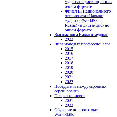
мудрых» в дистанционно-
очном формате
Финал III Национального
чемпионата «Навыки
мудрых» (WorldSkills
Russia)» в дистанционно-
очном формате
Высшая лига Навыки мудрых
2022
Лига молодых профессионалов
2015
2016
2017
2018
2019
2020
2021
2022
Победители международных
соревнований
Галерея юниоров
2021
2022
Обучение по программе
WorldSkills