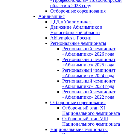
«Профессионалы» Новосибирской
области в 2023 году
Отборочные соревнования
Абилимпикс
ЦРД «Абилимпикс»
Движение Абилимпикс в
Новосибирской области
Abilympics в России
Региональные чемпионаты
Региональный чемпионат
«Абилимпикс» 2026 года
Региональный чемпионат
«Абилимпикс» 2025 года
Региональный чемпионат
«Абилимпикс» 2024 года
Региональный чемпионат
«Абилимпикс» 2023 года
Региональный чемпионат
«Абилимпикс» 2022 года
Отборочные соревнования
Отборочный этап XI
Национального чемпионата
Отборочный этап VIII
Национального чемпионата
Национальные чемпионаты