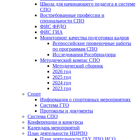
Школа для начинающего педагога в системе
СПО
Востребованные профессии и
специальности СПО
ФИС ФРДО
ФИС ГИА
Мониторинг качества подготовки кадров
Всероссийские проверочные работы
по программам СПО
Исследования Рособрнадзора
Методический компас СПО
Методический сборник
2026 год
2025 год
2024 год
2023 год
Спорт
Информация о спортивных мероприятиях
Система ГТО
Протоколы и документы
Система СПО
Конференции и конкурсы
Календарь мероприятий
План деятельности НЦРПО
План деятельности ГАУ ДПО НСО