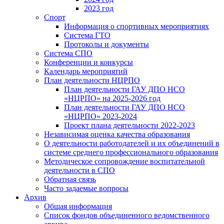
2023 год
Спорт
Информация о спортивных мероприятиях
Система ГТО
Протоколы и документы
Система СПО
Конференции и конкурсы
Календарь мероприятий
План деятельности НЦРПО
План деятельности ГАУ ДПО НСО
«НЦРПО» на 2025-2026 год
План деятельности ГАУ ДПО НСО
«НЦРПО» 2023-2024
Проект плана деятельности 2022-2023
Независимая оценка качества образования
О деятельности работодателей и их объединений в
системе среднего профессионального образования
Методическое сопровождение воспитательной
деятельности в СПО
Обратная связь
Часто задаемые вопросы
Архив
Общая информация
Список фондов объединенного ведомственного