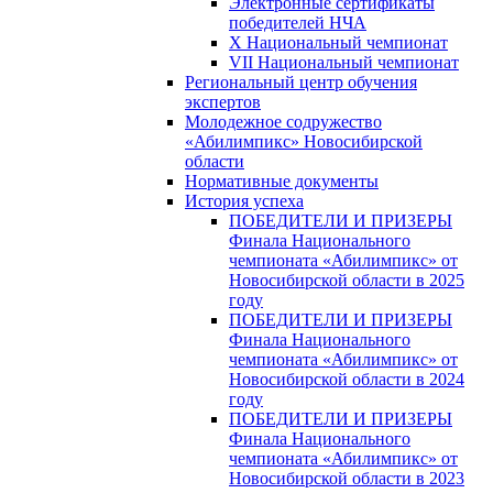
Электронные сертификаты
победителей НЧА
X Национальный чемпионат
VII Национальный чемпионат
Региональный центр обучения
экспертов
Молодежное содружество
«Абилимпикс» Новосибирской
области
Нормативные документы
История успеха
ПОБЕДИТЕЛИ И ПРИЗЕРЫ
Финала Национального
чемпионата «Абилимпикс» от
Новосибирской области в 2025
году
ПОБЕДИТЕЛИ И ПРИЗЕРЫ
Финала Национального
чемпионата «Абилимпикс» от
Новосибирской области в 2024
году
ПОБЕДИТЕЛИ И ПРИЗЕРЫ
Финала Национального
чемпионата «Абилимпикс» от
Новосибирской области в 2023