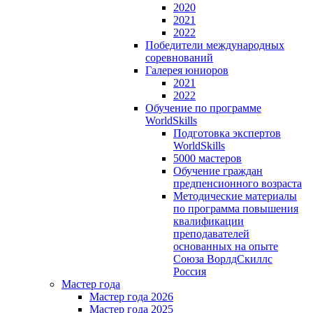
2020
2021
2022
Победители международных
соревнований
Галерея юниоров
2021
2022
Обучение по программе
WorldSkills
Подготовка экспертов
WorldSkills
5000 мастеров
Обучение граждан
предпенсионного возраста
Методические материалы
по программа повышения
квалификации
преподавателей
основанных на опыте
Союза ВорлдСкиллс
Россия
Мастер года
Мастер года 2026
Мастер года 2025