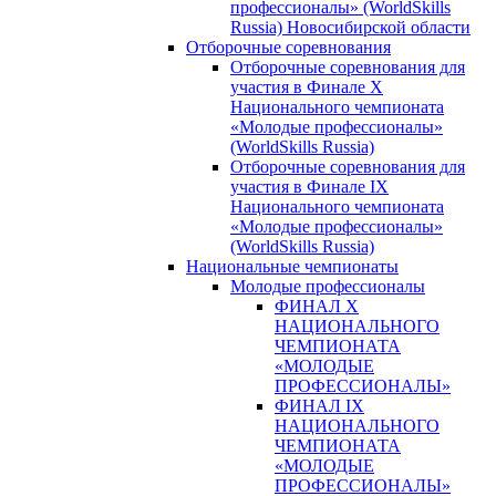
профессионалы» (WorldSkills
Russia) Новосибирской области
Отборочные соревнования
Отборочные соревнования для
участия в Финале X
Национального чемпионата
«Молодые профессионалы»
(WorldSkills Russia)
Отборочные соревнования для
участия в Финале IX
Национального чемпионата
«Молодые профессионалы»
(WorldSkills Russia)
Национальные чемпионаты
Молодые профессионалы
ФИНАЛ X
НАЦИОНАЛЬНОГО
ЧЕМПИОНАТА
«МОЛОДЫЕ
ПРОФЕССИОНАЛЫ»
ФИНАЛ IX
НАЦИОНАЛЬНОГО
ЧЕМПИОНАТА
«МОЛОДЫЕ
ПРОФЕССИОНАЛЫ»