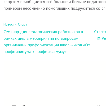
спортом приобщается всё больше и больше педагогов
примером несомненно помогающих подружиться со сп
Новости
,
Спорт
Навигация
Семинар для педагогических работников в
Старт
по
рамках цикла мероприятий по вопросам
IХ Р
записям
организации профориентации школьников «От
профминимума к профмаксимуму»