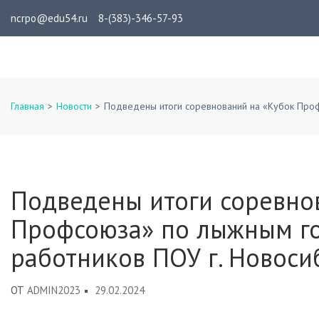
Перейти
ncrpo@edu54.ru
8-(383)-346-57-93
к
содержимому
ГАУ ДПО НСО «НЦРПО»
(нажмите
Enter)
Главная
>
Новости
>
Подведены итоги соревнований на «Кубок Проф
Подведены итоги соревно
Профсоюза» по лыжным г
работников ПОУ г. Новоси
ОТ
ADMIN2023
29.02.2024