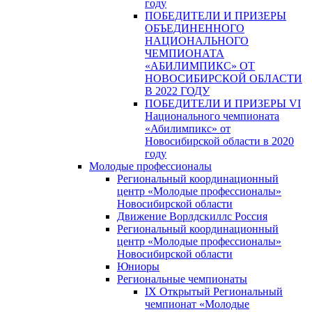
году
ПОБЕДИТЕЛИ И ПРИЗЕРЫ
ОБЪЕДИНЕННОГО
НАЦИОНАЛЬНОГО
ЧЕМПИОНАТА
«АБИЛИМПИКС» ОТ
НОВОСИБИРСКОЙ ОБЛАСТИ
В 2022 ГОДУ
ПОБЕДИТЕЛИ И ПРИЗЕРЫ VI
Национального чемпионата
«Абилимпикс» от
Новосибирской области в 2020
году
Молодые профессионалы
Региональный координационный
центр «Молодые профессионалы»
Новосибирской области
Движение Ворлдскиллс Россия
Региональный координационный
центр «Молодые профессионалы»
Новосибирской области
Юниоры
Региональные чемпионаты
IX Открытый Региональный
чемпионат «Молодые