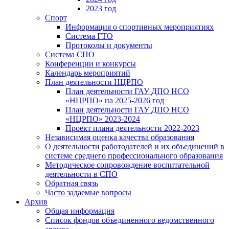
2023 год
Спорт
Информация о спортивных мероприятиях
Система ГТО
Протоколы и документы
Система СПО
Конференции и конкурсы
Календарь мероприятий
План деятельности НЦРПО
План деятельности ГАУ ДПО НСО
«НЦРПО» на 2025-2026 год
План деятельности ГАУ ДПО НСО
«НЦРПО» 2023-2024
Проект плана деятельности 2022-2023
Независимая оценка качества образования
О деятельности работодателей и их объединений в
системе среднего профессионального образования
Методическое сопровождение воспитательной
деятельности в СПО
Обратная связь
Часто задаемые вопросы
Архив
Общая информация
Список фондов объединенного ведомственного