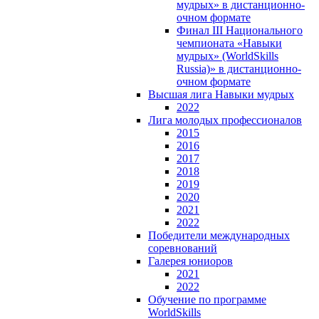
мудрых» в дистанционно-
очном формате
Финал III Национального
чемпионата «Навыки
мудрых» (WorldSkills
Russia)» в дистанционно-
очном формате
Высшая лига Навыки мудрых
2022
Лига молодых профессионалов
2015
2016
2017
2018
2019
2020
2021
2022
Победители международных
соревнований
Галерея юниоров
2021
2022
Обучение по программе
WorldSkills