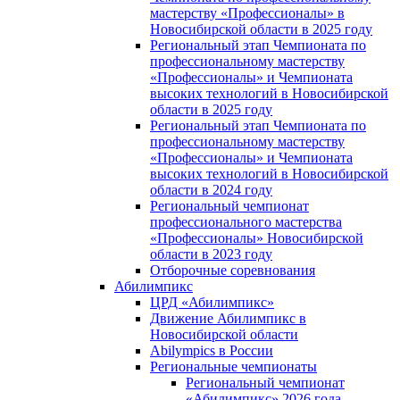
мастерству «Профессионалы» в
Новосибирской области в 2025 году
Региональный этап Чемпионата по
профессиональному мастерству
«Профессионалы» и Чемпионата
высоких технологий в Новосибирской
области в 2025 году
Региональный этап Чемпионата по
профессиональному мастерству
«Профессионалы» и Чемпионата
высоких технологий в Новосибирской
области в 2024 году
Региональный чемпионат
профессионального мастерства
«Профессионалы» Новосибирской
области в 2023 году
Отборочные соревнования
Абилимпикс
ЦРД «Абилимпикс»
Движение Абилимпикс в
Новосибирской области
Abilympics в России
Региональные чемпионаты
Региональный чемпионат
«Абилимпикс» 2026 года