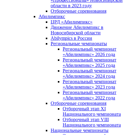
«Профессионалы» Новосибирской
области в 2023 году
Отборочные соревнования
Абилимпикс
ЦРД «Абилимпикс»
Движение Абилимпикс в
Новосибирской области
Abilympics в России
Региональные чемпионаты
Региональный чемпионат
«Абилимпикс» 2026 года
Региональный чемпионат
«Абилимпикс» 2025 года
Региональный чемпионат
«Абилимпикс» 2024 года
Региональный чемпионат
«Абилимпикс» 2023 года
Региональный чемпионат
«Абилимпикс» 2022 года
Отборочные соревнования
Отборочный этап XI
Национального чемпионата
Отборочный этап VIII
Национального чемпионата
Национальные чемпионаты