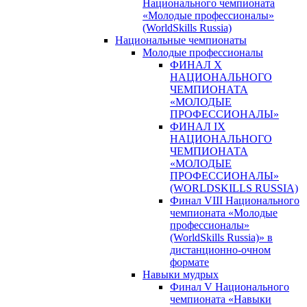
Национального чемпионата
«Молодые профессионалы»
(WorldSkills Russia)
Национальные чемпионаты
Молодые профессионалы
ФИНАЛ X
НАЦИОНАЛЬНОГО
ЧЕМПИОНАТА
«МОЛОДЫЕ
ПРОФЕССИОНАЛЫ»
ФИНАЛ IX
НАЦИОНАЛЬНОГО
ЧЕМПИОНАТА
«МОЛОДЫЕ
ПРОФЕССИОНАЛЫ»
(WORLDSKILLS RUSSIA)
Финал VIII Национального
чемпионата «Молодые
профессионалы»
(WorldSkills Russia)» в
дистанционно-очном
формате
Навыки мудрых
Финал V Национального
чемпионата «Навыки