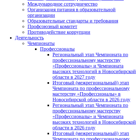
Международное сотрудничество
Организация питания в образовательной
организации
Образовательные стандарты и требования
Профсоюзный комитет
Противодействие коррупции
Деятельность
Чемпионаты
Профессионалы
Региональный этап Чемпионата по
профессиональному мастерству
«Профессионалы» и Чемпионата
высоких технологий в Новосибирской
области в 2027 году
Итоговый (межрегиональный) этап
Чемпионата по профессиональному
мастерству «Профессионалы» в
Новосибирской области в 2026 году
Региональный этап Чемпионата по
профессиональному мастерству
«Профессионалы» и Чемпионата
высоких технологий в Новосибирской
области в 2026 году
Итоговый (межрегиональный) этап
Чемпионата по профессиональному