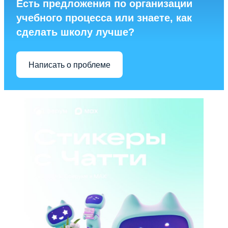
Есть предложения по организации
учебного процесса или знаете, как
сделать школу лучше?
Написать о проблеме