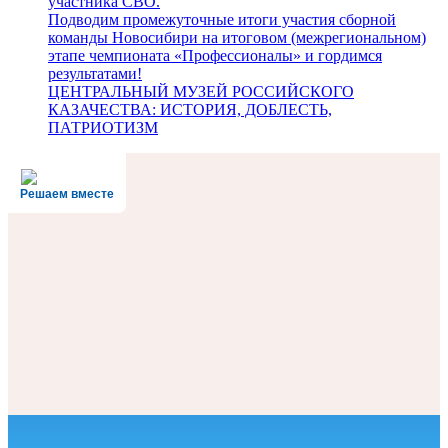
участника СВО.
Подводим промежуточные итоги участия сборной
команды Новосибири на итоговом (межрегиональном)
этапе чемпионата «Профессионалы» и гордимся
результатами!
ЦЕНТРАЛЬНЫЙ МУЗЕЙ РОССИЙСКОГО
КАЗАЧЕСТВА: ИСТОРИЯ, ДОБЛЕСТЬ,
ПАТРИОТИЗМ
Решаем вместе