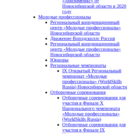
«Абилимпикс» от
Новосибирской области в 2020
году
Молодые профессионалы
Региональный координационный
центр «Молодые профессионалы»
Новосибирской области
Движение Ворлдскиллс Россия
Региональный координационный
центр «Молодые профессионалы»
Новосибирской области
Юниоры
Региональные чемпионаты
IX Открытый Региональный
чемпионат «Молодые
профессионалы» (WorldSkills
Russia) Новосибирской области
Отборочные соревнования
Отборочные соревнования для
участия в Финале X
Национального чемпионата
«Молодые профессионалы»
(WorldSkills Russia)
Отборочные соревнования для
участия в Финале IX