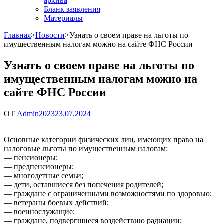
архива
Бланк заявления
Материалы
Главная
>
Новости
>
Узнать о своем праве на льготы по
имущественным налогам можно на сайте ФНС России
Узнать о своем праве на льготы по
имущественным налогам можно на
сайте ФНС России
ОТ
Admin2023
23.07.2024
Основные категории физических лиц, имеющих право на
налоговые льготы по имущественным налогам:
— пенсионеры;
— предпенсионеры;
— многодетные семьи;
— дети, оставшиеся без попечения родителей;
— граждане с ограниченными возможностями по здоровью;
— ветераны боевых действий;
— военнослужащие;
— граждане, подвергшиеся воздействию радиации;