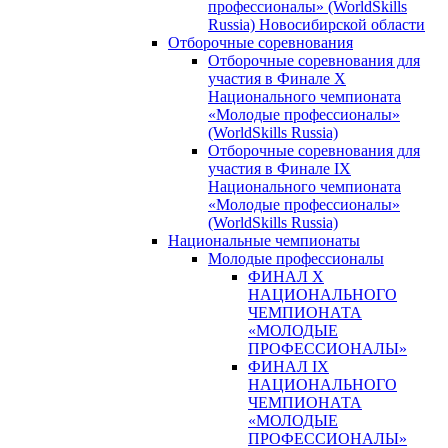
профессионалы» (WorldSkills
Russia) Новосибирской области
Отборочные соревнования
Отборочные соревнования для
участия в Финале X
Национального чемпионата
«Молодые профессионалы»
(WorldSkills Russia)
Отборочные соревнования для
участия в Финале IX
Национального чемпионата
«Молодые профессионалы»
(WorldSkills Russia)
Национальные чемпионаты
Молодые профессионалы
ФИНАЛ X
НАЦИОНАЛЬНОГО
ЧЕМПИОНАТА
«МОЛОДЫЕ
ПРОФЕССИОНАЛЫ»
ФИНАЛ IX
НАЦИОНАЛЬНОГО
ЧЕМПИОНАТА
«МОЛОДЫЕ
ПРОФЕССИОНАЛЫ»