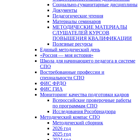
Социально-гуманитарные дисциплины
Документы
Педагогические чтения
Материалы семинаров
МЕТОДИЧЕСКИЕ МАТЕРИАЛЫ
СЛУШАТЕЛЕЙ КУРСОВ
ПОВЫШЕНИЯ КВАЛИФИКАЦИИ
Полезные ресурсы
Единый методический день
«Россия — моя история»
Школа для начинающего педагога в системе
СПО
Востребованные профессии и
специальности СПО
ФИС ФРДО
ФИС ГИА
Мониторинг качества подготовки кадров
Всероссийские проверочные работы
по программам СПО
Исследования Рособрнадзора
Методический компас СПО
Методический сборник
2026 год
2025 год
2024 год