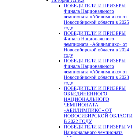
История успеха
ПОБЕДИТЕЛИ И ПРИЗЕРЫ
Финала Национального
чемпионата «Абилимпикс» от
Новосибирской области в 2025
году
ПОБЕДИТЕЛИ И ПРИЗЕРЫ
Финала Национального
чемпионата «Абилимпикс» от
Новосибирской области в 2024
году
ПОБЕДИТЕЛИ И ПРИЗЕРЫ
Финала Национального
чемпионата «Абилимпикс» от
Новосибирской области в 2023
году
ПОБЕДИТЕЛИ И ПРИЗЕРЫ
ОБЪЕДИНЕННОГО
НАЦИОНАЛЬНОГО
ЧЕМПИОНАТА
«АБИЛИМПИКС» ОТ
НОВОСИБИРСКОЙ ОБЛАСТИ
В 2022 ГОДУ
ПОБЕДИТЕЛИ И ПРИЗЕРЫ VI
Национального чемпионата