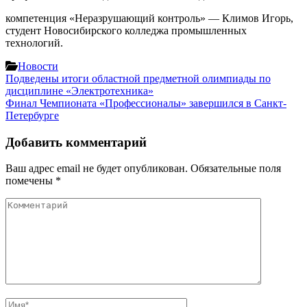
компетенция «Неразрушающий контроль» — Климов Игорь,
студент Новосибирского колледжа промышленных
технологий.
Новости
Навигация
Подведены итоги областной предметной олимпиады по
дисциплине «Электротехника»
по
Финал Чемпионата «Профессионалы» завершился в Санкт-
записям
Петербурге
Добавить комментарий
Ваш адрес email не будет опубликован.
Обязательные поля
помечены
*
Комментарий
Имя
*