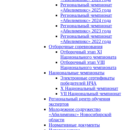
Региональный чемпионат
«Абилимпикс» 2025 года
Региональный чемпионат
«Абилимпикс» 2024 года
Региональный чемпионат
«Абилимпикс» 2023 года
Региональный чемпионат
«Абилимпикс» 2022 года
Отборочные соревнования
Отборочный этап XI
Национального чемпионата
Отборочный этап VIII
Национального чемпионата
Национальные чемпионаты
Электронные сертификаты
победителей НЧА
X Национальный чемпионат
VII Национальный чемпионат
Региональный центр обучения
экспертов
Молодежное содружество
«Абилимпикс» Новосибирской
области
Нормативные документы