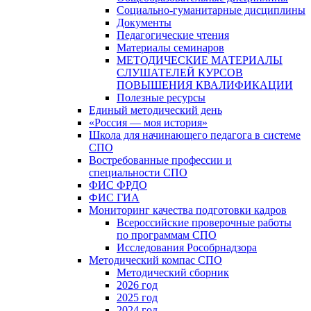
Социально-гуманитарные дисциплины
Документы
Педагогические чтения
Материалы семинаров
МЕТОДИЧЕСКИЕ МАТЕРИАЛЫ
СЛУШАТЕЛЕЙ КУРСОВ
ПОВЫШЕНИЯ КВАЛИФИКАЦИИ
Полезные ресурсы
Единый методический день
«Россия — моя история»
Школа для начинающего педагога в системе
СПО
Востребованные профессии и
специальности СПО
ФИС ФРДО
ФИС ГИА
Мониторинг качества подготовки кадров
Всероссийские проверочные работы
по программам СПО
Исследования Рособрнадзора
Методический компас СПО
Методический сборник
2026 год
2025 год
2024 год