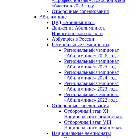
«Профессионалы» Новосибирской
области в 2023 году
Отборочные соревнования
Абилимпикс
ЦРД «Абилимпикс»
Движение Абилимпикс в
Новосибирской области
Abilympics в России
Региональные чемпионаты
Региональный чемпионат
«Абилимпикс» 2026 года
Региональный чемпионат
«Абилимпикс» 2025 года
Региональный чемпионат
«Абилимпикс» 2024 года
Региональный чемпионат
«Абилимпикс» 2023 года
Региональный чемпионат
«Абилимпикс» 2022 года
Отборочные соревнования
Отборочный этап XI
Национального чемпионата
Отборочный этап VIII
Национального чемпионата
Национальные чемпионаты