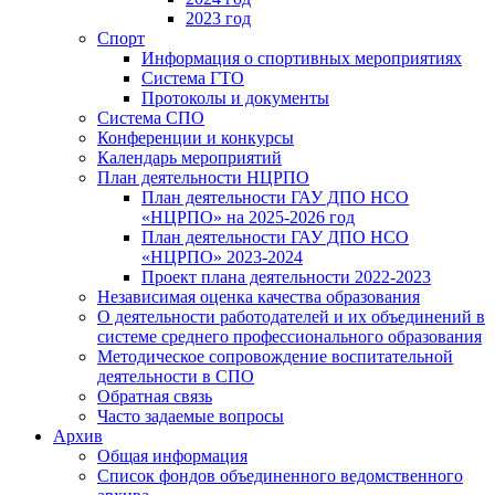
2023 год
Спорт
Информация о спортивных мероприятиях
Система ГТО
Протоколы и документы
Система СПО
Конференции и конкурсы
Календарь мероприятий
План деятельности НЦРПО
План деятельности ГАУ ДПО НСО
«НЦРПО» на 2025-2026 год
План деятельности ГАУ ДПО НСО
«НЦРПО» 2023-2024
Проект плана деятельности 2022-2023
Независимая оценка качества образования
О деятельности работодателей и их объединений в
системе среднего профессионального образования
Методическое сопровождение воспитательной
деятельности в СПО
Обратная связь
Часто задаемые вопросы
Архив
Общая информация
Список фондов объединенного ведомственного