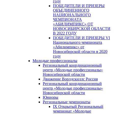
году
ПОБЕДИТЕЛИ И ПРИЗЕРЫ
ОБЪЕДИНЕННОГО
НАЦИОНАЛЬНОГО
ЧЕМПИОНАТА
«АБИЛИМПИКС» ОТ
НОВОСИБИРСКОЙ ОБЛАСТИ
В 2022 ГОДУ
ПОБЕДИТЕЛИ И ПРИЗЕРЫ VI
Национального чемпионата
«Абилимпикс» от
Новосибирской области в 2020
году
Молодые профессионалы
Региональный координационный
центр «Молодые профессионалы»
Новосибирской области
Движение Ворлдскиллс Россия
Региональный координационный
центр «Молодые профессионалы»
Новосибирской области
Юниоры
Региональные чемпионаты
IX Открытый Региональный
чемпионат «Молодые