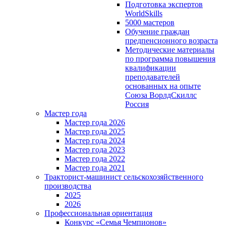
Подготовка экспертов
WorldSkills
5000 мастеров
Обучение граждан
предпенсионного возраста
Методические материалы
по программа повышения
квалификации
преподавателей
основанных на опыте
Союза ВорлдСкиллс
Россия
Мастер года
Мастер года 2026
Мастер года 2025
Мастер года 2024
Мастер года 2023
Мастер года 2022
Мастер года 2021
Тракторист-машинист сельскохозяйственного
производства
2025
2026
Профессиональная ориентация
Конкурс «Семья Чемпионов»