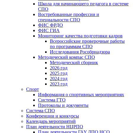
Школа для начинающего педагога в системе
СПО
Востребованные профессии и
специальности СПО
ФИС ФРДО
ФИС ГИА
Мониторинг качества подготовки кадров
Всероссийские проверочные работы
по программам СПО
Исследования Рособрнадзора
Методический компас СПО
Методический сборник
2026 год
2025 год
2024 год
2023 год
Спорт
Информация о спортивных мероприятиях
Система ГТО
Протоколы и документы
Система СПО
Конференции и конкурсы
Календарь мероприятий
План деятельности НЦРПО
План деятельности ГАУ ДПО НСО