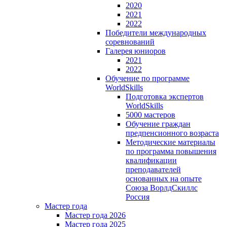
2020
2021
2022
Победители международных
соревнований
Галерея юниоров
2021
2022
Обучение по программе
WorldSkills
Подготовка экспертов
WorldSkills
5000 мастеров
Обучение граждан
предпенсионного возраста
Методические материалы
по программа повышения
квалификации
преподавателей
основанных на опыте
Союза ВорлдСкиллс
Россия
Мастер года
Мастер года 2026
Мастер года 2025