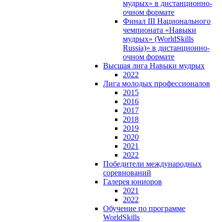
мудрых» в дистанционно-
очном формате
Финал III Национального
чемпионата «Навыки
мудрых» (WorldSkills
Russia)» в дистанционно-
очном формате
Высшая лига Навыки мудрых
2022
Лига молодых профессионалов
2015
2016
2017
2018
2019
2020
2021
2022
Победители международных
соревнований
Галерея юниоров
2021
2022
Обучение по программе
WorldSkills