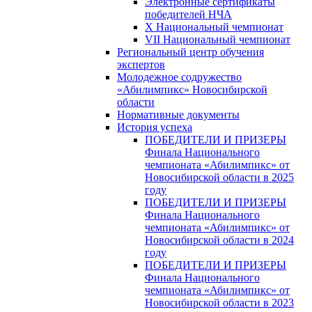
Электронные сертификаты
победителей НЧА
X Национальный чемпионат
VII Национальный чемпионат
Региональный центр обучения
экспертов
Молодежное содружество
«Абилимпикс» Новосибирской
области
Нормативные документы
История успеха
ПОБЕДИТЕЛИ И ПРИЗЕРЫ
Финала Национального
чемпионата «Абилимпикс» от
Новосибирской области в 2025
году
ПОБЕДИТЕЛИ И ПРИЗЕРЫ
Финала Национального
чемпионата «Абилимпикс» от
Новосибирской области в 2024
году
ПОБЕДИТЕЛИ И ПРИЗЕРЫ
Финала Национального
чемпионата «Абилимпикс» от
Новосибирской области в 2023