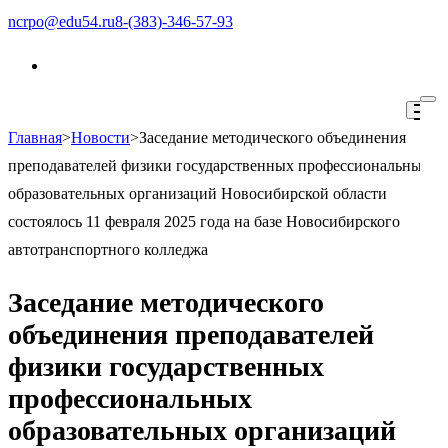
Перейти
ncrpo@edu54.ru
8-(383)-346-57-93
к
содержимому
(нажмите
Enter)
Главная
>
Новости
>
Заседание методического объединения
ГАУ ДПО НСО «НЦРПО»
преподавателей физики государственных профессиональных
образовательных организаций Новосибирской области
состоялось 11 февраля 2025 года на базе Новосибирского
автотранспортного колледжа
Заседание методического
объединения преподавателей
физики государственных
профессиональных
образовательных организаций