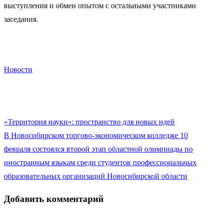
выступления и обмен опытом с остальными участниками
заседания.
Новости
Навигация
«Территория науки»: пространство для новых идей
по
В Новосибирском торгово-экономическом колледже 10
записям
февраля состоялся второй этап областной олимпиады по
иностранным языкам среди студентов профессиональных
образовательных организаций Новосибирской области
Добавить комментарий