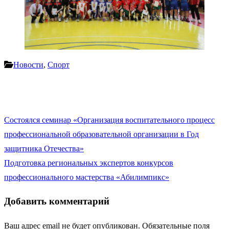
Новости
,
Спорт
Навигация
Состоялся семинар «Организация воспитательного процесса в
по
профессиональной образовательной организации в Год
записям
защитника Отечества»
Подготовка региональных экспертов конкурсов
профессионального мастерства «Абилимпикс»
Добавить комментарий
Ваш адрес email не будет опубликован.
Обязательные поля