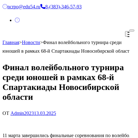
Перейти
ncrpo@edu54.ru
8-(383)-346-57-93
к
содержимому
(нажмите
Enter)
Главная
>
Новости
>
Финал волейбольного турнира среди
ГАУ ДПО НСО «НЦРПО»
юношей в рамках 68-й Спартакиады Новосибирской области
Финал волейбольного турнира
среди юношей в рамках 68-й
Спартакиады Новосибирской
области
ОТ
Admin2023
13.03.2025
11 марта завершились финальные соревнования по волейболу