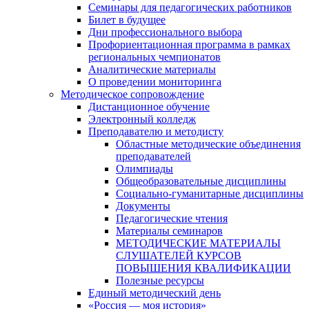
Семинары для педагогических работников
Билет в будущее
Дни профессионального выбора
Профориентационная программа в рамках
региональных чемпионатов
Аналитические материалы
О проведении мониторинга
Методическое сопровождение
Дистанционное обучение
Электронный колледж
Преподавателю и методисту
Областные методические объединения
преподавателей
Олимпиады
Общеобразовательные дисциплины
Социально-гуманитарные дисциплины
Документы
Педагогические чтения
Материалы семинаров
МЕТОДИЧЕСКИЕ МАТЕРИАЛЫ
СЛУШАТЕЛЕЙ КУРСОВ
ПОВЫШЕНИЯ КВАЛИФИКАЦИИ
Полезные ресурсы
Единый методический день
«Россия — моя история»