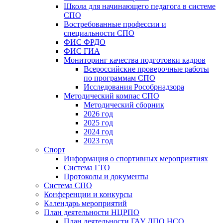
Школа для начинающего педагога в системе
СПО
Востребованные профессии и
специальности СПО
ФИС ФРДО
ФИС ГИА
Мониторинг качества подготовки кадров
Всероссийские проверочные работы
по программам СПО
Исследования Рособрнадзора
Методический компас СПО
Методический сборник
2026 год
2025 год
2024 год
2023 год
Спорт
Информация о спортивных мероприятиях
Система ГТО
Протоколы и документы
Система СПО
Конференции и конкурсы
Календарь мероприятий
План деятельности НЦРПО
План деятельности ГАУ ДПО НСО