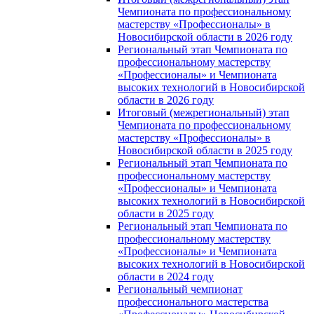
Чемпионата по профессиональному
мастерству «Профессионалы» в
Новосибирской области в 2026 году
Региональный этап Чемпионата по
профессиональному мастерству
«Профессионалы» и Чемпионата
высоких технологий в Новосибирской
области в 2026 году
Итоговый (межрегиональный) этап
Чемпионата по профессиональному
мастерству «Профессионалы» в
Новосибирской области в 2025 году
Региональный этап Чемпионата по
профессиональному мастерству
«Профессионалы» и Чемпионата
высоких технологий в Новосибирской
области в 2025 году
Региональный этап Чемпионата по
профессиональному мастерству
«Профессионалы» и Чемпионата
высоких технологий в Новосибирской
области в 2024 году
Региональный чемпионат
профессионального мастерства