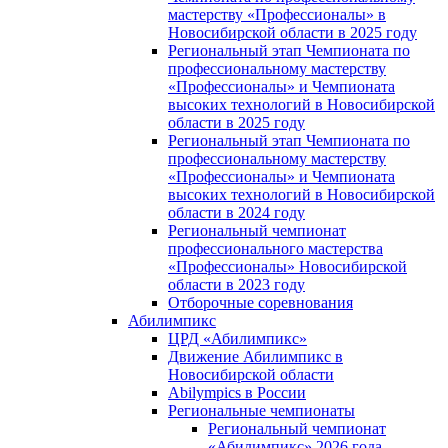
мастерству «Профессионалы» в
Новосибирской области в 2025 году
Региональный этап Чемпионата по
профессиональному мастерству
«Профессионалы» и Чемпионата
высоких технологий в Новосибирской
области в 2025 году
Региональный этап Чемпионата по
профессиональному мастерству
«Профессионалы» и Чемпионата
высоких технологий в Новосибирской
области в 2024 году
Региональный чемпионат
профессионального мастерства
«Профессионалы» Новосибирской
области в 2023 году
Отборочные соревнования
Абилимпикс
ЦРД «Абилимпикс»
Движение Абилимпикс в
Новосибирской области
Abilympics в России
Региональные чемпионаты
Региональный чемпионат
«Абилимпикс» 2026 года