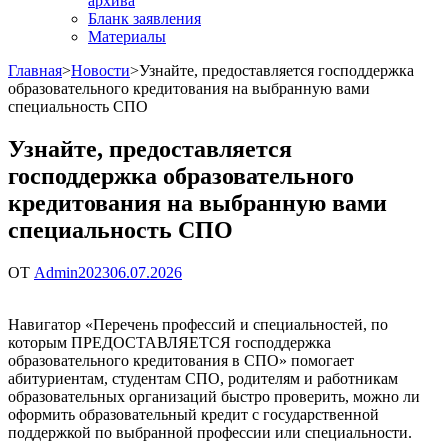
архива
Бланк заявления
Материалы
Главная
>
Новости
>
Узнайте, предоставляется господдержка
образовательного кредитования на выбранную вами
специальность СПО
Узнайте, предоставляется
господдержка образовательного
кредитования на выбранную вами
специальность СПО
ОТ
Admin2023
06.07.2026
Навигатор «Перечень профессий и специальностей, по
которым ПРЕДОСТАВЛЯЕТСЯ господдержка
образовательного кредитования в СПО» помогает
абитуриентам, студентам СПО, родителям и работникам
образовательных организаций быстро проверить, можно ли
оформить образовательный кредит с государственной
поддержкой по выбранной профессии или специальности.