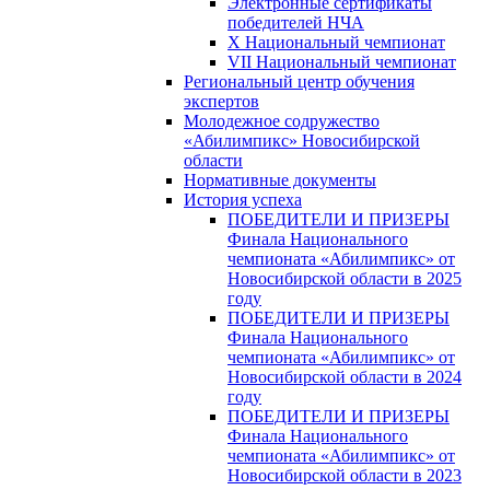
Электронные сертификаты
победителей НЧА
X Национальный чемпионат
VII Национальный чемпионат
Региональный центр обучения
экспертов
Молодежное содружество
«Абилимпикс» Новосибирской
области
Нормативные документы
История успеха
ПОБЕДИТЕЛИ И ПРИЗЕРЫ
Финала Национального
чемпионата «Абилимпикс» от
Новосибирской области в 2025
году
ПОБЕДИТЕЛИ И ПРИЗЕРЫ
Финала Национального
чемпионата «Абилимпикс» от
Новосибирской области в 2024
году
ПОБЕДИТЕЛИ И ПРИЗЕРЫ
Финала Национального
чемпионата «Абилимпикс» от
Новосибирской области в 2023