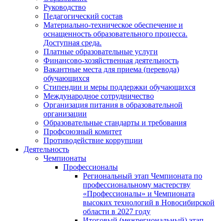
Руководство
Педагогический состав
Материально-техническое обеспечение и
оснащенность образовательного процесса.
Доступная среда.
Платные образовательные услуги
Финансово-хозяйственная деятельность
Вакантные места для приема (перевода)
обучающихся
Стипендии и меры поддержки обучающихся
Международное сотрудничество
Организация питания в образовательной
организации
Образовательные стандарты и требования
Профсоюзный комитет
Противодействие коррупции
Деятельность
Чемпионаты
Профессионалы
Региональный этап Чемпионата по
профессиональному мастерству
«Профессионалы» и Чемпионата
высоких технологий в Новосибирской
области в 2027 году
Итоговый (межрегиональный) этап