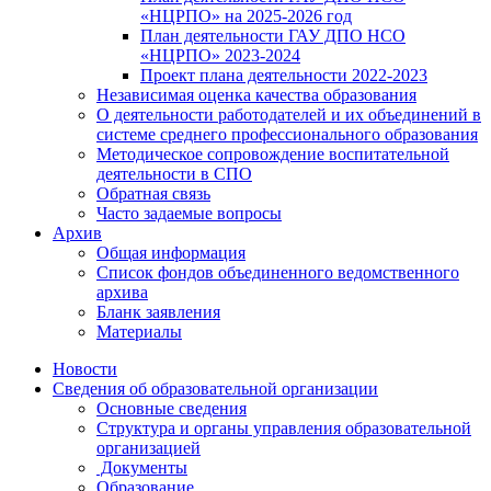
«НЦРПО» на 2025-2026 год
План деятельности ГАУ ДПО НСО
«НЦРПО» 2023-2024
Проект плана деятельности 2022-2023
Независимая оценка качества образования
О деятельности работодателей и их объединений в
системе среднего профессионального образования
Методическое сопровождение воспитательной
деятельности в СПО
Обратная связь
Часто задаемые вопросы
Архив
Общая информация
Список фондов объединенного ведомственного
архива
Бланк заявления
Материалы
Новости
Сведения об образовательной организации
Основные сведения
Структура и органы управления образовательной
организацией
Документы
Образование