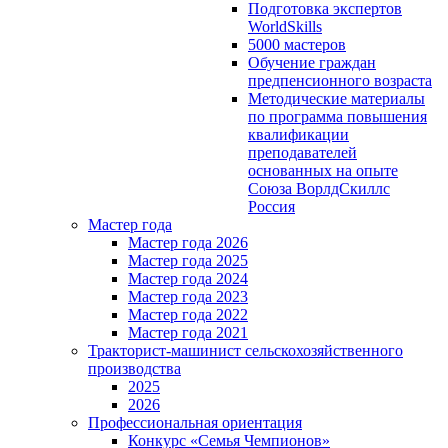
Подготовка экспертов
WorldSkills
5000 мастеров
Обучение граждан
предпенсионного возраста
Методические материалы
по программа повышения
квалификации
преподавателей
основанных на опыте
Союза ВорлдСкиллс
Россия
Мастер года
Мастер года 2026
Мастер года 2025
Мастер года 2024
Мастер года 2023
Мастер года 2022
Мастер года 2021
Тракторист-машинист сельскохозяйственного
производства
2025
2026
Профессиональная ориентация
Конкурс «Семья Чемпионов»