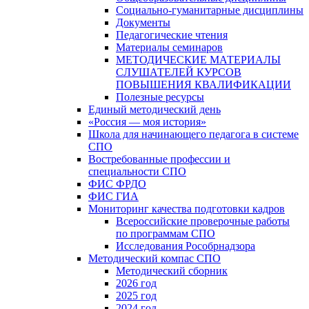
Социально-гуманитарные дисциплины
Документы
Педагогические чтения
Материалы семинаров
МЕТОДИЧЕСКИЕ МАТЕРИАЛЫ
СЛУШАТЕЛЕЙ КУРСОВ
ПОВЫШЕНИЯ КВАЛИФИКАЦИИ
Полезные ресурсы
Единый методический день
«Россия — моя история»
Школа для начинающего педагога в системе
СПО
Востребованные профессии и
специальности СПО
ФИС ФРДО
ФИС ГИА
Мониторинг качества подготовки кадров
Всероссийские проверочные работы
по программам СПО
Исследования Рособрнадзора
Методический компас СПО
Методический сборник
2026 год
2025 год
2024 год