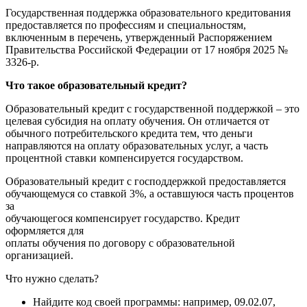
Государственная поддержка образовательного кредитования
предоставляется по профессиям и специальностям,
включенным в перечень, утвержденный Распоряжением
Правительства Российской Федерации от 17 ноября 2025 №
3326-р.
Что такое образовательный кредит?
Образовательный кредит с государственной поддержкой – это
целевая субсидия на оплату обучения. Он отличается от
обычного потребительского кредита тем, что деньги
направляются на оплату образовательных услуг, а часть
процентной ставки компенсируется государством.
Образовательный кредит с господдержкой предоставляется
обучающемуся со ставкой 3%, а оставшуюся часть процентов
за
обучающегося компенсирует государство. Кредит
оформляется для
оплаты обучения по договору с образовательной
организацией.
Что нужно сделать?
Найдите код своей программы: например, 09.02.07,