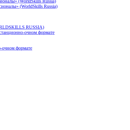
налы» (WorldSkills Russia)
оналы» (WorldSkills Russia)
DSKILLS RUSSIA)
истанционно-очном формате
о-очном формате