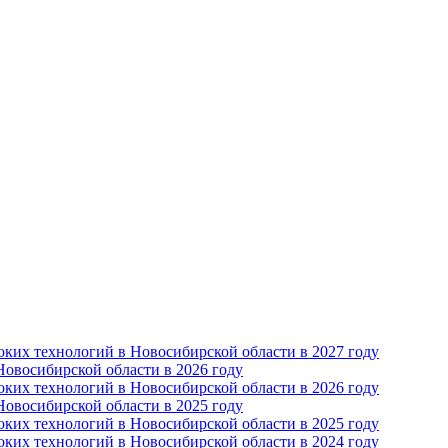
ких технологий в Новосибирской области в 2027 году
овосибирской области в 2026 году
ких технологий в Новосибирской области в 2026 году
овосибирской области в 2025 году
ких технологий в Новосибирской области в 2025 году
ких технологий в Новосибирской области в 2024 году