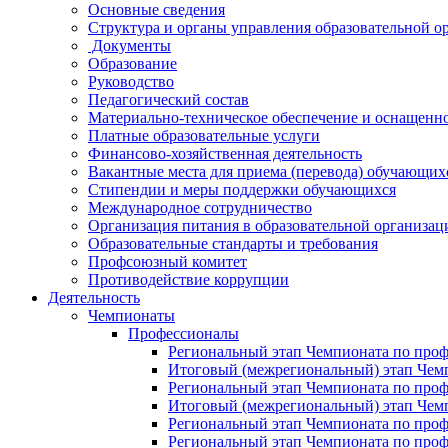
Основные сведения
Структура и органы управления образовательной о
Документы
Образование
Руководство
Педагогический состав
Материально-техническое обеспечение и оснащеннос
Платные образовательные услуги
Финансово-хозяйственная деятельность
Вакантные места для приема (перевода) обучающих
Стипендии и меры поддержки обучающихся
Международное сотрудничество
Организация питания в образовательной организац
Образовательные стандарты и требования
Профсоюзный комитет
Противодействие коррупции
Деятельность
Чемпионаты
Профессионалы
Региональный этап Чемпионата по проф
Итоговый (межрегиональный) этап Чемп
Региональный этап Чемпионата по проф
Итоговый (межрегиональный) этап Чемп
Региональный этап Чемпионата по проф
Региональный этап Чемпионата по проф