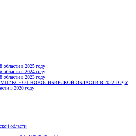
области в 2025 году
области в 2024 году
области в 2023 году
ПИКС» ОТ НОВОСИБИРСКОЙ ОБЛАСТИ В 2022 ГОДУ
ти в 2020 году
ской области