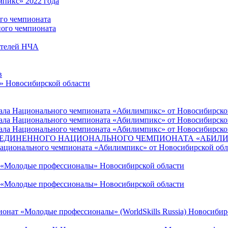
пикс» 2022 года
го чемпионата
ного чемпионата
ителей НЧА
в
» Новосибирской области
ационального чемпионата «Абилимпикс» от Новосибирской 
ационального чемпионата «Абилимпикс» от Новосибирской 
ационального чемпионата «Абилимпикс» от Новосибирской 
ЪЕДИНЕННОГО НАЦИОНАЛЬНОГО ЧЕМПИОНАТА «АБИЛИМ
нального чемпионата «Абилимпикс» от Новосибирской облас
 «Молодые профессионалы» Новосибирской области
 «Молодые профессионалы» Новосибирской области
нат «Молодые профессионалы» (WorldSkills Russia) Новосибир