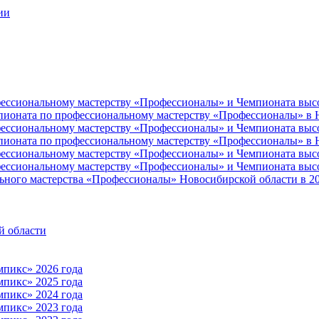
ии
ессиональному мастерству «Профессионалы» и Чемпионата высо
ионата по профессиональному мастерству «Профессионалы» в Н
ессиональному мастерству «Профессионалы» и Чемпионата высо
ионата по профессиональному мастерству «Профессионалы» в Н
ессиональному мастерству «Профессионалы» и Чемпионата высо
ессиональному мастерству «Профессионалы» и Чемпионата высо
ного мастерства «Профессионалы» Новосибирской области в 20
й области
пикс» 2026 года
пикс» 2025 года
пикс» 2024 года
пикс» 2023 года