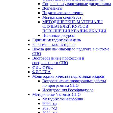
Социально-гуманитарные дисциплины
Документы
Педагогические чтения
Материалы семинаров
МЕТОДИЧЕСКИЕ МАТЕРИАЛЫ
СЛУШАТЕЛЕЙ КУРСОВ
ПОВЫШЕНИЯ КВАЛИФИКАЦИИ
Полезные ресурсы
Единый методический день
«Россия — моя история»
Школа для начинающего педагога в системе
СПО
Востребованные профессии и
специальности СПО
ФИС ФРДО
ФИС ГИА
Мониторинг качества подготовки кадров
Всероссийские проверочные работы
по программам СПО
Исследования Рособрнадзора
Методический компас СПО
Методический сборник
2026 год
2025 год
2024 год