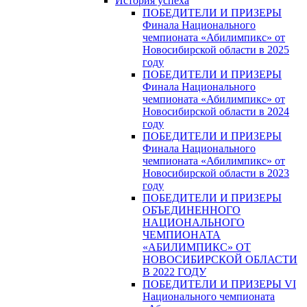
История успеха
ПОБЕДИТЕЛИ И ПРИЗЕРЫ
Финала Национального
чемпионата «Абилимпикс» от
Новосибирской области в 2025
году
ПОБЕДИТЕЛИ И ПРИЗЕРЫ
Финала Национального
чемпионата «Абилимпикс» от
Новосибирской области в 2024
году
ПОБЕДИТЕЛИ И ПРИЗЕРЫ
Финала Национального
чемпионата «Абилимпикс» от
Новосибирской области в 2023
году
ПОБЕДИТЕЛИ И ПРИЗЕРЫ
ОБЪЕДИНЕННОГО
НАЦИОНАЛЬНОГО
ЧЕМПИОНАТА
«АБИЛИМПИКС» ОТ
НОВОСИБИРСКОЙ ОБЛАСТИ
В 2022 ГОДУ
ПОБЕДИТЕЛИ И ПРИЗЕРЫ VI
Национального чемпионата