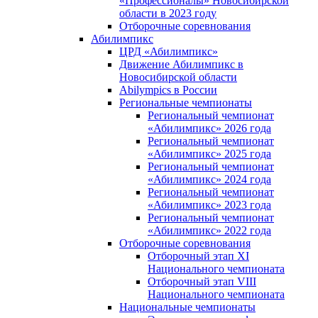
«Профессионалы» Новосибирской
области в 2023 году
Отборочные соревнования
Абилимпикс
ЦРД «Абилимпикс»
Движение Абилимпикс в
Новосибирской области
Abilympics в России
Региональные чемпионаты
Региональный чемпионат
«Абилимпикс» 2026 года
Региональный чемпионат
«Абилимпикс» 2025 года
Региональный чемпионат
«Абилимпикс» 2024 года
Региональный чемпионат
«Абилимпикс» 2023 года
Региональный чемпионат
«Абилимпикс» 2022 года
Отборочные соревнования
Отборочный этап XI
Национального чемпионата
Отборочный этап VIII
Национального чемпионата
Национальные чемпионаты