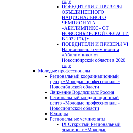
году
ПОБЕДИТЕЛИ И ПРИЗЕРЫ
ОБЪЕДИНЕННОГО
НАЦИОНАЛЬНОГО
ЧЕМПИОНАТА
«АБИЛИМПИКС» ОТ
НОВОСИБИРСКОЙ ОБЛАСТИ
В 2022 ГОДУ
ПОБЕДИТЕЛИ И ПРИЗЕРЫ VI
Национального чемпионата
«Абилимпикс» от
Новосибирской области в 2020
году
Молодые профессионалы
Региональный координационный
центр «Молодые профессионалы»
Новосибирской области
Движение Ворлдскиллс Россия
Региональный координационный
центр «Молодые профессионалы»
Новосибирской области
Юниоры
Региональные чемпионаты
IX Открытый Региональный
чемпионат «Молодые