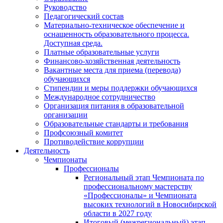
Руководство
Педагогический состав
Материально-техническое обеспечение и
оснащенность образовательного процесса.
Доступная среда.
Платные образовательные услуги
Финансово-хозяйственная деятельность
Вакантные места для приема (перевода)
обучающихся
Стипендии и меры поддержки обучающихся
Международное сотрудничество
Организация питания в образовательной
организации
Образовательные стандарты и требования
Профсоюзный комитет
Противодействие коррупции
Деятельность
Чемпионаты
Профессионалы
Региональный этап Чемпионата по
профессиональному мастерству
«Профессионалы» и Чемпионата
высоких технологий в Новосибирской
области в 2027 году
Итоговый (межрегиональный) этап