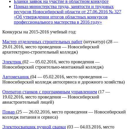
Бланки заявок на участие в областном конкурсе
Приказ министерства труда, занятости и трудовых
ресурсов Новосибирской области от 27.06.2016 № 327
«Об утверждении итогов областных конкурсов
профессионального мастерства в 2016 году»
Конкурсы на 2015-2016 учебный год:
Мастер отделочных строительных работ
(штукатур) (28 —
29.01.2016, место проведения — Новосибирский
архитектурно-строительный колледж)
Электрик
(02 — 05.02.2016, место проведения —
Новосибирский строительно-монтажный колледж)
Автомеханик
(04 — 05.02.2016, место проведения —
Новосибирский колледж автосервиса и дорожного хозяйства)
Оператор станков с программным управлением
(17 —
19.02.2016, место проведения — Новосибирский
авиастроительный лицей)
Повар
(25 — 26.02.2016, место проведения — Новосибирский
колледж питания и сервиса)
Электросварщик ручной сварки
(03 — 04.03.2016, место