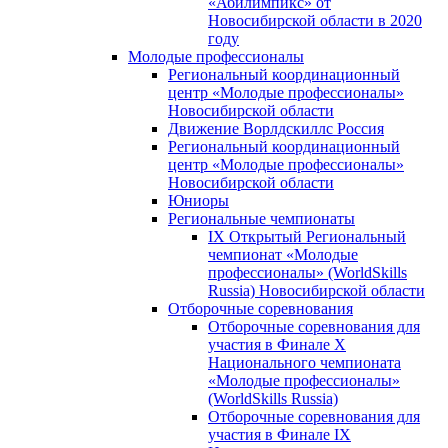
«Абилимпикс» от
Новосибирской области в 2020
году
Молодые профессионалы
Региональный координационный
центр «Молодые профессионалы»
Новосибирской области
Движение Ворлдскиллс Россия
Региональный координационный
центр «Молодые профессионалы»
Новосибирской области
Юниоры
Региональные чемпионаты
IX Открытый Региональный
чемпионат «Молодые
профессионалы» (WorldSkills
Russia) Новосибирской области
Отборочные соревнования
Отборочные соревнования для
участия в Финале X
Национального чемпионата
«Молодые профессионалы»
(WorldSkills Russia)
Отборочные соревнования для
участия в Финале IX