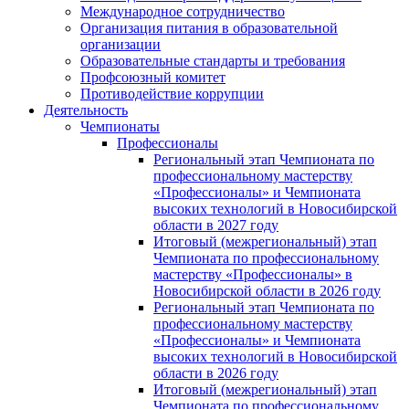
Международное сотрудничество
Организация питания в образовательной
организации
Образовательные стандарты и требования
Профсоюзный комитет
Противодействие коррупции
Деятельность
Чемпионаты
Профессионалы
Региональный этап Чемпионата по
профессиональному мастерству
«Профессионалы» и Чемпионата
высоких технологий в Новосибирской
области в 2027 году
Итоговый (межрегиональный) этап
Чемпионата по профессиональному
мастерству «Профессионалы» в
Новосибирской области в 2026 году
Региональный этап Чемпионата по
профессиональному мастерству
«Профессионалы» и Чемпионата
высоких технологий в Новосибирской
области в 2026 году
Итоговый (межрегиональный) этап
Чемпионата по профессиональному