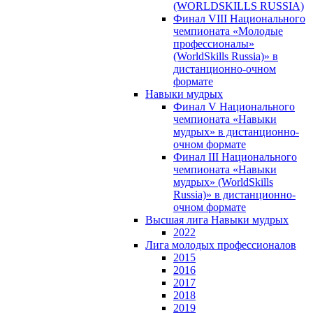
(WORLDSKILLS RUSSIA)
Финал VIII Национального
чемпионата «Молодые
профессионалы»
(WorldSkills Russia)» в
дистанционно-очном
формате
Навыки мудрых
Финал V Национального
чемпионата «Навыки
мудрых» в дистанционно-
очном формате
Финал III Национального
чемпионата «Навыки
мудрых» (WorldSkills
Russia)» в дистанционно-
очном формате
Высшая лига Навыки мудрых
2022
Лига молодых профессионалов
2015
2016
2017
2018
2019