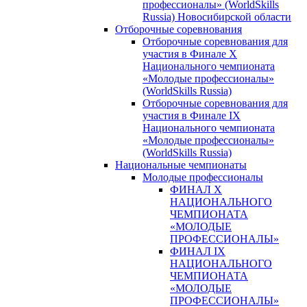
профессионалы» (WorldSkills
Russia) Новосибирской области
Отборочные соревнования
Отборочные соревнования для
участия в Финале X
Национального чемпионата
«Молодые профессионалы»
(WorldSkills Russia)
Отборочные соревнования для
участия в Финале IX
Национального чемпионата
«Молодые профессионалы»
(WorldSkills Russia)
Национальные чемпионаты
Молодые профессионалы
ФИНАЛ X
НАЦИОНАЛЬНОГО
ЧЕМПИОНАТА
«МОЛОДЫЕ
ПРОФЕССИОНАЛЫ»
ФИНАЛ IX
НАЦИОНАЛЬНОГО
ЧЕМПИОНАТА
«МОЛОДЫЕ
ПРОФЕССИОНАЛЫ»