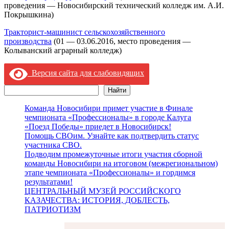
проведения — Новосибирский технический колледж им. А.И.
Покрышкина)
Тракторист-машинист сельскохозяйственного
производства
(01 — 03.06.2016, место проведения —
Колыванский аграрный колледж)
Версия сайта для слабовидящих
Поиск
Найти
Команда Новосибири примет участие в Финале
чемпионата «Профессионалы» в городе Калуга
«Поезд Победы» приедет в Новосибирск!
Помощь СВОим. Узнайте как подтвердить статус
участника СВО.
Подводим промежуточные итоги участия сборной
команды Новосибири на итоговом (межрегиональном)
этапе чемпионата «Профессионалы» и гордимся
результатами!
ЦЕНТРАЛЬНЫЙ МУЗЕЙ РОССИЙСКОГО
КАЗАЧЕСТВА: ИСТОРИЯ, ДОБЛЕСТЬ,
ПАТРИОТИЗМ