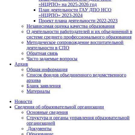
«НЦРПО» на 2025-2026 год
План деятельности ГАУ ДПО НСО
«НЦРПО» 2023-2024
Проект плана деятельности 2022-2023
Независимая оценка качества образования
О деятельности работодателей и их объединений в
системе среднего профессионального образования
Методическое сопровождение воспитательной
деятельности в СПО
Обратная связь
Часто задаемые вопросы
Архив
Общая информация
Список фондов объединенного ведомственного
архива
Бланк заявления
Материалы
Новости
Сведения об образовательной организации
Основные сведения
Структура и органы управления образовательной
организацией
Документы
Образование