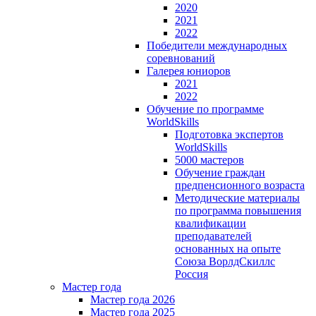
2020
2021
2022
Победители международных
соревнований
Галерея юниоров
2021
2022
Обучение по программе
WorldSkills
Подготовка экспертов
WorldSkills
5000 мастеров
Обучение граждан
предпенсионного возраста
Методические материалы
по программа повышения
квалификации
преподавателей
основанных на опыте
Союза ВорлдСкиллс
Россия
Мастер года
Мастер года 2026
Мастер года 2025