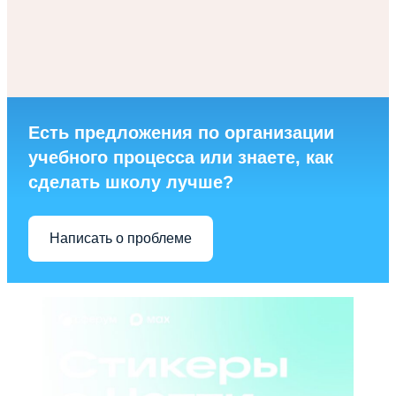
Есть предложения по организации
учебного процесса или знаете, как
сделать школу лучше?
Написать о проблеме