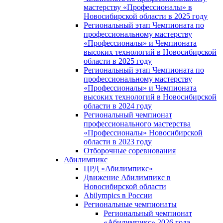
мастерству «Профессионалы» в
Новосибирской области в 2025 году
Региональный этап Чемпионата по
профессиональному мастерству
«Профессионалы» и Чемпионата
высоких технологий в Новосибирской
области в 2025 году
Региональный этап Чемпионата по
профессиональному мастерству
«Профессионалы» и Чемпионата
высоких технологий в Новосибирской
области в 2024 году
Региональный чемпионат
профессионального мастерства
«Профессионалы» Новосибирской
области в 2023 году
Отборочные соревнования
Абилимпикс
ЦРД «Абилимпикс»
Движение Абилимпикс в
Новосибирской области
Abilympics в России
Региональные чемпионаты
Региональный чемпионат
«Абилимпикс» 2026 года