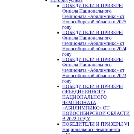
История успеха
ПОБЕДИТЕЛИ И ПРИЗЕРЫ
Финала Национального
чемпионата «Абилимпикс» от
Новосибирской области в 2025
году
ПОБЕДИТЕЛИ И ПРИЗЕРЫ
Финала Национального
чемпионата «Абилимпикс» от
Новосибирской области в 2024
году
ПОБЕДИТЕЛИ И ПРИЗЕРЫ
Финала Национального
чемпионата «Абилимпикс» от
Новосибирской области в 2023
году
ПОБЕДИТЕЛИ И ПРИЗЕРЫ
ОБЪЕДИНЕННОГО
НАЦИОНАЛЬНОГО
ЧЕМПИОНАТА
«АБИЛИМПИКС» ОТ
НОВОСИБИРСКОЙ ОБЛАСТИ
В 2022 ГОДУ
ПОБЕДИТЕЛИ И ПРИЗЕРЫ VI
Национального чемпионата