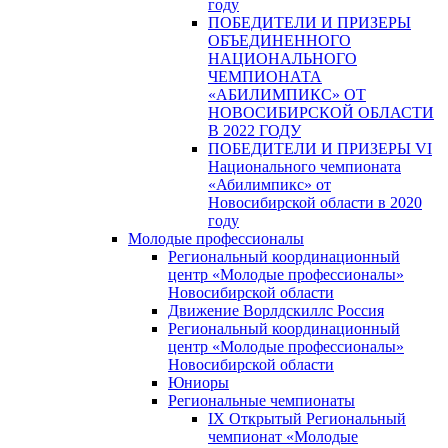
году
ПОБЕДИТЕЛИ И ПРИЗЕРЫ
ОБЪЕДИНЕННОГО
НАЦИОНАЛЬНОГО
ЧЕМПИОНАТА
«АБИЛИМПИКС» ОТ
НОВОСИБИРСКОЙ ОБЛАСТИ
В 2022 ГОДУ
ПОБЕДИТЕЛИ И ПРИЗЕРЫ VI
Национального чемпионата
«Абилимпикс» от
Новосибирской области в 2020
году
Молодые профессионалы
Региональный координационный
центр «Молодые профессионалы»
Новосибирской области
Движение Ворлдскиллс Россия
Региональный координационный
центр «Молодые профессионалы»
Новосибирской области
Юниоры
Региональные чемпионаты
IX Открытый Региональный
чемпионат «Молодые