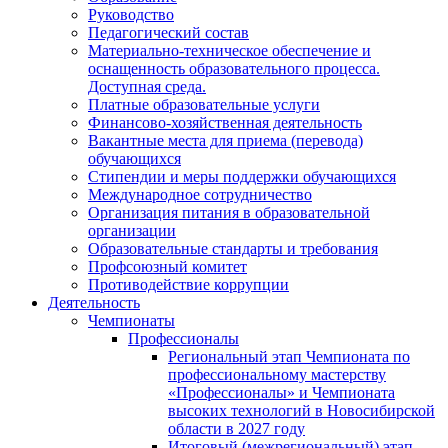
Руководство
Педагогический состав
Материально-техническое обеспечение и
оснащенность образовательного процесса.
Доступная среда.
Платные образовательные услуги
Финансово-хозяйственная деятельность
Вакантные места для приема (перевода)
обучающихся
Стипендии и меры поддержки обучающихся
Международное сотрудничество
Организация питания в образовательной
организации
Образовательные стандарты и требования
Профсоюзный комитет
Противодействие коррупции
Деятельность
Чемпионаты
Профессионалы
Региональный этап Чемпионата по
профессиональному мастерству
«Профессионалы» и Чемпионата
высоких технологий в Новосибирской
области в 2027 году
Итоговый (межрегиональный) этап