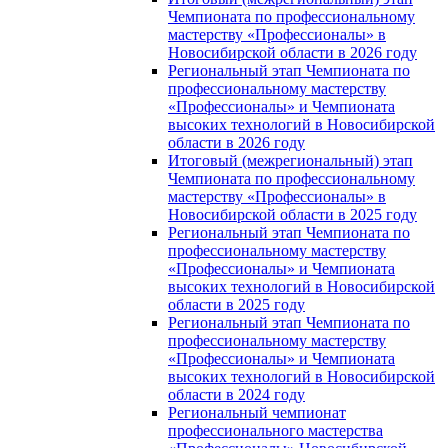
Чемпионата по профессиональному
мастерству «Профессионалы» в
Новосибирской области в 2026 году
Региональный этап Чемпионата по
профессиональному мастерству
«Профессионалы» и Чемпионата
высоких технологий в Новосибирской
области в 2026 году
Итоговый (межрегиональный) этап
Чемпионата по профессиональному
мастерству «Профессионалы» в
Новосибирской области в 2025 году
Региональный этап Чемпионата по
профессиональному мастерству
«Профессионалы» и Чемпионата
высоких технологий в Новосибирской
области в 2025 году
Региональный этап Чемпионата по
профессиональному мастерству
«Профессионалы» и Чемпионата
высоких технологий в Новосибирской
области в 2024 году
Региональный чемпионат
профессионального мастерства