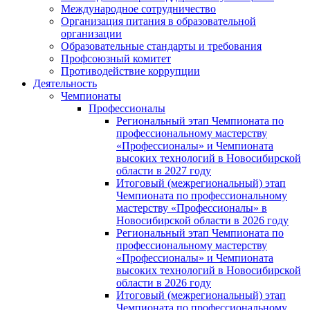
Международное сотрудничество
Организация питания в образовательной
организации
Образовательные стандарты и требования
Профсоюзный комитет
Противодействие коррупции
Деятельность
Чемпионаты
Профессионалы
Региональный этап Чемпионата по
профессиональному мастерству
«Профессионалы» и Чемпионата
высоких технологий в Новосибирской
области в 2027 году
Итоговый (межрегиональный) этап
Чемпионата по профессиональному
мастерству «Профессионалы» в
Новосибирской области в 2026 году
Региональный этап Чемпионата по
профессиональному мастерству
«Профессионалы» и Чемпионата
высоких технологий в Новосибирской
области в 2026 году
Итоговый (межрегиональный) этап
Чемпионата по профессиональному