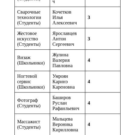
ч
Сварочные
Кочетков
технологии
Илья
3
(Студенты)
Алексеевич
Жестовое
Ярославцев
искусство
Антон
3
(Студенты)
Сергеевич
Жулина
Визаж
Валерия
4
(Школьники)
Павловна
Ногтевой
Умроян
сервис
Каринэ
4
(Школьники)
Кареновна
Баширов
Фотограф
Руслан
4
(Студенты)
Рафаильевич
Мальцева
Массажист
Вероника
4
(Студенты)
Кирилловна