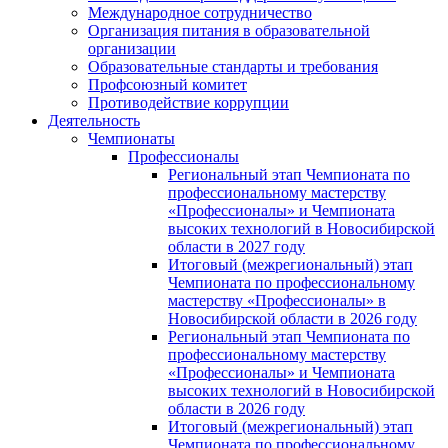
Международное сотрудничество
Организация питания в образовательной
организации
Образовательные стандарты и требования
Профсоюзный комитет
Противодействие коррупции
Деятельность
Чемпионаты
Профессионалы
Региональный этап Чемпионата по
профессиональному мастерству
«Профессионалы» и Чемпионата
высоких технологий в Новосибирской
области в 2027 году
Итоговый (межрегиональный) этап
Чемпионата по профессиональному
мастерству «Профессионалы» в
Новосибирской области в 2026 году
Региональный этап Чемпионата по
профессиональному мастерству
«Профессионалы» и Чемпионата
высоких технологий в Новосибирской
области в 2026 году
Итоговый (межрегиональный) этап
Чемпионата по профессиональному