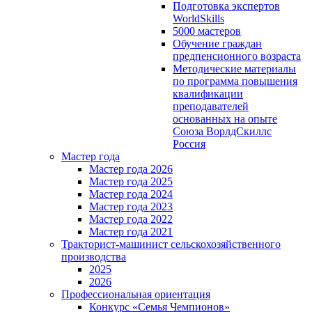
Подготовка экспертов
WorldSkills
5000 мастеров
Обучение граждан
предпенсионного возраста
Методические материалы
по программа повышения
квалификации
преподавателей
основанных на опыте
Союза ВорлдСкиллс
Россия
Мастер года
Мастер года 2026
Мастер года 2025
Мастер года 2024
Мастер года 2023
Мастер года 2022
Мастер года 2021
Тракторист-машинист сельскохозяйственного
производства
2025
2026
Профессиональная ориентация
Конкурс «Семья Чемпионов»