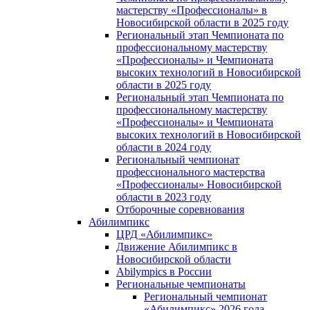
мастерству «Профессионалы» в
Новосибирской области в 2025 году
Региональный этап Чемпионата по
профессиональному мастерству
«Профессионалы» и Чемпионата
высоких технологий в Новосибирской
области в 2025 году
Региональный этап Чемпионата по
профессиональному мастерству
«Профессионалы» и Чемпионата
высоких технологий в Новосибирской
области в 2024 году
Региональный чемпионат
профессионального мастерства
«Профессионалы» Новосибирской
области в 2023 году
Отборочные соревнования
Абилимпикс
ЦРД «Абилимпикс»
Движение Абилимпикс в
Новосибирской области
Abilympics в России
Региональные чемпионаты
Региональный чемпионат
«Абилимпикс» 2026 года