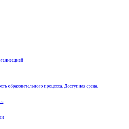
рганизацией
ть образовательного процесса. Доступная среда.
ся
ии