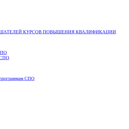
УШАТЕЛЕЙ КУРСОВ ПОВЫШЕНИЯ КВАЛИФИКАЦИИ
 СПО
 СПО
 программам СПО