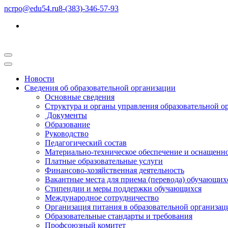
Перейти
ncrpo@edu54.ru
8-(383)-346-57-93
к
содержимому
(нажмите
Enter)
ГАУ ДПО НСО «НЦРПО»
Новости
Сведения об образовательной организации
Основные сведения
Структура и органы управления образовательной о
Документы
Образование
Руководство
Педагогический состав
Материально-техническое обеспечение и оснащеннос
Платные образовательные услуги
Финансово-хозяйственная деятельность
Вакантные места для приема (перевода) обучающих
Стипендии и меры поддержки обучающихся
Международное сотрудничество
Организация питания в образовательной организац
Образовательные стандарты и требования
Профсоюзный комитет