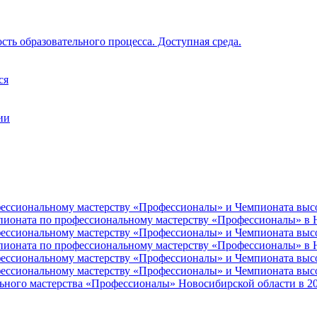
ть образовательного процесса. Доступная среда.
ся
ии
ессиональному мастерству «Профессионалы» и Чемпионата высо
ионата по профессиональному мастерству «Профессионалы» в Н
ессиональному мастерству «Профессионалы» и Чемпионата высо
ионата по профессиональному мастерству «Профессионалы» в Н
ессиональному мастерству «Профессионалы» и Чемпионата высо
ессиональному мастерству «Профессионалы» и Чемпионата высо
ного мастерства «Профессионалы» Новосибирской области в 20