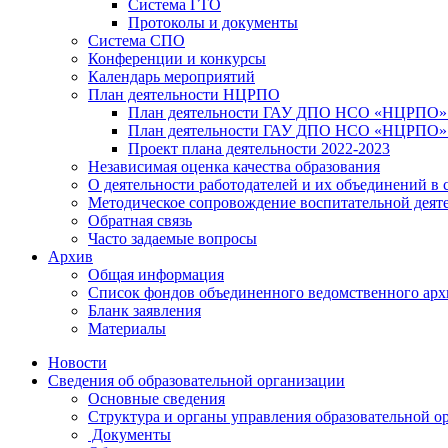
Система ГТО
Протоколы и документы
Система СПО
Конференции и конкурсы
Календарь мероприятий
План деятельности НЦРПО
План деятельности ГАУ ДПО НСО «НЦРПО» н
План деятельности ГАУ ДПО НСО «НЦРПО» 
Проект плана деятельности 2022-2023
Независимая оценка качества образования
О деятельности работодателей и их объединений в 
Методическое сопровождение воспитательной деят
Обратная связь
Часто задаемые вопросы
Архив
Общая информация
Список фондов объединенного ведомственного арх
Бланк заявления
Материалы
Новости
Сведения об образовательной организации
Основные сведения
Структура и органы управления образовательной о
Документы