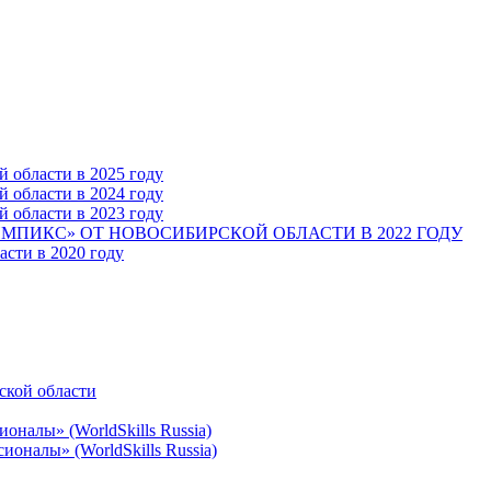
области в 2025 году
области в 2024 году
области в 2023 году
ПИКС» ОТ НОВОСИБИРСКОЙ ОБЛАСТИ В 2022 ГОДУ
ти в 2020 году
ской области
налы» (WorldSkills Russia)
оналы» (WorldSkills Russia)