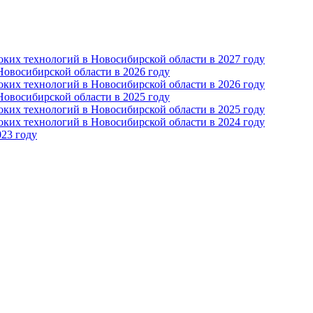
ких технологий в Новосибирской области в 2027 году
овосибирской области в 2026 году
ких технологий в Новосибирской области в 2026 году
овосибирской области в 2025 году
ких технологий в Новосибирской области в 2025 году
ких технологий в Новосибирской области в 2024 году
23 году