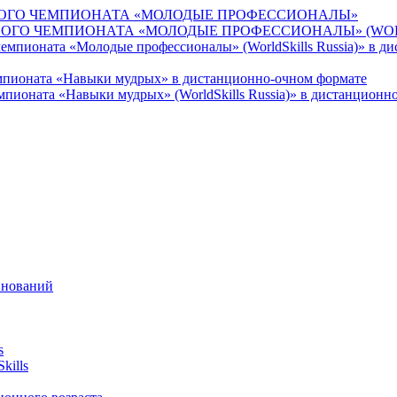
ОГО ЧЕМПИОНАТА «МОЛОДЫЕ ПРОФЕССИОНАЛЫ»
ОГО ЧЕМПИОНАТА «МОЛОДЫЕ ПРОФЕССИОНАЛЫ» (WORL
емпионата «Молодые профессионалы» (WorldSkills Russia)» в д
пионата «Навыки мудрых» в дистанционно-очном формате
мпионата «Навыки мудрых» (WorldSkills Russia)» в дистанционн
внований
s
kills