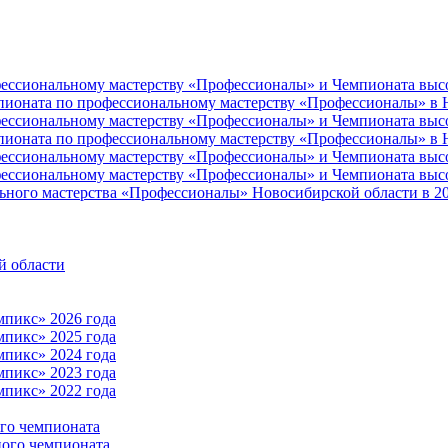
ессиональному мастерству «Профессионалы» и Чемпионата высо
ионата по профессиональному мастерству «Профессионалы» в Н
ессиональному мастерству «Профессионалы» и Чемпионата высо
ионата по профессиональному мастерству «Профессионалы» в Н
ессиональному мастерству «Профессионалы» и Чемпионата высо
ессиональному мастерству «Профессионалы» и Чемпионата высо
ного мастерства «Профессионалы» Новосибирской области в 20
й области
пикс» 2026 года
пикс» 2025 года
пикс» 2024 года
пикс» 2023 года
пикс» 2022 года
го чемпионата
ного чемпионата