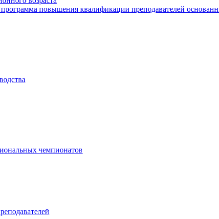
ионного возраста
 программа повышения квалификации преподавателей основанн
водства
гиональных чемпионатов
реподавателей