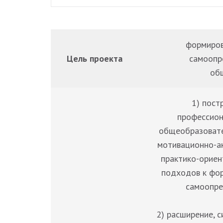
формиров
Цель проекта
самоопр
об
1) пост
профессио
общеобразовате
мотивационно-а
практико-ориен
подходов к фо
самоопре
2) расширение, 