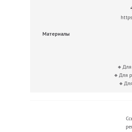
http
Материалы
🔸Для 
🔸Для р
🔸Для
Сс
ре