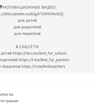
🎥МОТИВАЦИОННЫЕ ВИДЕО:
s://disk.yandex.ru/d/gjATsWJitWoStQ
для детей
для родителей
для педагогов
📱СОЦ.СЕТИ:
детей https://vk.com/bvb_for_school
одителей https://t.me/bvb_for_parents
 педагогов https://t.me/bvbteachers
ылка на
гистрацию