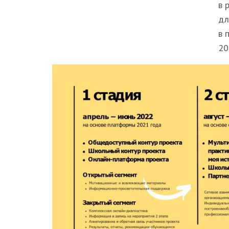
в 
дл
в 
20