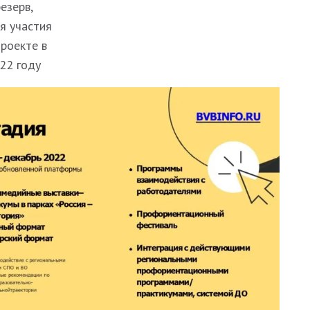
резерв,
я участия
проекте в
22 году