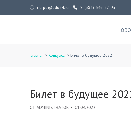
Перейти
ncrpo@edu54.ru
8-(383)-346-57-93
к
содержимому
ГАУ ДПО НСО «НЦРПО»
(нажмите
НОВО
Enter)
Главная
>
Конкурсы
>
Билет в будущее 2022
Билет в будущее 202
ОТ
ADMINISTRATOR
01.04.2022