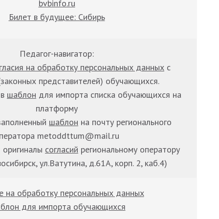
bvbinfo.ru
Билет в будущее: Сибирь
Педагог-навигатор:
гласия на обработку персональных данных
с
(законных представителей) обучающихся.
 в
шаблон
для импорта списка обучающихся на
платформу
заполненный
шаблон
на почту регионального
ператора metoddttum@mail.ru
т оригиналы
согласий
региональному оператору
осибирск, ул.Ватутина, д.61А, корп. 2, каб.4)
е на обработку персональных данных
блон для импорта обучающихся