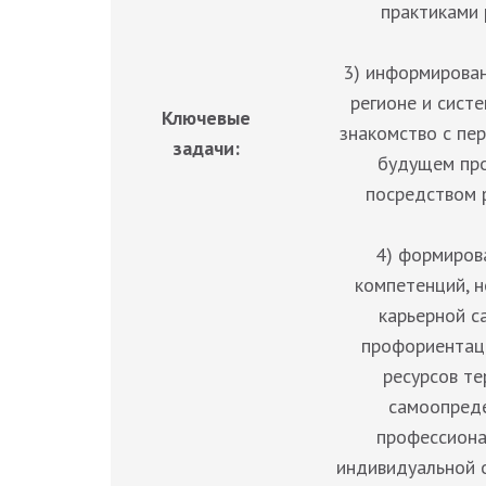
практиками
3) информирован
регионе и сист
Ключевые
знакомство с пе
задачи:
будущем про
посредством 
4) формиров
компетенций, 
карьерной с
профориентаци
ресурсов т
самоопреде
профессиона
индивидуальной 