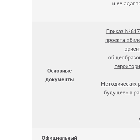
и ее адапт
Приказ №617 
проекта «Бил
ориен
общеобразов
территори
Основные
документы
Методических р
будущее» в ра
Официальный