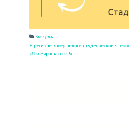
Конкурсы
Навигация
В регионе завершились студенческие чтени
по
«Я и мир красоты!»
записям