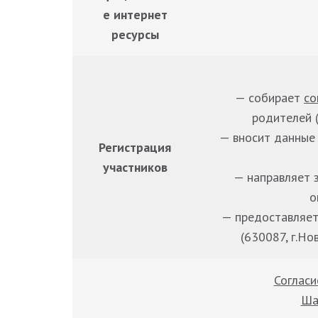
е интернет
ресурсы
— собирает
со
родителей 
— вносит данные
Регистрация
участников
— направляет 
о
— предоставляе
(630087, г.Нов
Согласи
Ша