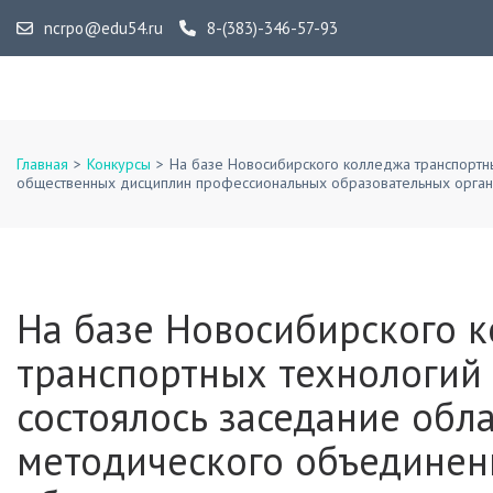
Перейти
ncrpo@edu54.ru
8-(383)-346-57-93
к
содержимому
ГАУ ДПО НСО «НЦРПО»
(нажмите
Enter)
Главная
>
Конкурсы
>
На базе Новосибирского колледжа транспортн
общественных дисциплин профессиональных образовательных орган
На базе Новосибирского 
транспортных технологий 
состоялось заседание обл
методического объединен