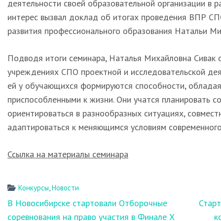
деятельности своей образовательной организации в 
интерес вызвал доклад об итогах проведения ВПР С
развития профессионального образования Натальи Ми
Подводя итоги семинара, Наталья Михайловна Сивак о
учреждениях СПО проектной и исследовательской дея
ей у обучающихся формируются способности, облада
приспособленными к жизни. Они учатся планировать с
ориентироваться в разнообразных ситуациях, совместн
адаптироваться к меняющимся условиям современного
Ссылка на материалы семинара
Конкурсы
,
Новости
Навигация
В Новосибирске стартовали Отборочные
Старт
по
соревнования на право участия в Финале Х
к