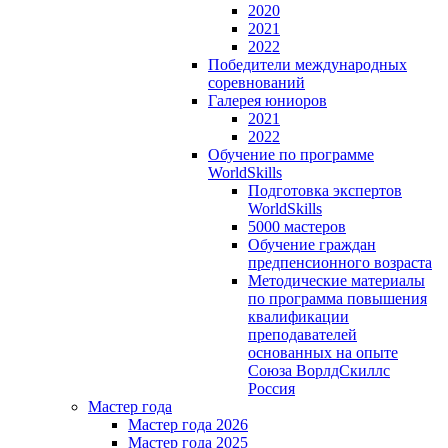
2020
2021
2022
Победители международных
соревнований
Галерея юниоров
2021
2022
Обучение по программе
WorldSkills
Подготовка экспертов
WorldSkills
5000 мастеров
Обучение граждан
предпенсионного возраста
Методические материалы
по программа повышения
квалификации
преподавателей
основанных на опыте
Союза ВорлдСкиллс
Россия
Мастер года
Мастер года 2026
Мастер года 2025