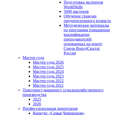
Подготовка экспертов
WorldSkills
5000 мастеров
Обучение граждан
предпенсионного возраста
Методические материалы
по программа повышения
квалификации
преподавателей
основанных на опыте
Союза ВорлдСкиллс
Россия
Мастер года
Мастер года 2026
Мастер года 2025
Мастер года 2024
Мастер года 2023
Мастер года 2022
Мастер года 2021
Тракторист-машинист сельскохозяйственного
производства
2025
2026
Профессиональная ориентация
Конкурс «Семья Чемпионов»