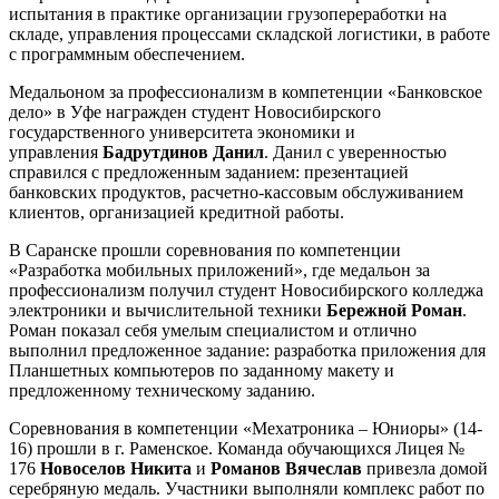
испытания в практике организации грузопереработки на
складе, управления процессами складской логистики, в работе
с программным обеспечением.
Медальоном за профессионализм в компетенции «Банковское
дело» в Уфе награжден студент Новосибирского
государственного университета экономики и
управления
Бадрутдинов Данил
. Данил с уверенностью
справился с предложенным заданием: презентацией
банковских продуктов, расчетно-кассовым обслуживанием
клиентов, организацией кредитной работы.
В Саранске прошли соревнования по компетенции
«Разработка мобильных приложений», где медальон за
профессионализм получил студент Новосибирского колледжа
электроники и вычислительной техники
Бережной Роман
.
Роман показал себя умелым специалистом и отлично
выполнил предложенное задание: разработка приложения для
Планшетных компьютеров по заданному макету и
предложенному техническому заданию.
Соревнования в компетенции «Мехатроника – Юниоры» (14-
16) прошли в г. Раменское. Команда обучающихся Лицея №
176
Новоселов Никита
и
Романов Вячеслав
привезла домой
серебряную медаль. Участники выполняли комплекс работ по