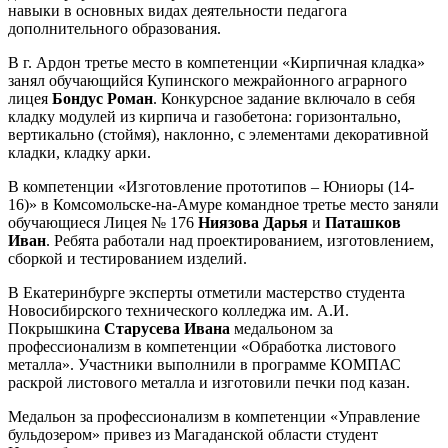
навыки в основных видах деятельности педагога
дополнительного образования.
В г. Ардон третье место в компетенции «Кирпичная кладка»
занял обучающийся Купинского межрайонного аграрного
лицея
Бондус Роман
. Конкурсное задание включало в себя
кладку модулей из кирпича и газобетона: горизонтально,
вертикально (стоймя), наклонно, с элементами декоративной
кладки, кладку арки.
В компетенции «Изготовление прототипов – Юниоры (14-
16)» в Комсомольске-на-Амуре командное третье место заняли
обучающиеся Лицея № 176
Ниязова Дарья
и
Паташков
Иван
. Ребята работали над проектированием, изготовлением,
сборкой и тестированием изделий.
В Екатеринбурге эксперты отметили мастерство студента
Новосибирского технического колледжа им. А.И.
Покрышкина
Старусева Ивана
медальоном за
профессионализм в компетенции «Обработка листового
металла». Участники выполнили в программе КОМПАС
раскрой листового металла и изготовили печки под казан.
Медальон за профессионализм в компетенции «Управление
бульдозером» привез из Магаданской области студент