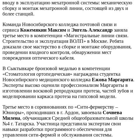
вводу в эксплуатацию мехатронной системы: механическую
сборку и монтаж мехатронной линии, состоящей из двух и
более станций.
Команда Новосибирского колледжа почтовой связи и
сервиса
Кожемякин Максим
и
Энгель Александр
заняла
третье место в компетенции «Магистральные линии связи.
Строительство и эксплуатация ВОЛП» в Москве. Ребята
доказали свое мастерство в сборке и монтаже оборудования,
проведении входного контроля, обнаружении мест
повреждения оптического кабеля.
В Сыктывкаре бронзовой медалью в компетенции
«Стоматология ортопедическая» награждена студентка
Новосибирского медицинского колледжа
Ежова Маргарита
.
Эксперты высоко оценили профессионализм Маргариты в
изготовлении восковой репродукции протеза, частей зубов и
моделировании каркаса протеза на гипсовой модели.
Третье место в соревнованиях по «Сити-фермерству –
Юниоры», проходивших в г. Ардон, завоевала
Сочнева
Милена
, обучающаяся Средней общеобразовательной школы
№4 г. Татарска. Участница представила экспертам свои
навыки разработки программного обеспечения для
управления сити-фермой и обслуживания системы.