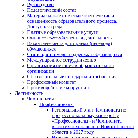
Руководство
Педагогический состав
Материально-техническое обеспечение и
оснащенность образовательного процесса.
Доступная среда.
Платные образовательные услуги
Финансово-хозяйственная деятельность
Вакантные места для приема (перевода)
обучающихся
Стипендии и меры поддержки обучающихся
Международное сотрудничество
Организация питания в образовательной
организации
Образовательные стандарты и требования
Профсоюзный комитет
Противодействие коррупции
Деятельность
Чемпионаты
Профессионалы
Региональный этап Чемпионата по
профессиональному мастерству
«Профессионалы» и Чемпионата
высоких технологий в Новосибирской
области в 2027 году
Итоговый (межрегиональный) этап