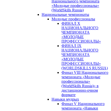
Национального чемпионата
«Молодые профессионалы»
(WorldSkills Russia)
Национальные чемпионаты
Молодые профессионалы
ФИНАЛ X
НАЦИОНАЛЬНОГО
ЧЕМПИОНАТА
«МОЛОДЫЕ
ПРОФЕССИОНАЛЫ»
ФИНАЛ IX
НАЦИОНАЛЬНОГО
ЧЕМПИОНАТА
«МОЛОДЫЕ
ПРОФЕССИОНАЛЫ»
(WORLDSKILLS RUSSIA)
Финал VIII Национального
чемпионата «Молодые
профессионалы»
(WorldSkills Russia)» в
дистанционно-очном
формате
Навыки мудрых
Финал V Национального
чемпионата «Навыки