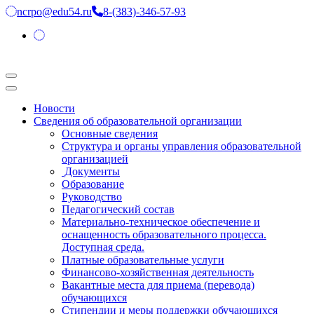
Перейти
ncrpo@edu54.ru
8-(383)-346-57-93
к
содержимому
(нажмите
Enter)
ГАУ ДПО НСО «НЦРПО»
Новости
Сведения об образовательной организации
Основные сведения
Структура и органы управления образовательной
организацией
Документы
Образование
Руководство
Педагогический состав
Материально-техническое обеспечение и
оснащенность образовательного процесса.
Доступная среда.
Платные образовательные услуги
Финансово-хозяйственная деятельность
Вакантные места для приема (перевода)
обучающихся
Стипендии и меры поддержки обучающихся