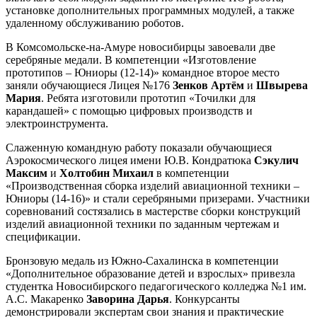
установке дополнительных программных модулей, а также
удаленному обслуживанию роботов.
В Комсомольске-на-Амуре новосибирцы завоевали две
серебряные медали. В компетенции «Изготовление
прототипов – Юниоры (12-14)» командное второе место
заняли обучающиеся Лицея №176
Зенков Артём
и
Швырева
Мария
. Ребята изготовили прототип «Точилки для
карандашей» с помощью цифровых производств и
электроинструмента.
Слаженную командную работу показали обучающиеся
Аэрокосмического лицея имени Ю.В. Кондратюка
Сэкулич
Максим
и
Холтобин Михаил
в компетенции
«Производственная сборка изделий авиационной техники –
Юниоры (14-16)» и стали серебряными призерами. Участники
соревнований состязались в мастерстве сборки конструкций
изделий авиационной техники по заданным чертежам и
спецификации.
Бронзовую медаль из Южно-Сахалинска в компетенции
«Дополнительное образование детей и взрослых» привезла
студентка Новосибирского педагогического колледжа №1 им.
А.С. Макаренко
Заворина Дарья
. Конкурсанты
демонстрировали экспертам свои знания и практические