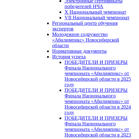
Электронные сертификаты
победителей НЧА
X Национальный чемпионат
VII Национальный чемпионат
Региональный центр обучения
экспертов
Молодежное содружество
«Абилимпикс» Новосибирской
области
Нормативные документы
История успеха
ПОБЕДИТЕЛИ И ПРИЗЕРЫ
Финала Национального
чемпионата «Абилимпикс» от
Новосибирской области в 2025
году
ПОБЕДИТЕЛИ И ПРИЗЕРЫ
Финала Национального
чемпионата «Абилимпикс» от
Новосибирской области в 2024
году
ПОБЕДИТЕЛИ И ПРИЗЕРЫ
Финала Национального
чемпионата «Абилимпикс» от
Новосибирской области в 2023