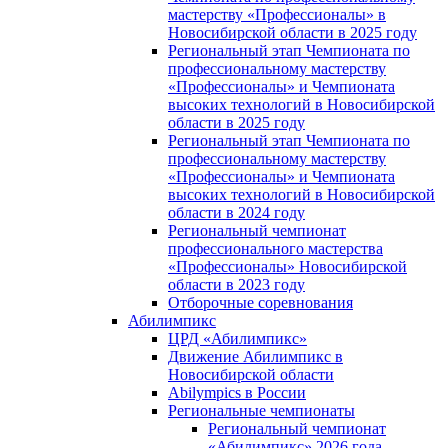
мастерству «Профессионалы» в
Новосибирской области в 2025 году
Региональный этап Чемпионата по
профессиональному мастерству
«Профессионалы» и Чемпионата
высоких технологий в Новосибирской
области в 2025 году
Региональный этап Чемпионата по
профессиональному мастерству
«Профессионалы» и Чемпионата
высоких технологий в Новосибирской
области в 2024 году
Региональный чемпионат
профессионального мастерства
«Профессионалы» Новосибирской
области в 2023 году
Отборочные соревнования
Абилимпикс
ЦРД «Абилимпикс»
Движение Абилимпикс в
Новосибирской области
Abilympics в России
Региональные чемпионаты
Региональный чемпионат
«Абилимпикс» 2026 года