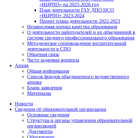
«НЦРПО» на 2025-2026 год
План деятельности ГАУ ДПО НСО
«НЦРПО» 2023-2024
Проект плана деятельности 2022-2023
Независимая оценка качества образования
О деятельности работодателей и их объединений в
системе среднего профессионального образования
Методическое сопровождение воспитательной
деятельности в СПО
Обратная связь
Часто задаемые вопросы
Архив
Общая информация
Список фондов объединенного ведомственного
архива
Бланк заявления
Материалы
Новости
Сведения об образовательной организации
Основные сведения
Структура и органы управления образовательной
организацией
Документы
Образование