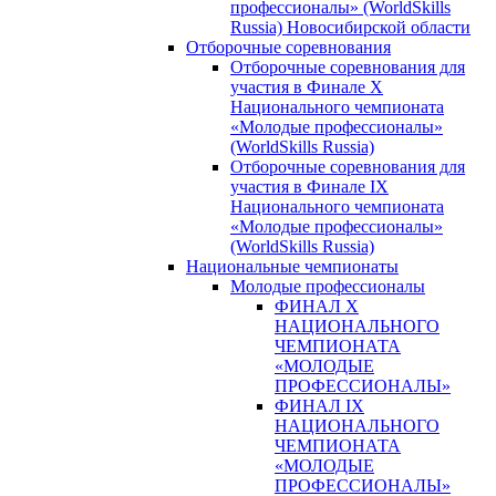
профессионалы» (WorldSkills
Russia) Новосибирской области
Отборочные соревнования
Отборочные соревнования для
участия в Финале X
Национального чемпионата
«Молодые профессионалы»
(WorldSkills Russia)
Отборочные соревнования для
участия в Финале IX
Национального чемпионата
«Молодые профессионалы»
(WorldSkills Russia)
Национальные чемпионаты
Молодые профессионалы
ФИНАЛ X
НАЦИОНАЛЬНОГО
ЧЕМПИОНАТА
«МОЛОДЫЕ
ПРОФЕССИОНАЛЫ»
ФИНАЛ IX
НАЦИОНАЛЬНОГО
ЧЕМПИОНАТА
«МОЛОДЫЕ
ПРОФЕССИОНАЛЫ»