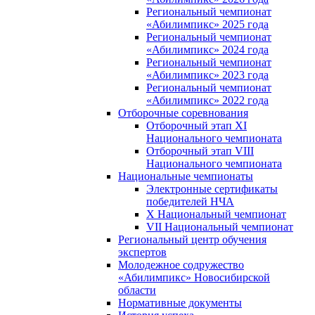
Региональный чемпионат
«Абилимпикс» 2025 года
Региональный чемпионат
«Абилимпикс» 2024 года
Региональный чемпионат
«Абилимпикс» 2023 года
Региональный чемпионат
«Абилимпикс» 2022 года
Отборочные соревнования
Отборочный этап XI
Национального чемпионата
Отборочный этап VIII
Национального чемпионата
Национальные чемпионаты
Электронные сертификаты
победителей НЧА
X Национальный чемпионат
VII Национальный чемпионат
Региональный центр обучения
экспертов
Молодежное содружество
«Абилимпикс» Новосибирской
области
Нормативные документы