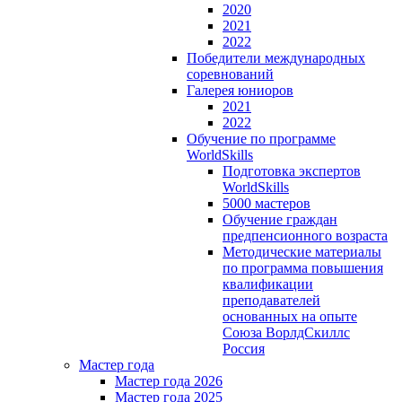
2020
2021
2022
Победители международных
соревнований
Галерея юниоров
2021
2022
Обучение по программе
WorldSkills
Подготовка экспертов
WorldSkills
5000 мастеров
Обучение граждан
предпенсионного возраста
Методические материалы
по программа повышения
квалификации
преподавателей
основанных на опыте
Союза ВорлдСкиллс
Россия
Мастер года
Мастер года 2026
Мастер года 2025