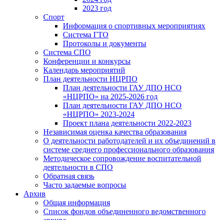
2023 год
Спорт
Информация о спортивных мероприятиях
Система ГТО
Протоколы и документы
Система СПО
Конференции и конкурсы
Календарь мероприятий
План деятельности НЦРПО
План деятельности ГАУ ДПО НСО
«НЦРПО» на 2025-2026 год
План деятельности ГАУ ДПО НСО
«НЦРПО» 2023-2024
Проект плана деятельности 2022-2023
Независимая оценка качества образования
О деятельности работодателей и их объединений в
системе среднего профессионального образования
Методическое сопровождение воспитательной
деятельности в СПО
Обратная связь
Часто задаемые вопросы
Архив
Общая информация
Список фондов объединенного ведомственного