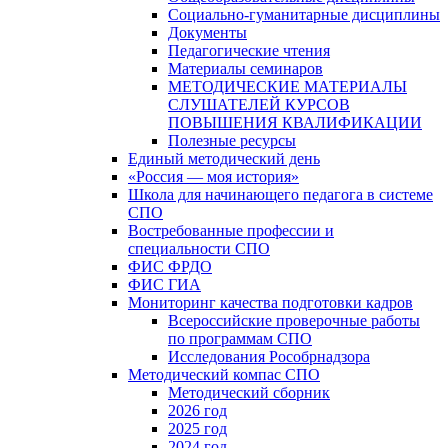
Социально-гуманитарные дисциплины
Документы
Педагогические чтения
Материалы семинаров
МЕТОДИЧЕСКИЕ МАТЕРИАЛЫ
СЛУШАТЕЛЕЙ КУРСОВ
ПОВЫШЕНИЯ КВАЛИФИКАЦИИ
Полезные ресурсы
Единый методический день
«Россия — моя история»
Школа для начинающего педагога в системе
СПО
Востребованные профессии и
специальности СПО
ФИС ФРДО
ФИС ГИА
Мониторинг качества подготовки кадров
Всероссийские проверочные работы
по программам СПО
Исследования Рособрнадзора
Методический компас СПО
Методический сборник
2026 год
2025 год
2024 год