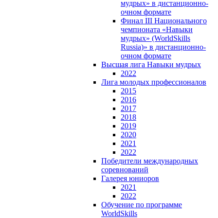
мудрых» в дистанционно-
очном формате
Финал III Национального
чемпионата «Навыки
мудрых» (WorldSkills
Russia)» в дистанционно-
очном формате
Высшая лига Навыки мудрых
2022
Лига молодых профессионалов
2015
2016
2017
2018
2019
2020
2021
2022
Победители международных
соревнований
Галерея юниоров
2021
2022
Обучение по программе
WorldSkills