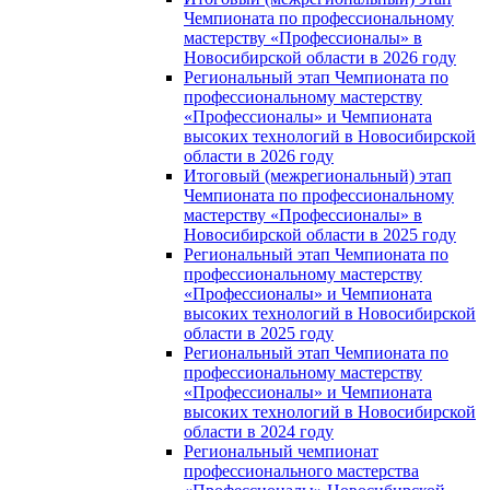
Чемпионата по профессиональному
мастерству «Профессионалы» в
Новосибирской области в 2026 году
Региональный этап Чемпионата по
профессиональному мастерству
«Профессионалы» и Чемпионата
высоких технологий в Новосибирской
области в 2026 году
Итоговый (межрегиональный) этап
Чемпионата по профессиональному
мастерству «Профессионалы» в
Новосибирской области в 2025 году
Региональный этап Чемпионата по
профессиональному мастерству
«Профессионалы» и Чемпионата
высоких технологий в Новосибирской
области в 2025 году
Региональный этап Чемпионата по
профессиональному мастерству
«Профессионалы» и Чемпионата
высоких технологий в Новосибирской
области в 2024 году
Региональный чемпионат
профессионального мастерства