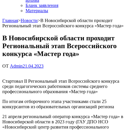
архива
Бланк заявления
Материалы
Главная
>
Новости
>
В Новосибирской области проходит
Региональный этап Всероссийского конкурса «Мастер года»
В Новосибирской области проходит
Региональный этап Всероссийского
конкурса «Мастер года»
ОТ
Admin
21.04.2023
Стартовал II Региональный этап Всероссийского конкурса
среди педагогических работников системы среднего
профессионального образования «Мастер года»
По итогам отборочного этапа участниками стали 25
конкурсантов из образовательных организаций региона
21 апреля региональный оператор конкурса «Мастер года» в
Новосибирской области в 2023 году (ГАУ ДПО НСО
«Новосибирский центр развития профессионального