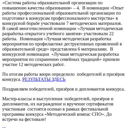
«Система работы образовательной организации по
повышению качества образования» – 4. В номинации «Опыт
работы профессиональной образовательной организации по
подготовке к конкурсам профессионального мастерства» в
конкурсной борьбе участвовали 7 методических материалов.
В самой многочисленной номинации «Лучшая методическая
разработка открытого учебного занятия» участвовали 22
работы. Номинация «Лучшая методическая разработка
мероприятия по профилактике деструктивных проявлений в
образовательной среде» представлена 6 материалами. В
конкурсной номинации «Лучшая методическая разработка
мероприятия по сохранению семейных традиций» приняли
участие 12 методических работ.
По итогам работы жюри определило победителей и призёров
конкурса.
РЕЗУЛЬТАТЫ ЗДЕСЬ
Поздравляем победителей, призёров и дипломантов конкурса.
Мастер-классы и выступления победителей, призёров и
дипломантов, их награждение и вручение сертификатов
участникам состоятся осенью в рамках фестивальной
программы конкурса «Методический компас СПО». До
встречи на фестивале!