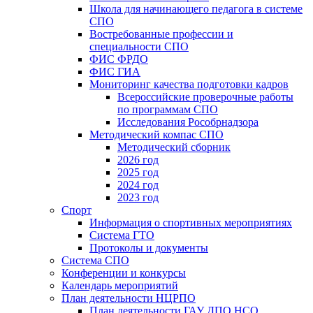
Школа для начинающего педагога в системе
СПО
Востребованные профессии и
специальности СПО
ФИС ФРДО
ФИС ГИА
Мониторинг качества подготовки кадров
Всероссийские проверочные работы
по программам СПО
Исследования Рособрнадзора
Методический компас СПО
Методический сборник
2026 год
2025 год
2024 год
2023 год
Спорт
Информация о спортивных мероприятиях
Система ГТО
Протоколы и документы
Система СПО
Конференции и конкурсы
Календарь мероприятий
План деятельности НЦРПО
План деятельности ГАУ ДПО НСО