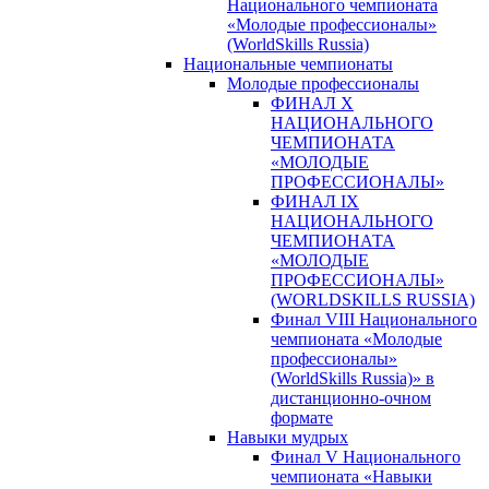
Национального чемпионата
«Молодые профессионалы»
(WorldSkills Russia)
Национальные чемпионаты
Молодые профессионалы
ФИНАЛ X
НАЦИОНАЛЬНОГО
ЧЕМПИОНАТА
«МОЛОДЫЕ
ПРОФЕССИОНАЛЫ»
ФИНАЛ IX
НАЦИОНАЛЬНОГО
ЧЕМПИОНАТА
«МОЛОДЫЕ
ПРОФЕССИОНАЛЫ»
(WORLDSKILLS RUSSIA)
Финал VIII Национального
чемпионата «Молодые
профессионалы»
(WorldSkills Russia)» в
дистанционно-очном
формате
Навыки мудрых
Финал V Национального
чемпионата «Навыки