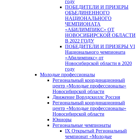
году
ПОБЕДИТЕЛИ И ПРИЗЕРЫ
ОБЪЕДИНЕННОГО
НАЦИОНАЛЬНОГО
ЧЕМПИОНАТА
«АБИЛИМПИКС» ОТ
НОВОСИБИРСКОЙ ОБЛАСТИ
В 2022 ГОДУ
ПОБЕДИТЕЛИ И ПРИЗЕРЫ VI
Национального чемпионата
«Абилимпикс» от
Новосибирской области в 2020
году
Молодые профессионалы
Региональный координационный
центр «Молодые профессионалы»
Новосибирской области
Движение Ворлдскиллс Россия
Региональный координационный
центр «Молодые профессионалы»
Новосибирской области
Юниоры
Региональные чемпионаты
IX Открытый Региональный
чемпионат «Молодые