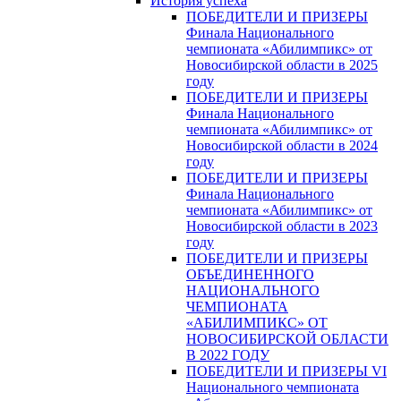
История успеха
ПОБЕДИТЕЛИ И ПРИЗЕРЫ
Финала Национального
чемпионата «Абилимпикс» от
Новосибирской области в 2025
году
ПОБЕДИТЕЛИ И ПРИЗЕРЫ
Финала Национального
чемпионата «Абилимпикс» от
Новосибирской области в 2024
году
ПОБЕДИТЕЛИ И ПРИЗЕРЫ
Финала Национального
чемпионата «Абилимпикс» от
Новосибирской области в 2023
году
ПОБЕДИТЕЛИ И ПРИЗЕРЫ
ОБЪЕДИНЕННОГО
НАЦИОНАЛЬНОГО
ЧЕМПИОНАТА
«АБИЛИМПИКС» ОТ
НОВОСИБИРСКОЙ ОБЛАСТИ
В 2022 ГОДУ
ПОБЕДИТЕЛИ И ПРИЗЕРЫ VI
Национального чемпионата