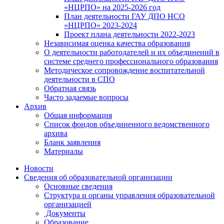
«НЦРПО» на 2025-2026 год
План деятельности ГАУ ДПО НСО
«НЦРПО» 2023-2024
Проект плана деятельности 2022-2023
Независимая оценка качества образования
О деятельности работодателей и их объединений в
системе среднего профессионального образования
Методическое сопровождение воспитательной
деятельности в СПО
Обратная связь
Часто задаемые вопросы
Архив
Общая информация
Список фондов объединенного ведомственного
архива
Бланк заявления
Материалы
Новости
Сведения об образовательной организации
Основные сведения
Структура и органы управления образовательной
организацией
Документы
Образование