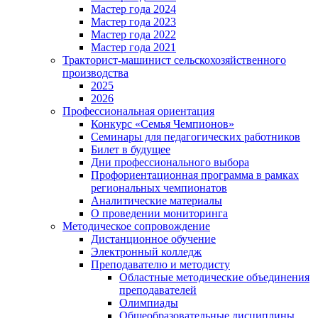
Мастер года 2024
Мастер года 2023
Мастер года 2022
Мастер года 2021
Тракторист-машинист сельскохозяйственного
производства
2025
2026
Профессиональная ориентация
Конкурс «Семья Чемпионов»
Семинары для педагогических работников
Билет в будущее
Дни профессионального выбора
Профориентационная программа в рамках
региональных чемпионатов
Аналитические материалы
О проведении мониторинга
Методическое сопровождение
Дистанционное обучение
Электронный колледж
Преподавателю и методисту
Областные методические объединения
преподавателей
Олимпиады
Общеобразовательные дисциплины