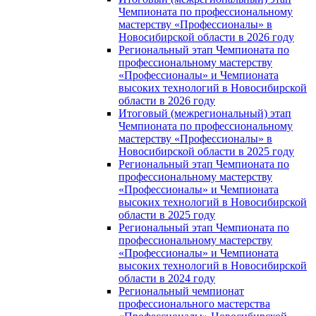
Чемпионата по профессиональному
мастерству «Профессионалы» в
Новосибирской области в 2026 году
Региональный этап Чемпионата по
профессиональному мастерству
«Профессионалы» и Чемпионата
высоких технологий в Новосибирской
области в 2026 году
Итоговый (межрегиональный) этап
Чемпионата по профессиональному
мастерству «Профессионалы» в
Новосибирской области в 2025 году
Региональный этап Чемпионата по
профессиональному мастерству
«Профессионалы» и Чемпионата
высоких технологий в Новосибирской
области в 2025 году
Региональный этап Чемпионата по
профессиональному мастерству
«Профессионалы» и Чемпионата
высоких технологий в Новосибирской
области в 2024 году
Региональный чемпионат
профессионального мастерства