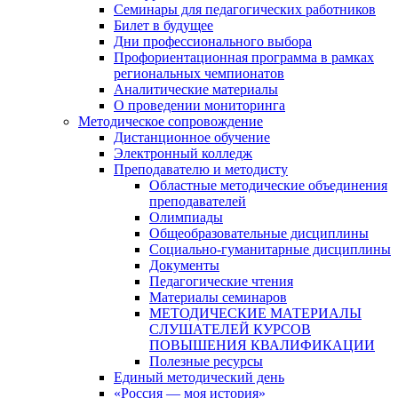
Семинары для педагогических работников
Билет в будущее
Дни профессионального выбора
Профориентационная программа в рамках
региональных чемпионатов
Аналитические материалы
О проведении мониторинга
Методическое сопровождение
Дистанционное обучение
Электронный колледж
Преподавателю и методисту
Областные методические объединения
преподавателей
Олимпиады
Общеобразовательные дисциплины
Социально-гуманитарные дисциплины
Документы
Педагогические чтения
Материалы семинаров
МЕТОДИЧЕСКИЕ МАТЕРИАЛЫ
СЛУШАТЕЛЕЙ КУРСОВ
ПОВЫШЕНИЯ КВАЛИФИКАЦИИ
Полезные ресурсы
Единый методический день
«Россия — моя история»