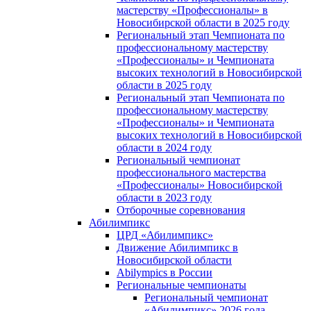
мастерству «Профессионалы» в
Новосибирской области в 2025 году
Региональный этап Чемпионата по
профессиональному мастерству
«Профессионалы» и Чемпионата
высоких технологий в Новосибирской
области в 2025 году
Региональный этап Чемпионата по
профессиональному мастерству
«Профессионалы» и Чемпионата
высоких технологий в Новосибирской
области в 2024 году
Региональный чемпионат
профессионального мастерства
«Профессионалы» Новосибирской
области в 2023 году
Отборочные соревнования
Абилимпикс
ЦРД «Абилимпикс»
Движение Абилимпикс в
Новосибирской области
Abilympics в России
Региональные чемпионаты
Региональный чемпионат
«Абилимпикс» 2026 года