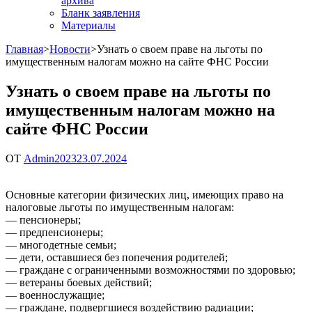
архива
Бланк заявления
Материалы
Главная
>
Новости
>
Узнать о своем праве на льготы по
имущественным налогам можно на сайте ФНС России
Узнать о своем праве на льготы по
имущественным налогам можно на
сайте ФНС России
ОТ
Admin2023
23.07.2024
Основные категории физических лиц, имеющих право на
налоговые льготы по имущественным налогам:
— пенсионеры;
— предпенсионеры;
— многодетные семьи;
— дети, оставшиеся без попечения родителей;
— граждане с ограниченными возможностями по здоровью;
— ветераны боевых действий;
— военнослужащие;
— граждане, подвергшиеся воздействию радиации;