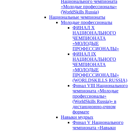
Национального чемпионата
«Молодые профессионалы»
(WorldSkills Russia)
Национальные чемпионаты
Молодые профессионалы
ФИНАЛ X
НАЦИОНАЛЬНОГО
ЧЕМПИОНАТА
«МОЛОДЫЕ
ПРОФЕССИОНАЛЫ»
ФИНАЛ IX
НАЦИОНАЛЬНОГО
ЧЕМПИОНАТА
«МОЛОДЫЕ
ПРОФЕССИОНАЛЫ»
(WORLDSKILLS RUSSIA)
Финал VIII Национального
чемпионата «Молодые
профессионалы»
(WorldSkills Russia)» в
дистанционно-очном
формате
Навыки мудрых
Финал V Национального
чемпионата «Навыки