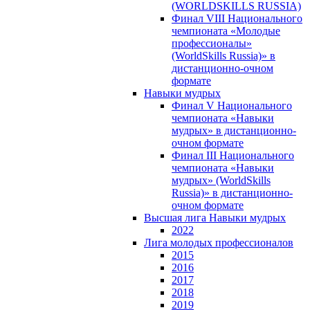
(WORLDSKILLS RUSSIA)
Финал VIII Национального
чемпионата «Молодые
профессионалы»
(WorldSkills Russia)» в
дистанционно-очном
формате
Навыки мудрых
Финал V Национального
чемпионата «Навыки
мудрых» в дистанционно-
очном формате
Финал III Национального
чемпионата «Навыки
мудрых» (WorldSkills
Russia)» в дистанционно-
очном формате
Высшая лига Навыки мудрых
2022
Лига молодых профессионалов
2015
2016
2017
2018
2019