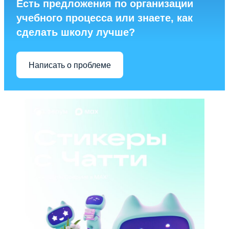
Есть предложения по организации
учебного процесса или знаете, как
сделать школу лучше?
Написать о проблеме