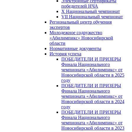
Электронные сертификаты
победителей НЧА
X Национальный чемпионат
VII Национальный чемпионат
Региональный центр обучения
экспертов
Молодежное содружество
«Абилимпикс» Новосибирской
области
Нормативные документы
История успеха
ПОБЕДИТЕЛИ И ПРИЗЕРЫ
Финала Национального
чемпионата «Абилимпикс» от
Новосибирской области в 2025
году
ПОБЕДИТЕЛИ И ПРИЗЕРЫ
Финала Национального
чемпионата «Абилимпикс» от
Новосибирской области в 2024
году
ПОБЕДИТЕЛИ И ПРИЗЕРЫ
Финала Национального
чемпионата «Абилимпикс» от
Новосибирской области в 2023