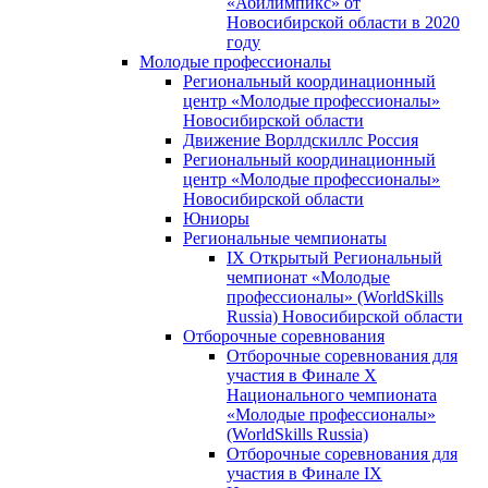
«Абилимпикс» от
Новосибирской области в 2020
году
Молодые профессионалы
Региональный координационный
центр «Молодые профессионалы»
Новосибирской области
Движение Ворлдскиллс Россия
Региональный координационный
центр «Молодые профессионалы»
Новосибирской области
Юниоры
Региональные чемпионаты
IX Открытый Региональный
чемпионат «Молодые
профессионалы» (WorldSkills
Russia) Новосибирской области
Отборочные соревнования
Отборочные соревнования для
участия в Финале X
Национального чемпионата
«Молодые профессионалы»
(WorldSkills Russia)
Отборочные соревнования для
участия в Финале IX