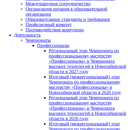
Международное сотрудничество
Организация питания в образовательной
организации
Образовательные стандарты и требования
Профсоюзный комитет
Противодействие коррупции
Деятельность
Чемпионаты
Профессионалы
Региональный этап Чемпионата по
профессиональному мастерству
«Профессионалы» и Чемпионата
высоких технологий в Новосибирской
области в 2027 году
Итоговый (межрегиональный) этап
Чемпионата по профессиональному
мастерству «Профессионалы» в
Новосибирской области в 2026 году
Региональный этап Чемпионата по
профессиональному мастерству
«Профессионалы» и Чемпионата
высоких технологий в Новосибирской
области в 2026 году
Итоговый (межрегиональный) этап
Чемпионата по профессиональному