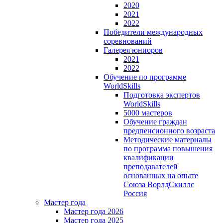
2020
2021
2022
Победители международных
соревнований
Галерея юниоров
2021
2022
Обучение по программе
WorldSkills
Подготовка экспертов
WorldSkills
5000 мастеров
Обучение граждан
предпенсионного возраста
Методические материалы
по программа повышения
квалификации
преподавателей
основанных на опыте
Союза ВорлдСкиллс
Россия
Мастер года
Мастер года 2026
Мастер года 2025