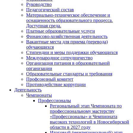
Руководство
Педагогический состав
Материально-техническое обеспечение и
оснащенность образовательного процесса.
Доступная среда.
Платные образовательные услуги
Финансово-хозяйственная деятельность
Вакантные места для приема (перевода)
обучающихся
Стипендии и меры поддержки обучающихся
Международное сотрудничество
Организация питания в образовательной
организации
Образовательные стандарты и требования
Профсоюзный комитет
Противодействие коррупции
Деятельность
Чемпионаты
Профессионалы
Региональный этап Чемпионата по
профессиональному мастерству
«Профессионалы» и Чемпионата
высоких технологий в Новосибирской
области в 2027 году
Итоговый (межрегиональный) этап