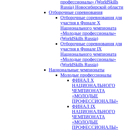
профессионалы» (WorldSkills
Russia) Новосибирской области
Отборочные соревнования
Отборочные соревнования для
участия в Финале X
Национального чемпионата
«Молодые профессионалы»
(WorldSkills Russia)
Отборочные соревнования для
участия в Финале IX
Национального чемпионата
«Молодые профессионалы»
(WorldSkills Russia)
Национальные чемпионаты
Молодые профессионалы
ФИНАЛ X
НАЦИОНАЛЬНОГО
ЧЕМПИОНАТА
«МОЛОДЫЕ
ПРОФЕССИОНАЛЫ»
ФИНАЛ IX
НАЦИОНАЛЬНОГО
ЧЕМПИОНАТА
«МОЛОДЫЕ
ПРОФЕССИОНАЛЫ»