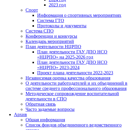
2023 год
Спорт
Информация о спортивных мероприятиях
Система ГТО
Протоколы и документы
Система СПО
Конференции и конкурсы
Календарь мероприятий
План деятельности НЦРПО
План деятельности ГАУ ДПО НСО
«НЦРПО» на 2025-2026 год
План деятельности ГАУ ДПО НСО
«НЦРПО» 2023-2024
Проект плана деятельности 2022-2023
Независимая оценка качества образования
О деятельности работодателей и их объединений в
системе среднего профессионального образования
Методическое сопровождение воспитательной
деятельности в СПО
Обратная связь
Часто задаемые вопросы
Архив
Общая информация
Список фондов объединенного ведомственного