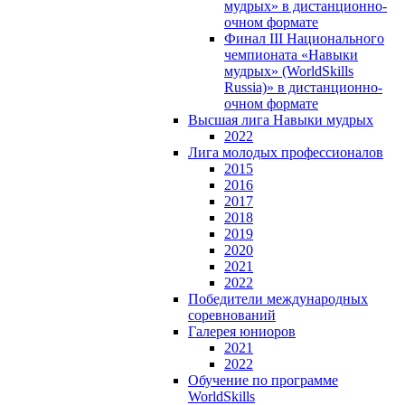
мудрых» в дистанционно-
очном формате
Финал III Национального
чемпионата «Навыки
мудрых» (WorldSkills
Russia)» в дистанционно-
очном формате
Высшая лига Навыки мудрых
2022
Лига молодых профессионалов
2015
2016
2017
2018
2019
2020
2021
2022
Победители международных
соревнований
Галерея юниоров
2021
2022
Обучение по программе
WorldSkills