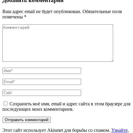
Добавить комментарий
Ваш адрес email не будет опубликован.
Обязательные поля
помечены
*
Комментарий
Имя
*
Email
*
Сайт
Сохранить моё имя, email и адрес сайта в этом браузере для
последующих моих комментариев.
Этот сайт использует Akismet для борьбы со спамом.
Узнайте,