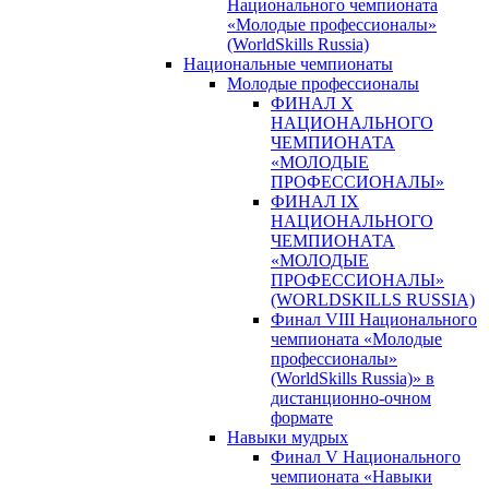
Национального чемпионата
«Молодые профессионалы»
(WorldSkills Russia)
Национальные чемпионаты
Молодые профессионалы
ФИНАЛ X
НАЦИОНАЛЬНОГО
ЧЕМПИОНАТА
«МОЛОДЫЕ
ПРОФЕССИОНАЛЫ»
ФИНАЛ IX
НАЦИОНАЛЬНОГО
ЧЕМПИОНАТА
«МОЛОДЫЕ
ПРОФЕССИОНАЛЫ»
(WORLDSKILLS RUSSIA)
Финал VIII Национального
чемпионата «Молодые
профессионалы»
(WorldSkills Russia)» в
дистанционно-очном
формате
Навыки мудрых
Финал V Национального
чемпионата «Навыки