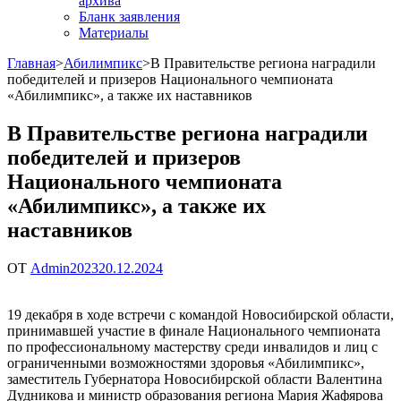
архива
Бланк заявления
Материалы
Главная
>
Абилимпикс
>
В Правительстве региона наградили
победителей и призеров Национального чемпионата
«Абилимпикс», а также их наставников
В Правительстве региона наградили
победителей и призеров
Национального чемпионата
«Абилимпикс», а также их
наставников
ОТ
Admin2023
20.12.2024
19 декабря в ходе встречи с командой Новосибирской области,
принимавшей участие в финале Национального чемпионата
по профессиональному мастерству среди инвалидов и лиц с
ограниченными возможностями здоровья «Абилимпикс»,
заместитель Губернатора Новосибирской области Валентина
Дудникова и министр образования региона Мария Жафярова