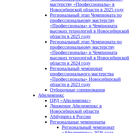
мастерству «Профессионалы» в
Новосибирской области в 2025 году
Региональный этап Чемпионата по
профессиональному мастерству
«Профессионалы» и Чемпионата
высоких технологий в Новосибирской
области в 2025 году
Региональный этап Чемпионата по
профессиональному мастерству
«Профессионалы» и Чемпионата
высоких технологий в Новосибирской
области в 2024 году
Региональный чемпионат
профессионального мастерства
«Профессионалы» Новосибирской
области в 2023 году
Отборочные соревнования
Абилимпикс
ЦРД «Абилимпикс»
Движение Абилимпикс в
Новосибирской области
Abilympics в России
Региональные чемпионаты
Региональный чемпионат
«Абилимпикс» 2026 года