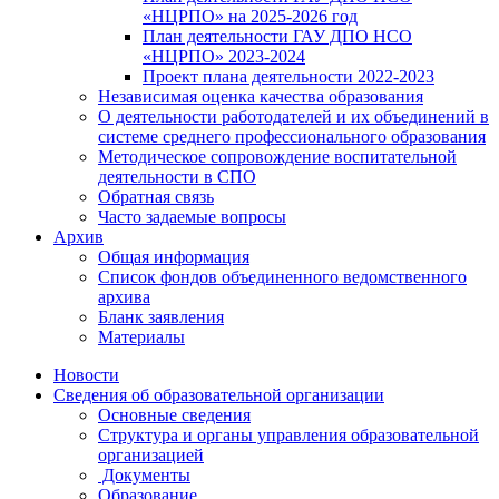
«НЦРПО» на 2025-2026 год
План деятельности ГАУ ДПО НСО
«НЦРПО» 2023-2024
Проект плана деятельности 2022-2023
Независимая оценка качества образования
О деятельности работодателей и их объединений в
системе среднего профессионального образования
Методическое сопровождение воспитательной
деятельности в СПО
Обратная связь
Часто задаемые вопросы
Архив
Общая информация
Список фондов объединенного ведомственного
архива
Бланк заявления
Материалы
Новости
Сведения об образовательной организации
Основные сведения
Структура и органы управления образовательной
организацией
Документы
Образование