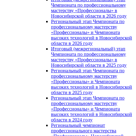
Чемпионата по профессиональному
мастерству «Профессионалы» в
Новосибирской области в 2026 году
Региональный этап Чемпионата по
профессиональному мастерству
«Профессионалы» и Чемпионата
высоких технологий в Новосибирской
области в 2026 году
Итоговый (межрегиональный) этап
Чемпионата по профессиональному
мастерству «Профессионалы» в
Новосибирской области в 2025 году
Региональный этап Чемпионата по
профессиональному мастерству
«Профессионалы» и Чемпионата
высоких технологий в Новосибирской
области в 2025 году
Региональный этап Чемпионата по
профессиональному мастерству
«Профессионалы» и Чемпионата
высоких технологий в Новосибирской
области в 2024 году
Региональный чемпионат
профессионального мастерства