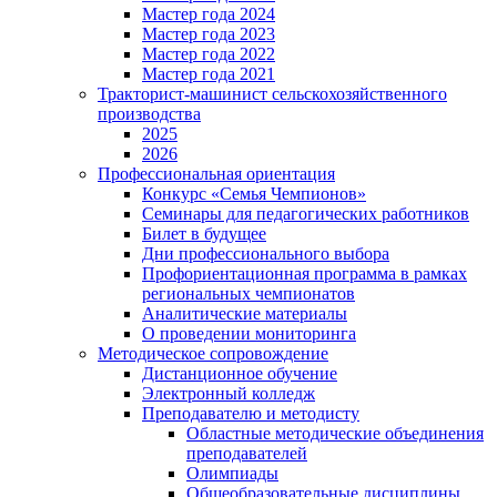
Мастер года 2024
Мастер года 2023
Мастер года 2022
Мастер года 2021
Тракторист-машинист сельскохозяйственного
производства
2025
2026
Профессиональная ориентация
Конкурс «Семья Чемпионов»
Семинары для педагогических работников
Билет в будущее
Дни профессионального выбора
Профориентационная программа в рамках
региональных чемпионатов
Аналитические материалы
О проведении мониторинга
Методическое сопровождение
Дистанционное обучение
Электронный колледж
Преподавателю и методисту
Областные методические объединения
преподавателей
Олимпиады
Общеобразовательные дисциплины