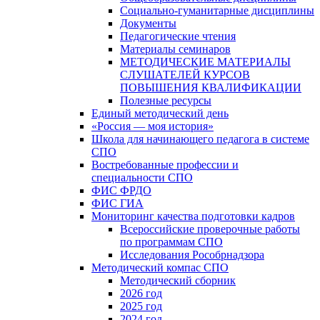
Социально-гуманитарные дисциплины
Документы
Педагогические чтения
Материалы семинаров
МЕТОДИЧЕСКИЕ МАТЕРИАЛЫ
СЛУШАТЕЛЕЙ КУРСОВ
ПОВЫШЕНИЯ КВАЛИФИКАЦИИ
Полезные ресурсы
Единый методический день
«Россия — моя история»
Школа для начинающего педагога в системе
СПО
Востребованные профессии и
специальности СПО
ФИС ФРДО
ФИС ГИА
Мониторинг качества подготовки кадров
Всероссийские проверочные работы
по программам СПО
Исследования Рособрнадзора
Методический компас СПО
Методический сборник
2026 год
2025 год
2024 год