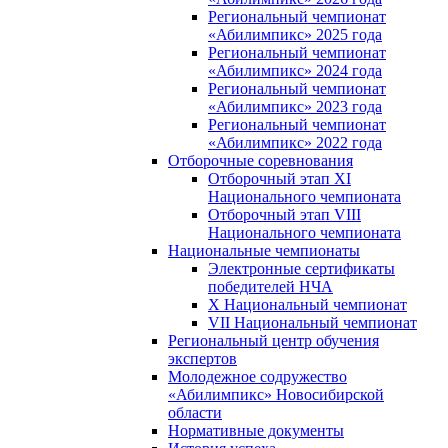
Региональный чемпионат
«Абилимпикс» 2025 года
Региональный чемпионат
«Абилимпикс» 2024 года
Региональный чемпионат
«Абилимпикс» 2023 года
Региональный чемпионат
«Абилимпикс» 2022 года
Отборочные соревнования
Отборочный этап XI
Национального чемпионата
Отборочный этап VIII
Национального чемпионата
Национальные чемпионаты
Электронные сертификаты
победителей НЧА
X Национальный чемпионат
VII Национальный чемпионат
Региональный центр обучения
экспертов
Молодежное содружество
«Абилимпикс» Новосибирской
области
Нормативные документы