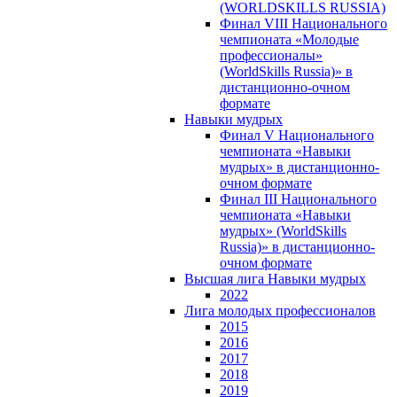
(WORLDSKILLS RUSSIA)
Финал VIII Национального
чемпионата «Молодые
профессионалы»
(WorldSkills Russia)» в
дистанционно-очном
формате
Навыки мудрых
Финал V Национального
чемпионата «Навыки
мудрых» в дистанционно-
очном формате
Финал III Национального
чемпионата «Навыки
мудрых» (WorldSkills
Russia)» в дистанционно-
очном формате
Высшая лига Навыки мудрых
2022
Лига молодых профессионалов
2015
2016
2017
2018
2019