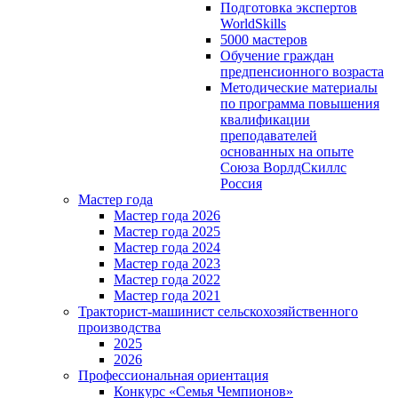
Подготовка экспертов
WorldSkills
5000 мастеров
Обучение граждан
предпенсионного возраста
Методические материалы
по программа повышения
квалификации
преподавателей
основанных на опыте
Союза ВорлдСкиллс
Россия
Мастер года
Мастер года 2026
Мастер года 2025
Мастер года 2024
Мастер года 2023
Мастер года 2022
Мастер года 2021
Тракторист-машинист сельскохозяйственного
производства
2025
2026
Профессиональная ориентация
Конкурс «Семья Чемпионов»