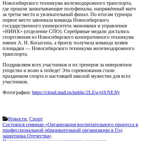
Новосибирского техникума железнодорожного транспорта,
где прошли захватывающие полуфиналы, напряжённый матч
за третье место и увлекательный финал. По итогам турнира
первое место завоевала команда Новосибирского
государственного университета экономики и управления
«НИНХ» (отделение СПО). Серебряные медали достались
спортсменам из Новосибирского кооперативного техникума
имени А. Н. Косыгина, а бронзу получила команда хозяев
площадки — Новосибирского техникума железнодорожного
транспорта.
Поздравляем всех участников и их тренеров за невероятное
упорство и волю к победе! Эти соревнования стали
праздником спорта и настоящей школой мужества для всех
участников.
Фотографии:
https://cloud.mail.ru/public/2LEw/rjJcNEJfy
Новости
,
Спорт
Навигация
Состоялся семинар «Организация воспитательного процесса в
профессиональной образовательной организации в Год
по
защитника Отечества»