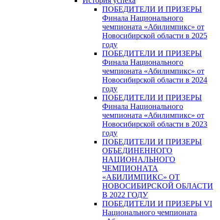
История успеха
ПОБЕДИТЕЛИ И ПРИЗЕРЫ
Финала Национального
чемпионата «Абилимпикс» от
Новосибирской области в 2025
году
ПОБЕДИТЕЛИ И ПРИЗЕРЫ
Финала Национального
чемпионата «Абилимпикс» от
Новосибирской области в 2024
году
ПОБЕДИТЕЛИ И ПРИЗЕРЫ
Финала Национального
чемпионата «Абилимпикс» от
Новосибирской области в 2023
году
ПОБЕДИТЕЛИ И ПРИЗЕРЫ
ОБЪЕДИНЕННОГО
НАЦИОНАЛЬНОГО
ЧЕМПИОНАТА
«АБИЛИМПИКС» ОТ
НОВОСИБИРСКОЙ ОБЛАСТИ
В 2022 ГОДУ
ПОБЕДИТЕЛИ И ПРИЗЕРЫ VI
Национального чемпионата