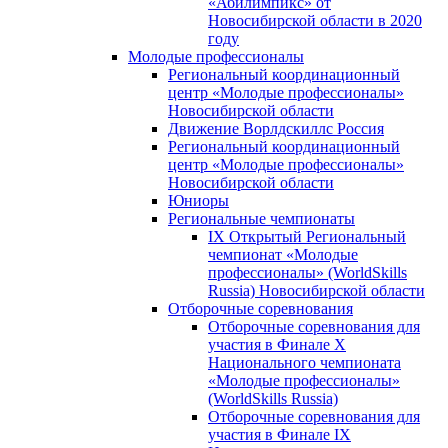
«Абилимпикс» от
Новосибирской области в 2020
году
Молодые профессионалы
Региональный координационный
центр «Молодые профессионалы»
Новосибирской области
Движение Ворлдскиллс Россия
Региональный координационный
центр «Молодые профессионалы»
Новосибирской области
Юниоры
Региональные чемпионаты
IX Открытый Региональный
чемпионат «Молодые
профессионалы» (WorldSkills
Russia) Новосибирской области
Отборочные соревнования
Отборочные соревнования для
участия в Финале X
Национального чемпионата
«Молодые профессионалы»
(WorldSkills Russia)
Отборочные соревнования для
участия в Финале IX