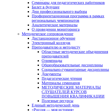
Семинары для педагогических работников
Билет в будущее
Дни профессионального выбора
Профориентационная программа в рамках
региональных чемпионатов
Аналитические материалы
О проведении мониторинга
Методическое сопровождение
Дистанционное обучение
Электронный колледж
Преподавателю и методисту
Областные методические объединения
преподавателей
Олимпиады
Общеобразовательные дисциплины
Социально-гуманитарные дисциплины
Документы
Педагогические чтения
Материалы семинаров
МЕТОДИЧЕСКИЕ МАТЕРИАЛЫ
СЛУШАТЕЛЕЙ КУРСОВ
ПОВЫШЕНИЯ КВАЛИФИКАЦИИ
Полезные ресурсы
Единый методический день
«Россия — моя история»