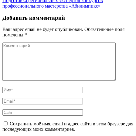
записям
Подготовка региональных экспертов конкурсов
профессионального мастерства «Абилимпикс»
Добавить комментарий
Ваш адрес email не будет опубликован.
Обязательные поля
помечены
*
Комментарий
Имя
*
Email
*
Сайт
Сохранить моё имя, email и адрес сайта в этом браузере для
последующих моих комментариев.