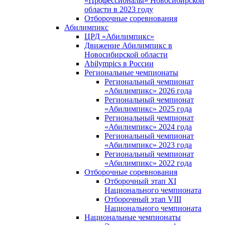
«Профессионалы» Новосибирской
области в 2023 году
Отборочные соревнования
Абилимпикс
ЦРД «Абилимпикс»
Движение Абилимпикс в
Новосибирской области
Abilympics в России
Региональные чемпионаты
Региональный чемпионат
«Абилимпикс» 2026 года
Региональный чемпионат
«Абилимпикс» 2025 года
Региональный чемпионат
«Абилимпикс» 2024 года
Региональный чемпионат
«Абилимпикс» 2023 года
Региональный чемпионат
«Абилимпикс» 2022 года
Отборочные соревнования
Отборочный этап XI
Национального чемпионата
Отборочный этап VIII
Национального чемпионата
Национальные чемпионаты