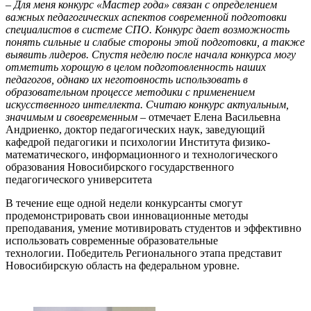
–
Для меня конкурс «Мастер года» связан с определением
важных педагогических аспектов современной подготовки
специалистов в системе СПО. Конкурс дает возможность
понять сильные и слабые стороны этой подготовки, а также
выявить лидеров. Спустя н
еделю после начала конкурса могу
отметить хорошую в целом подготовленность наших
педагогов, однако их неготовность использовать в
образовательном процессе методики с применением
искусственного интеллекта. Считаю конкурс актуальным,
значимым и своевременным
– отмечает Елена Васильевна
Андриенко, доктор педагогических наук, заведующий
кафедрой педагогики и психологии Института физико-
математического, информационного и технологического
образования Новосибирского государственного
педагогического университета
В течение еще одной недели конкурсанты смогут
продемонстрировать свои инновационные методы
преподавания, умение мотивировать студентов и эффективно
использовать современные образовательные
технологии. Победитель Регионального этапа представит
Новосибирскую область на федеральном уровне.