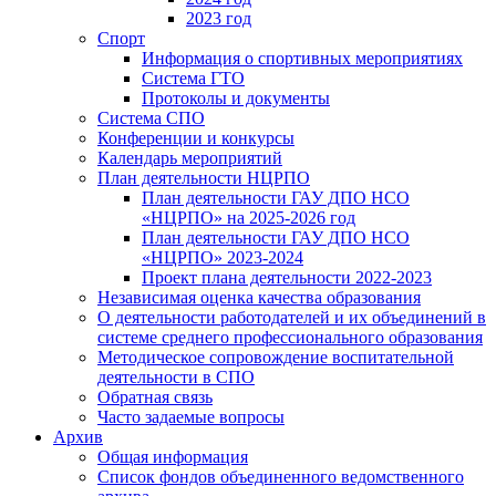
2023 год
Спорт
Информация о спортивных мероприятиях
Система ГТО
Протоколы и документы
Система СПО
Конференции и конкурсы
Календарь мероприятий
План деятельности НЦРПО
План деятельности ГАУ ДПО НСО
«НЦРПО» на 2025-2026 год
План деятельности ГАУ ДПО НСО
«НЦРПО» 2023-2024
Проект плана деятельности 2022-2023
Независимая оценка качества образования
О деятельности работодателей и их объединений в
системе среднего профессионального образования
Методическое сопровождение воспитательной
деятельности в СПО
Обратная связь
Часто задаемые вопросы
Архив
Общая информация
Список фондов объединенного ведомственного