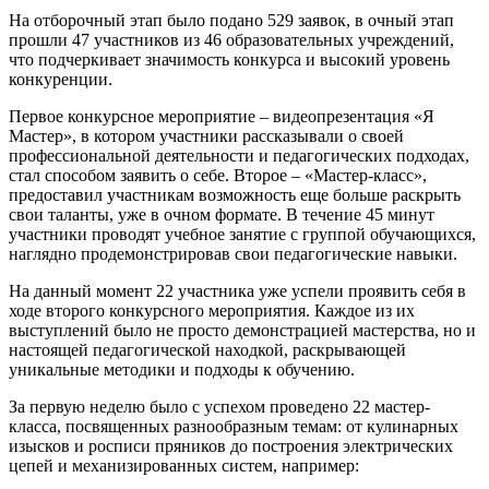
На отборочный этап было подано 529 заявок, в очный этап
прошли 47 участников из 46 образовательных учреждений,
что подчеркивает значимость конкурса и высокий уровень
конкуренции.
Первое конкурсное мероприятие – видеопрезентация «Я
Мастер», в котором участники рассказывали о своей
профессиональной деятельности и педагогических подходах,
стал способом заявить о себе. Второе – «Мастер-класс»,
предоставил участникам возможность еще больше раскрыть
свои таланты, уже в очном формате. В течение 45 минут
участники проводят учебное занятие с группой обучающихся,
наглядно продемонстрировав свои педагогические навыки.
На данный момент 22 участника уже успели проявить себя в
ходе второго конкурсного мероприятия. Каждое из их
выступлений было не просто демонстрацией мастерства, но и
настоящей педагогической находкой, раскрывающей
уникальные методики и подходы к обучению.
За первую неделю было с успехом проведено 22 мастер-
класса, посвященных разнообразным темам: от кулинарных
изысков и росписи пряников до построения электрических
цепей и механизированных систем, например: