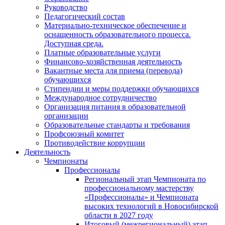
Руководство
Педагогический состав
Материально-техническое обеспечение и
оснащенность образовательного процесса.
Доступная среда.
Платные образовательные услуги
Финансово-хозяйственная деятельность
Вакантные места для приема (перевода)
обучающихся
Стипендии и меры поддержки обучающихся
Международное сотрудничество
Организация питания в образовательной
организации
Образовательные стандарты и требования
Профсоюзный комитет
Противодействие коррупции
Деятельность
Чемпионаты
Профессионалы
Региональный этап Чемпионата по
профессиональному мастерству
«Профессионалы» и Чемпионата
высоких технологий в Новосибирской
области в 2027 году
Итоговый (межрегиональный) этап