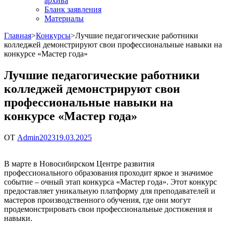
архива
Бланк заявления
Материалы
Главная
>
Конкурсы
>
Лучшие педагогические работники
колледжей демонстрируют свои профессиональные навыки на
конкурсе «Мастер года»
Лучшие педагогические работники
колледжей демонстрируют свои
профессиональные навыки на
конкурсе «Мастер года»
ОТ
Admin2023
19.03.2025
В марте в Новосибирском Центре развития
профессионального образования проходит яркое и значимое
событие – очный этап конкурса «Мастер года». Этот конкурс
предоставляет уникальную платформу для преподавателей и
мастеров производственного обучения, где они могут
продемонстрировать свои профессиональные достижения и
навыки.