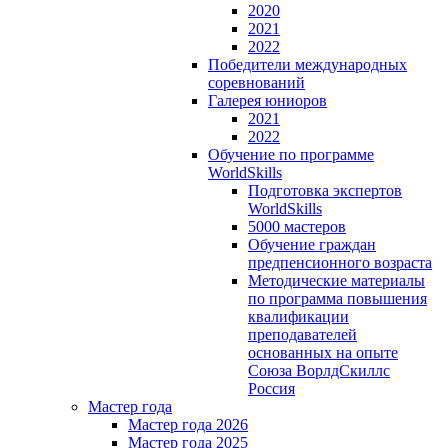
2020
2021
2022
Победители международных
соревнований
Галерея юниоров
2021
2022
Обучение по программе
WorldSkills
Подготовка экспертов
WorldSkills
5000 мастеров
Обучение граждан
предпенсионного возраста
Методические материалы
по программа повышения
квалификации
преподавателей
основанных на опыте
Союза ВорлдСкиллс
Россия
Мастер года
Мастер года 2026
Мастер года 2025