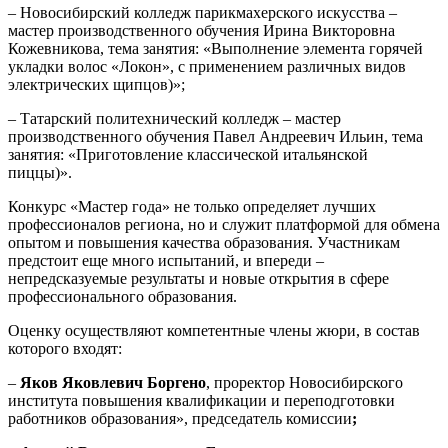
– Новосибирский колледж парикмахерского искусства –
мастер производственного обучения Ирина Викторовна
Кожевникова, тема занятия: «Выполнение элемента горячей
укладки волос «Локон», с применением различных видов
электрических щипцов)»;
– Татарский политехнический колледж – мастер
производственного обучения Павел Андреевич Ильин, тема
занятия: «Приготовление классической итальянской
пиццы)».
Конкурс «Мастер года» не только определяет лучших
профессионалов региона, но и служит платформой для обмена
опытом и повышения качества образования. Участникам
предстоит еще много испытаний, и впереди –
непредсказуемые результаты и новые открытия в сфере
профессионального образования.
Оценку осуществляют компетентные члены жюри, в состав
которого входят:
–
Яков Яковлевич Боргено
, проректор Новосибирского
института повышения квалификации и переподготовки
работников образования», председатель комиссии
;