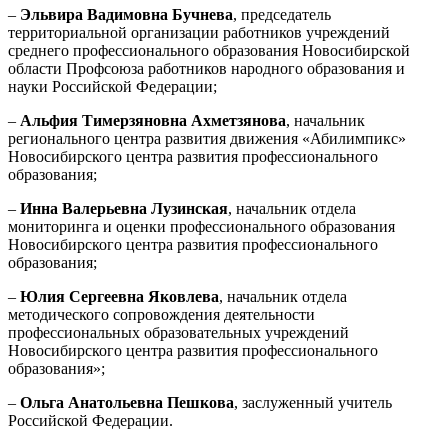
–
Эльвира Вадимовна Бучнева
, председатель
территориальной организации работников учреждений
среднего профессионального образования Новосибирской
области Профсоюза работников народного образования и
науки Российской Федерации;
–
Альфия Тимерзяновна Ахметзянова
, начальник
регионального центра развития движения «Абилимпикс»
Новосибирского центра развития профессионального
образования;
–
Инна Валерьевна Лузинская
, начальник отдела
мониторинга и оценки профессионального образования
Новосибирского центра развития профессионального
образования;
–
Юлия Сергеевна Яковлева
, начальник отдела
методического сопровождения деятельности
профессиональных образовательных учреждений
Новосибирского центра развития профессионального
образования»;
–
Ольга Анатольевна Пешкова
, заслуженный учитель
Российской Федерации.