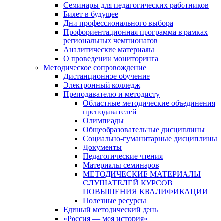
Семинары для педагогических работников
Билет в будущее
Дни профессионального выбора
Профориентационная программа в рамках
региональных чемпионатов
Аналитические материалы
О проведении мониторинга
Методическое сопровождение
Дистанционное обучение
Электронный колледж
Преподавателю и методисту
Областные методические объединения
преподавателей
Олимпиады
Общеобразовательные дисциплины
Социально-гуманитарные дисциплины
Документы
Педагогические чтения
Материалы семинаров
МЕТОДИЧЕСКИЕ МАТЕРИАЛЫ
СЛУШАТЕЛЕЙ КУРСОВ
ПОВЫШЕНИЯ КВАЛИФИКАЦИИ
Полезные ресурсы
Единый методический день
«Россия — моя история»