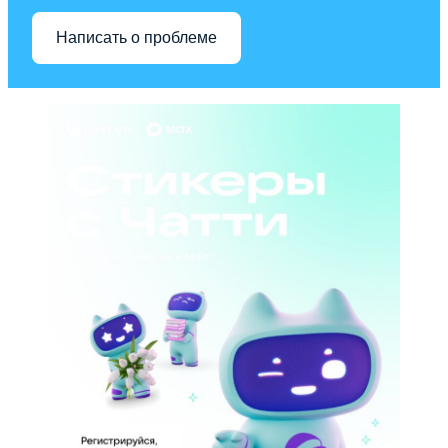
Написать о проблеме