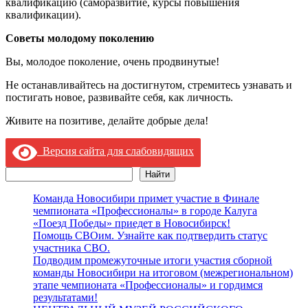
квалификацию (саморазвитие, курсы повышения
квалификации).
Советы молодому поколению
Вы, молодое поколение, очень продвинутые!
Не останавливайтесь на достигнутом, стремитесь узнавать и
постигать новое, развивайте себя, как личность.
Живите на позитиве, делайте добрые дела!
Версия сайта для слабовидящих
Поиск
Найти
Команда Новосибири примет участие в Финале
чемпионата «Профессионалы» в городе Калуга
«Поезд Победы» приедет в Новосибирск!
Помощь СВОим. Узнайте как подтвердить статус
участника СВО.
Подводим промежуточные итоги участия сборной
команды Новосибири на итоговом (межрегиональном)
этапе чемпионата «Профессионалы» и гордимся
результатами!