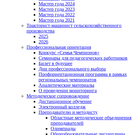
Мастер года 2024
Мастер года 2023
Мастер года 2022
Мастер года 2021
Тракторист-машинист сельскохозяйственного
производства
2025
2026
Профессиональная ориентация
Конкурс «Семья Чемпионов»
Семинары для педагогических работников
Билет в будущее
Дни профессионального выбора
Профориентационная программа в рамках
региональных чемпионатов
Аналитические материалы
О проведении мониторинга
Методическое сопровождение
Дистанционное обучение
Электронный колледж
Преподавателю и методисту
Областные методические объединения
преподавателей
Олимпиады
Общеобразовательные дисциплины