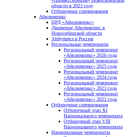
«Профессионалы» Новосибирской
области в 2023 году
Отборочные соревнования
Абилимпикс
ЦРД «Абилимпикс»
Движение Абилимпикс в
Новосибирской области
Abilympics в России
Региональные чемпионаты
Региональный чемпионат
«Абилимпикс» 2026 года
Региональный чемпионат
«Абилимпикс» 2025 года
Региональный чемпионат
«Абилимпикс» 2024 года
Региональный чемпионат
«Абилимпикс» 2023 года
Региональный чемпионат
«Абилимпикс» 2022 года
Отборочные соревнования
Отборочный этап XI
Национального чемпионата
Отборочный этап VIII
Национального чемпионата
Национальные чемпионаты