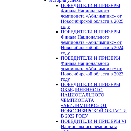
История успеха
ПОБЕДИТЕЛИ И ПРИЗЕРЫ
Финала Национального
чемпионата «Абилимпикс» от
Новосибирской области в 2025
году
ПОБЕДИТЕЛИ И ПРИЗЕРЫ
Финала Национального
чемпионата «Абилимпикс» от
Новосибирской области в 2024
году
ПОБЕДИТЕЛИ И ПРИЗЕРЫ
Финала Национального
чемпионата «Абилимпикс» от
Новосибирской области в 2023
году
ПОБЕДИТЕЛИ И ПРИЗЕРЫ
ОБЪЕДИНЕННОГО
НАЦИОНАЛЬНОГО
ЧЕМПИОНАТА
«АБИЛИМПИКС» ОТ
НОВОСИБИРСКОЙ ОБЛАСТИ
В 2022 ГОДУ
ПОБЕДИТЕЛИ И ПРИЗЕРЫ VI
Национального чемпионата