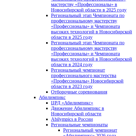
мастерству «Профессионалы» в
Новосибирской области в 2025 году
Региональный этап Чемпионата по
профессиональному мастерству
«Профессионалы» и Чемпионата
высоких технологий в Новосибирской
области в 2025 году
Региональный этап Чемпионата по
профессиональному мастерству
«Профессионалы» и Чемпионата
высоких технологий в Новосибирской
области в 2024 году
Региональный чемпионат
профессионального мастерства
«Профессионалы» Новосибирской
области в 2023 году
Отборочные соревнования
Абилимпикс
ЦРД «Абилимпикс»
Движение Абилимпикс в
Новосибирской области
Abilympics в России
Региональные чемпионаты
Региональный чемпионат
«Абилимпикс» 2026 года