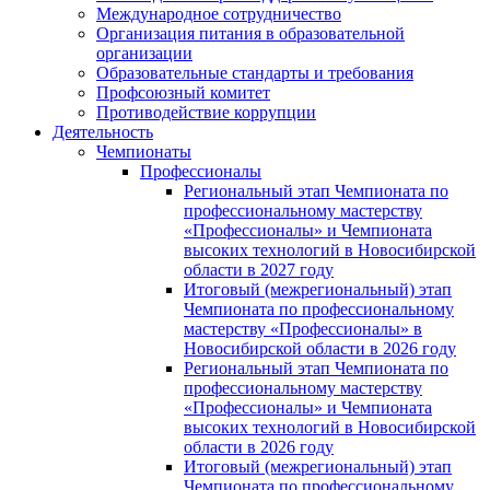
Международное сотрудничество
Организация питания в образовательной
организации
Образовательные стандарты и требования
Профсоюзный комитет
Противодействие коррупции
Деятельность
Чемпионаты
Профессионалы
Региональный этап Чемпионата по
профессиональному мастерству
«Профессионалы» и Чемпионата
высоких технологий в Новосибирской
области в 2027 году
Итоговый (межрегиональный) этап
Чемпионата по профессиональному
мастерству «Профессионалы» в
Новосибирской области в 2026 году
Региональный этап Чемпионата по
профессиональному мастерству
«Профессионалы» и Чемпионата
высоких технологий в Новосибирской
области в 2026 году
Итоговый (межрегиональный) этап
Чемпионата по профессиональному