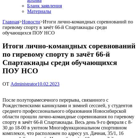
архива
Бланк заявления
Материалы
Главная
>
Новости
>
Итоги лично-командных соревнований по
гиревому спорту в зачёт 66-й Спартакиады среди
обучающихся ПОУ НСО
Итоги лично-командных соревнований
по гиревому спорту в зачёт 66-й
Спартакиады среди обучающихся
ПОУ НСО
ОТ
Administrator
10.02.2023
После полуторамесячного перерыва, связанного с
Рождественскими каникулами и зимней сессией, у студентов
среднего профессионального образования Новосибирской
области прошли лично-командные соревнования по гиревому
спорту в зачёт 66-й Спартакиады. Весь день 9-го февраля с 8-
30 до 18-00 в уютном Многофункциональном спортивном
комплексе, что расположен по адресу ул. Дачная, 35/1, 16