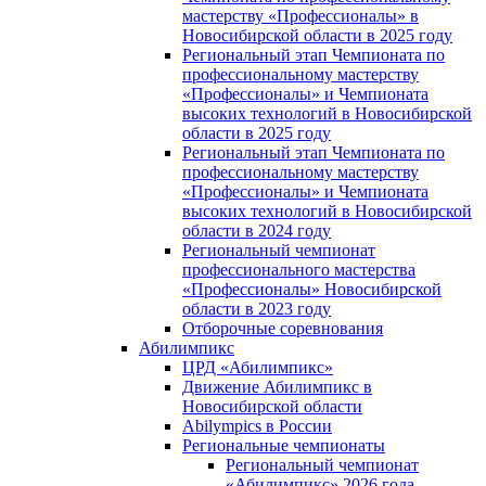
мастерству «Профессионалы» в
Новосибирской области в 2025 году
Региональный этап Чемпионата по
профессиональному мастерству
«Профессионалы» и Чемпионата
высоких технологий в Новосибирской
области в 2025 году
Региональный этап Чемпионата по
профессиональному мастерству
«Профессионалы» и Чемпионата
высоких технологий в Новосибирской
области в 2024 году
Региональный чемпионат
профессионального мастерства
«Профессионалы» Новосибирской
области в 2023 году
Отборочные соревнования
Абилимпикс
ЦРД «Абилимпикс»
Движение Абилимпикс в
Новосибирской области
Abilympics в России
Региональные чемпионаты
Региональный чемпионат
«Абилимпикс» 2026 года