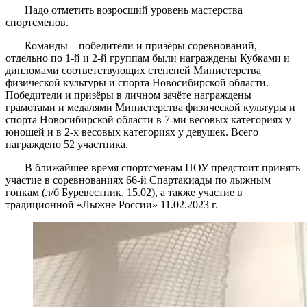
Надо отметить возросший уровень мастерства
спортсменов.
Команды – победители и призёры соревнований,
отдельно по 1-й и 2-й группам были награждены Кубками и
дипломами соответствующих степеней Министерства
физической культуры и спорта Новосибирской области.
Победители и призёры в личном зачёте награждены
грамотами и медалями Министерства физической культуры и
спорта Новосибирской области в 7-ми весовых категориях у
юношей и в 2-х весовых категориях у девушек. Всего
награждено 52 участника.
В ближайшее время спортсменам ПОУ предстоит принять
участие в соревнованиях 66-й Спартакиады по лыжным
гонкам (л/б Буревестник, 15.02), а также участие в
традиционной «Лыжне России» 11.02.2023 г.