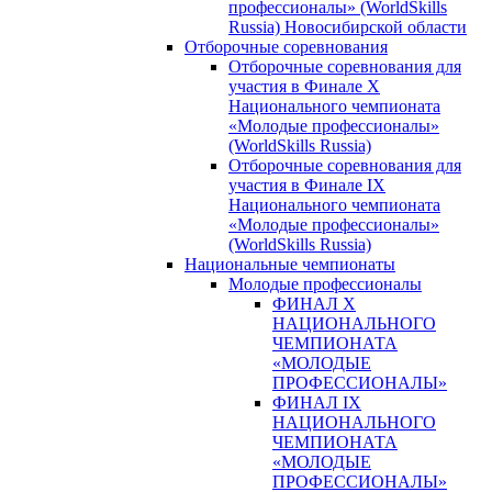
профессионалы» (WorldSkills
Russia) Новосибирской области
Отборочные соревнования
Отборочные соревнования для
участия в Финале X
Национального чемпионата
«Молодые профессионалы»
(WorldSkills Russia)
Отборочные соревнования для
участия в Финале IX
Национального чемпионата
«Молодые профессионалы»
(WorldSkills Russia)
Национальные чемпионаты
Молодые профессионалы
ФИНАЛ X
НАЦИОНАЛЬНОГО
ЧЕМПИОНАТА
«МОЛОДЫЕ
ПРОФЕССИОНАЛЫ»
ФИНАЛ IX
НАЦИОНАЛЬНОГО
ЧЕМПИОНАТА
«МОЛОДЫЕ
ПРОФЕССИОНАЛЫ»