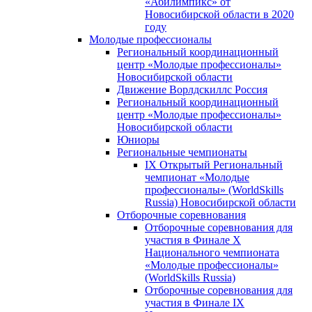
«Абилимпикс» от
Новосибирской области в 2020
году
Молодые профессионалы
Региональный координационный
центр «Молодые профессионалы»
Новосибирской области
Движение Ворлдскиллс Россия
Региональный координационный
центр «Молодые профессионалы»
Новосибирской области
Юниоры
Региональные чемпионаты
IX Открытый Региональный
чемпионат «Молодые
профессионалы» (WorldSkills
Russia) Новосибирской области
Отборочные соревнования
Отборочные соревнования для
участия в Финале X
Национального чемпионата
«Молодые профессионалы»
(WorldSkills Russia)
Отборочные соревнования для
участия в Финале IX