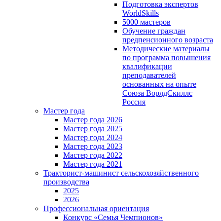
Подготовка экспертов
WorldSkills
5000 мастеров
Обучение граждан
предпенсионного возраста
Методические материалы
по программа повышения
квалификации
преподавателей
основанных на опыте
Союза ВорлдСкиллс
Россия
Мастер года
Мастер года 2026
Мастер года 2025
Мастер года 2024
Мастер года 2023
Мастер года 2022
Мастер года 2021
Тракторист-машинист сельскохозяйственного
производства
2025
2026
Профессиональная ориентация
Конкурс «Семья Чемпионов»