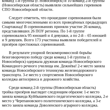
команд 1-й группы (г. Новосибирск) и 10 команд 2-й группы
(Новосибирская область) выявляли сильнейших гиревиков
СПО Новосибирской области.
Следует отметить, что прошедшие соревнования были
самыми многочисленными из всех проведённых предыдущих
Спартакиад! В соревнованиях приняли участие 26 команд,
представлявших 26 ПОУ региона. По 1-й группе
соревновались 95 юношей и 4 девушки, а по 2-й – 65 юношей
и 9 девушек. Всего 173 участника выявляли победителей и
призёров престижных соревнований.
В результате упорной бескомпромиссной борьбы
безоговорочную победу среди команд 1-й группы (г.
Новосибирск) одержала дружная команда Новосибирского
Командного речного училища им. Дежнёва! 2-е место заняла
команда Новосибирского техникума железнодорожного
транспорта. 3-е место у спортсменов Новосибирского
колледжа автосервиса и дорожного хозяйства.
Среди команд 2-й группы (Новосибирская область)
тройка призёров выглядит следующим образом: 1-е место
заняла команда Куйбышевского педагогического колледжа, 2-е
место у Черепановского политехнического колледжа, а 3-е
место заняла команда Доволенского аграрного колледжа.