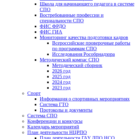
Школа для начинающего педагога в системе
СПО
Востребованные профессии и
специальности СПО
ФИС ФРДО
ФИС ГИА
Мониторинг качества подготовки кадров
Всероссийские проверочные работы
по программам СПО
Исследования Рособрнадзора
Методический компас СПО
Методический сборник
2026 год
2025 год
2024 год
2023 год
Спорт
Информация о спортивных мероприятиях
Система ГТО
Протоколы и документы
Система СПО
Конференции и конкурсы
Календарь мероприятий
План деятельности НЦРПО
План деятельности ГАУ ДПО НСО