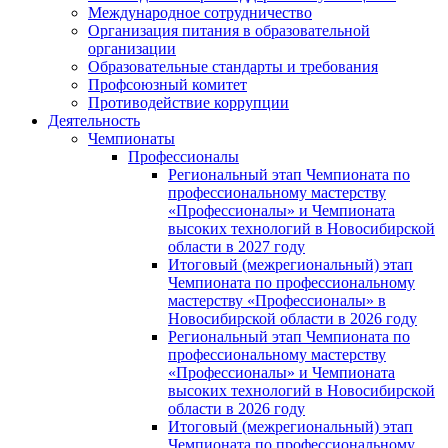
Международное сотрудничество
Организация питания в образовательной
организации
Образовательные стандарты и требования
Профсоюзный комитет
Противодействие коррупции
Деятельность
Чемпионаты
Профессионалы
Региональный этап Чемпионата по
профессиональному мастерству
«Профессионалы» и Чемпионата
высоких технологий в Новосибирской
области в 2027 году
Итоговый (межрегиональный) этап
Чемпионата по профессиональному
мастерству «Профессионалы» в
Новосибирской области в 2026 году
Региональный этап Чемпионата по
профессиональному мастерству
«Профессионалы» и Чемпионата
высоких технологий в Новосибирской
области в 2026 году
Итоговый (межрегиональный) этап
Чемпионата по профессиональному