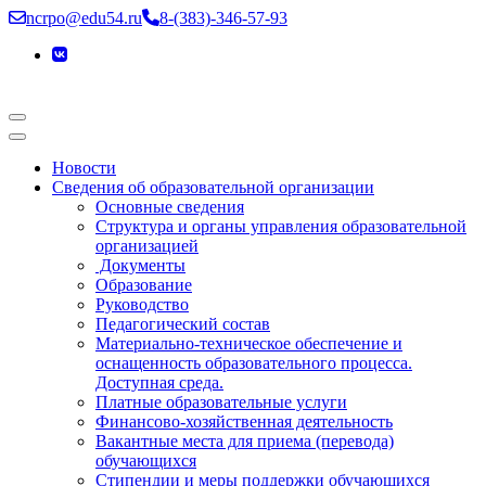
Перейти
ncrpo@edu54.ru
8-(383)-346-57-93
к
содержимому
(нажмите
Enter)
ГАУ ДПО НСО «НЦРПО»
Новости
Сведения об образовательной организации
Основные сведения
Структура и органы управления образовательной
организацией
Документы
Образование
Руководство
Педагогический состав
Материально-техническое обеспечение и
оснащенность образовательного процесса.
Доступная среда.
Платные образовательные услуги
Финансово-хозяйственная деятельность
Вакантные места для приема (перевода)
обучающихся
Стипендии и меры поддержки обучающихся