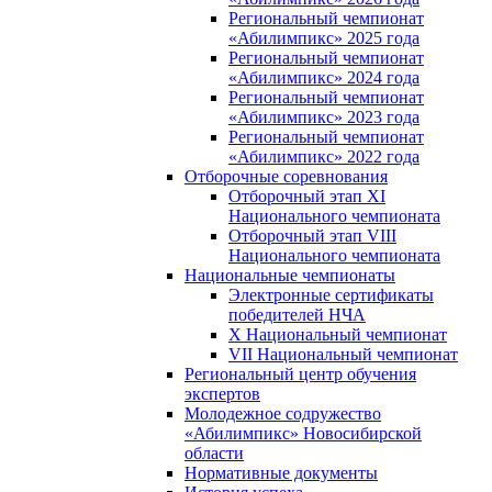
Региональный чемпионат
«Абилимпикс» 2025 года
Региональный чемпионат
«Абилимпикс» 2024 года
Региональный чемпионат
«Абилимпикс» 2023 года
Региональный чемпионат
«Абилимпикс» 2022 года
Отборочные соревнования
Отборочный этап XI
Национального чемпионата
Отборочный этап VIII
Национального чемпионата
Национальные чемпионаты
Электронные сертификаты
победителей НЧА
X Национальный чемпионат
VII Национальный чемпионат
Региональный центр обучения
экспертов
Молодежное содружество
«Абилимпикс» Новосибирской
области
Нормативные документы