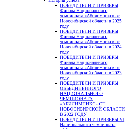
История успеха
ПОБЕДИТЕЛИ И ПРИЗЕРЫ
Финала Национального
чемпионата «Абилимпикс» от
Новосибирской области в 2025
году
ПОБЕДИТЕЛИ И ПРИЗЕРЫ
Финала Национального
чемпионата «Абилимпикс» от
Новосибирской области в 2024
году
ПОБЕДИТЕЛИ И ПРИЗЕРЫ
Финала Национального
чемпионата «Абилимпикс» от
Новосибирской области в 2023
году
ПОБЕДИТЕЛИ И ПРИЗЕРЫ
ОБЪЕДИНЕННОГО
НАЦИОНАЛЬНОГО
ЧЕМПИОНАТА
«АБИЛИМПИКС» ОТ
НОВОСИБИРСКОЙ ОБЛАСТИ
В 2022 ГОДУ
ПОБЕДИТЕЛИ И ПРИЗЕРЫ VI
Национального чемпионата