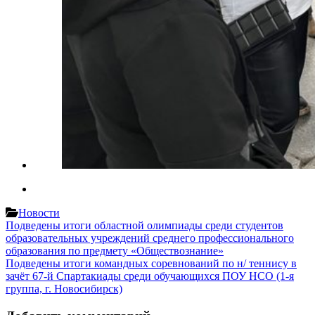
Новости
Навигация
Подведены итоги областной олимпиады среди студентов
образовательных учреждений среднего профессионального
по
образования по предмету «Обществознание»
записям
Подведены итоги командных соревнований по н/ теннису в
зачёт 67-й Спартакиады среди обучающихся ПОУ НСО (1-я
группа, г. Новосибирск)