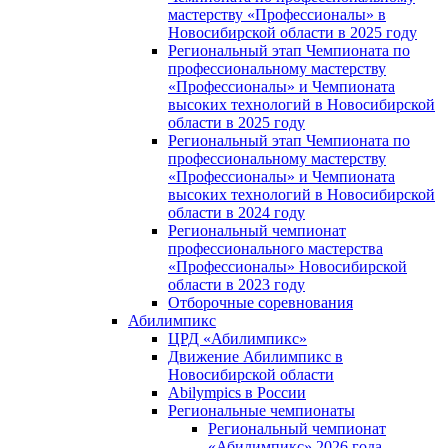
мастерству «Профессионалы» в
Новосибирской области в 2025 году
Региональный этап Чемпионата по
профессиональному мастерству
«Профессионалы» и Чемпионата
высоких технологий в Новосибирской
области в 2025 году
Региональный этап Чемпионата по
профессиональному мастерству
«Профессионалы» и Чемпионата
высоких технологий в Новосибирской
области в 2024 году
Региональный чемпионат
профессионального мастерства
«Профессионалы» Новосибирской
области в 2023 году
Отборочные соревнования
Абилимпикс
ЦРД «Абилимпикс»
Движение Абилимпикс в
Новосибирской области
Abilympics в России
Региональные чемпионаты
Региональный чемпионат
«Абилимпикс» 2026 года