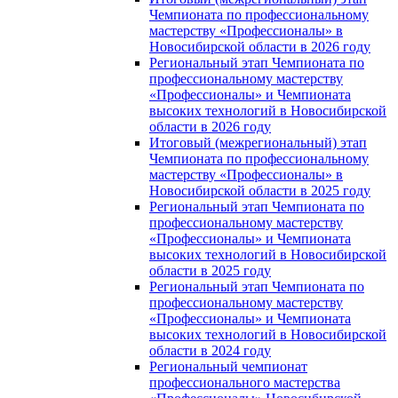
Чемпионата по профессиональному
мастерству «Профессионалы» в
Новосибирской области в 2026 году
Региональный этап Чемпионата по
профессиональному мастерству
«Профессионалы» и Чемпионата
высоких технологий в Новосибирской
области в 2026 году
Итоговый (межрегиональный) этап
Чемпионата по профессиональному
мастерству «Профессионалы» в
Новосибирской области в 2025 году
Региональный этап Чемпионата по
профессиональному мастерству
«Профессионалы» и Чемпионата
высоких технологий в Новосибирской
области в 2025 году
Региональный этап Чемпионата по
профессиональному мастерству
«Профессионалы» и Чемпионата
высоких технологий в Новосибирской
области в 2024 году
Региональный чемпионат
профессионального мастерства