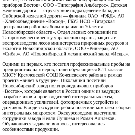
приборов Восток», ООО «Типография Альбатрос», Детская
железная дорога — структурное подразделение Западно-
Сибирской железной дороги — филиала ОАО «РЖД», АО
«Хлебообъединение «Восход», ГБУЗ НСО «Татарская
центральная районная больница имени 70-летия
Новосибирской области», Отдел лесных отношений по
Татарскому лесничеству управления охраны, защиты и
воспроизводства лесов министерства природных ресурсов и
экологии Новосибирской области, ООО «Ривьера», АО
«Сибар», АО «Новосибирский механический завод «Искра».
Одними из первых, кто посетил профессиональные пробы на
предприятиях партнеров, стали обучающиеся 8-11 классов
МКОУ Кремлевской СОШ Коченевского района в рамках
проекта «Билет в будущее». Школьники посетили
Новосибирский завод полупроводниковых приборов
«Восток», который является в России одним из ведущих
разработчиков и производителей интегральных схем,
операционных усилителей, фотоприемных устройств и
датчиков. В ходе экскурсии ребята посетили комплекс сборки
интегральных микросхем. Экскурсоводами выступили
сотрудники завода Нелли Лучшева и Роман Алилеков.
Обучающиеся задавали вопросы, интересовались
особенностями продукции.