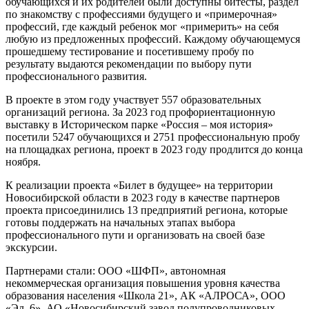
обучающихся и их родителей были доступны битесты, раздел
по знакомству с профессиями будущего и «примерочная»
профессий, где каждый ребенок мог «примерить» на себя
любую из предложенных профессий. Каждому обучающемуся
прошедшему тестирование и посетившему пробу по
результату выдаются рекомендации по выбору пути
профессионального развития.
В проекте в этом году участвует 557 образовательных
организаций региона. За 2023 год профориентационную
выставку в Историческом парке «Россия – моя история»
посетили 5247 обучающихся и 2751 профессиональную пробу
на площадках региона, проект в 2023 году продлится до конца
ноября.
К реализации проекта «Билет в будущее» на территории
Новосибирской области в 2023 году в качестве партнеров
проекта присоединились 13 предприятий региона, которые
готовы поддержать на начальных этапах выбора
профессионального пути и организовать на своей базе
экскурсии.
Партнерами стали: ООО «ШФП», автономная
некоммерческая организация повышения уровня качества
образования населения «Школа 21», АК «АЛРОСА», ООО
«Эл–6», АО «Новосибирский завод полупроводниковых