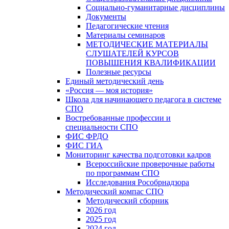
Социально-гуманитарные дисциплины
Документы
Педагогические чтения
Материалы семинаров
МЕТОДИЧЕСКИЕ МАТЕРИАЛЫ
СЛУШАТЕЛЕЙ КУРСОВ
ПОВЫШЕНИЯ КВАЛИФИКАЦИИ
Полезные ресурсы
Единый методический день
«Россия — моя история»
Школа для начинающего педагога в системе
СПО
Востребованные профессии и
специальности СПО
ФИС ФРДО
ФИС ГИА
Мониторинг качества подготовки кадров
Всероссийские проверочные работы
по программам СПО
Исследования Рособрнадзора
Методический компас СПО
Методический сборник
2026 год
2025 год
2024 год