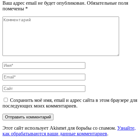
Ваш адрес email не будет опубликован.
Обязательные поля
помечены
*
Комментарий
Имя
*
Email
*
Сайт
Сохранить моё имя, email и адрес сайта в этом браузере для
последующих моих комментариев.
Этот сайт использует Akismet для борьбы со спамом.
Узнайте,
как обрабатываются ваши данные комментариев
.