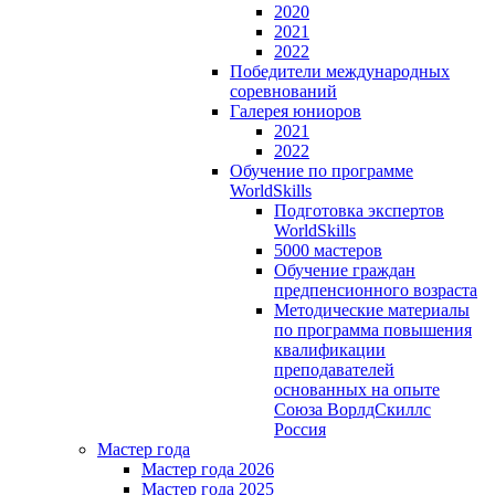
2020
2021
2022
Победители международных
соревнований
Галерея юниоров
2021
2022
Обучение по программе
WorldSkills
Подготовка экспертов
WorldSkills
5000 мастеров
Обучение граждан
предпенсионного возраста
Методические материалы
по программа повышения
квалификации
преподавателей
основанных на опыте
Союза ВорлдСкиллс
Россия
Мастер года
Мастер года 2026
Мастер года 2025