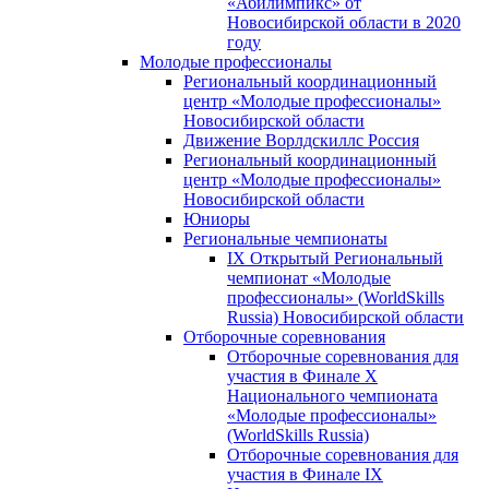
«Абилимпикс» от
Новосибирской области в 2020
году
Молодые профессионалы
Региональный координационный
центр «Молодые профессионалы»
Новосибирской области
Движение Ворлдскиллс Россия
Региональный координационный
центр «Молодые профессионалы»
Новосибирской области
Юниоры
Региональные чемпионаты
IX Открытый Региональный
чемпионат «Молодые
профессионалы» (WorldSkills
Russia) Новосибирской области
Отборочные соревнования
Отборочные соревнования для
участия в Финале X
Национального чемпионата
«Молодые профессионалы»
(WorldSkills Russia)
Отборочные соревнования для
участия в Финале IX