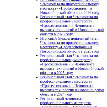
Чемпионата по профессиональному
мастерству «Профессионалы» в
Новосибирской области в 2026 году
Региональный этап Чемпионата по
профессиональному мастерству
«Профессионалы» и Чемпионата
высоких технологий в Новосибирской
области в 2026 году
Итоговый (межрегиональный) этап
Чемпионата по профессиональному
мастерству «Профессионалы» в
Новосибирской области в 2025 году
Региональный этап Чемпионата по
профессиональному мастерству
«Профессионалы» и Чемпионата
высоких технологий в Новосибирской
области в 2025 году
Региональный этап Чемпионата по
профессиональному мастерству
«Профессионалы» и Чемпионата
высоких технологий в Новосибирской
области в 2024 году
Региональный чемпионат
профессионального мастерства