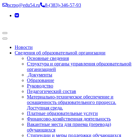
Перейти
ncrpo@edu54.ru
8-(383)-346-57-93
к
содержимому
(нажмите
Enter)
ГАУ ДПО НСО «НЦРПО»
Новости
Сведения об образовательной организации
Основные сведения
Структура и органы управления образовательной
организацией
Документы
Образование
Руководство
Педагогический состав
Материально-техническое обеспечение и
оснащенность образовательного процесса.
Доступная среда.
Платные образовательные услуги
Финансово-хозяйственная деятельность
Вакантные места для приема (перевода)
обучающихся
Стипендии и меры поддержки обучающихся