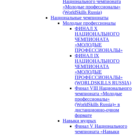
Национального чемпионата
«Молодые профессионалы»
(WorldSkills Russia)
Национальные чемпионаты
Молодые профессионалы
ФИНАЛ X
НАЦИОНАЛЬНОГО
ЧЕМПИОНАТА
«МОЛОДЫЕ
ПРОФЕССИОНАЛЫ»
ФИНАЛ IX
НАЦИОНАЛЬНОГО
ЧЕМПИОНАТА
«МОЛОДЫЕ
ПРОФЕССИОНАЛЫ»
(WORLDSKILLS RUSSIA)
Финал VIII Национального
чемпионата «Молодые
профессионалы»
(WorldSkills Russia)» в
дистанционно-очном
формате
Навыки мудрых
Финал V Национального
чемпионата «Навыки