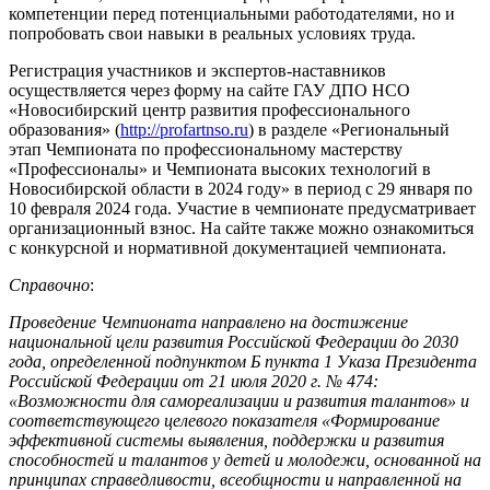
компетенции перед потенциальными работодателями, но и
попробовать свои навыки в реальных условиях труда.
Регистрация участников и экспертов-наставников
осуществляется через форму на сайте ГАУ ДПО НСО
«Новосибирский центр развития профессионального
образования» (
http://profartnso.ru
) в разделе «Региональный
этап Чемпионата по профессиональному мастерству
«Профессионалы» и Чемпионата высоких технологий в
Новосибирской области в 2024 году» в период с 29 января по
10 февраля 2024 года. Участие в чемпионате предусматривает
организационный взнос. На сайте также можно ознакомиться
с конкурсной и нормативной документацией чемпионата.
Справочно
:
Проведение Чемпионата направлено на достижение
национальной цели развития Российской Федерации до 2030
года, определенной подпунктом Б пункта 1 Указа Президента
Российской Федерации от 21 июля 2020 г. № 474:
«Возможности для самореализации и развития талантов» и
соответствующего целевого показателя «Формирование
эффективной системы выявления, поддержки и развития
способностей и талантов у детей и молодежи, основанной на
принципах справедливости, всеобщности и направленной на