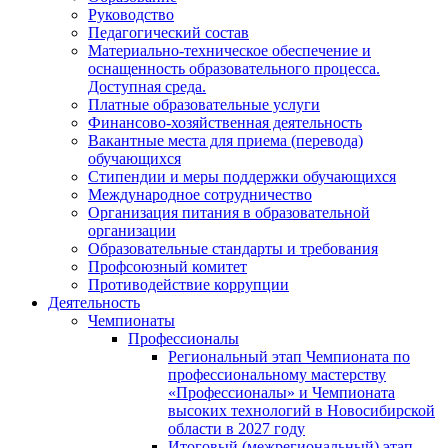
Руководство
Педагогический состав
Материально-техническое обеспечение и
оснащенность образовательного процесса.
Доступная среда.
Платные образовательные услуги
Финансово-хозяйственная деятельность
Вакантные места для приема (перевода)
обучающихся
Стипендии и меры поддержки обучающихся
Международное сотрудничество
Организация питания в образовательной
организации
Образовательные стандарты и требования
Профсоюзный комитет
Противодействие коррупции
Деятельность
Чемпионаты
Профессионалы
Региональный этап Чемпионата по
профессиональному мастерству
«Профессионалы» и Чемпионата
высоких технологий в Новосибирской
области в 2027 году
Итоговый (межрегиональный) этап