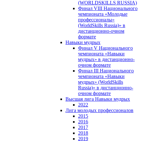
(WORLDSKILLS RUSSIA)
Финал VIII Национального
чемпионата «Молодые
профессионалы»
(WorldSkills Russia)» в
дистанционно-очном
формате
Навыки мудрых
Финал V Национального
чемпионата «Навыки
мудрых» в дистанционно-
очном формате
Финал III Национального
чемпионата «Навыки
мудрых» (WorldSkills
Russia)» в дистанционно-
очном формате
Высшая лига Навыки мудрых
2022
Лига молодых профессионалов
2015
2016
2017
2018
2019