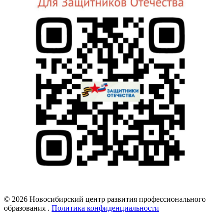
© 2026 Новосибирский центр развития профессионального
образования
.
Политика конфиденциальности