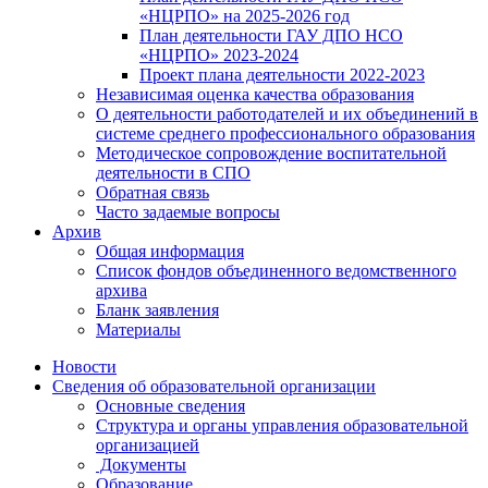
«НЦРПО» на 2025-2026 год
План деятельности ГАУ ДПО НСО
«НЦРПО» 2023-2024
Проект плана деятельности 2022-2023
Независимая оценка качества образования
О деятельности работодателей и их объединений в
системе среднего профессионального образования
Методическое сопровождение воспитательной
деятельности в СПО
Обратная связь
Часто задаемые вопросы
Архив
Общая информация
Список фондов объединенного ведомственного
архива
Бланк заявления
Материалы
Новости
Сведения об образовательной организации
Основные сведения
Структура и органы управления образовательной
организацией
Документы
Образование