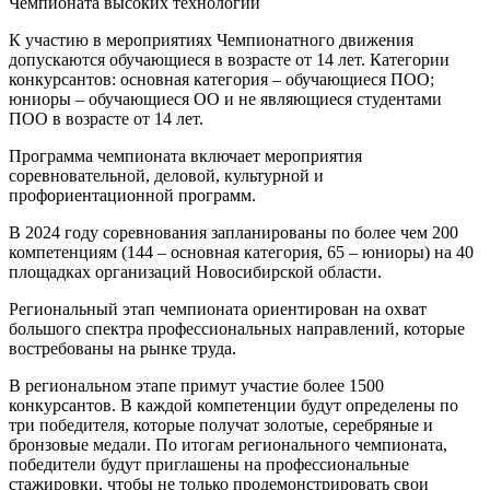
Чемпионата высоких технологий
К участию в мероприятиях Чемпионатного движения
допускаются обучающиеся в возрасте от 14 лет. Категории
конкурсантов: основная категория – обучающиеся ПОО;
юниоры – обучающиеся ОО и не являющиеся студентами
ПОО в возрасте от 14 лет.
Программа чемпионата включает мероприятия
соревновательной, деловой, культурной и
профориентационной программ.
В 2024 году соревнования запланированы по более чем 200
компетенциям (144 – основная категория, 65 – юниоры) на 40
площадках организаций Новосибирской области.
Региональный этап чемпионата ориентирован на охват
большого спектра профессиональных направлений, которые
востребованы на рынке труда.
В региональном этапе примут участие более 1500
конкурсантов. В каждой компетенции будут определены по
три победителя, которые получат золотые, серебряные и
бронзовые медали. По итогам регионального чемпионата,
победители будут приглашены на профессиональные
стажировки, чтобы не только продемонстрировать свои