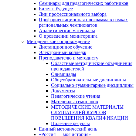
Семинары для педагогических работников
Билет в будущее
Дни профессионального выбора
Профориентационная программа в рамках
региональных чемпионатов
Аналитические материалы
О проведении мониторинга
Методическое сопровождение
Дистанционное обучение
Электронный колледж
Преподавателю и методисту
Областные методические объединения
преподавателей
Олимпиады
Общеобразовательные дисциплины
Социально-гуманитарные дисциплины
Документы
Педагогические чтения
Материалы семинаров
МЕТОДИЧЕСКИЕ МАТЕРИАЛЫ
СЛУШАТЕЛЕЙ КУРСОВ
ПОВЫШЕНИЯ КВАЛИФИКАЦИИ
Полезные ресурсы
Единый методический день
«Россия — моя история»