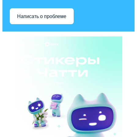
Написать о проблеме