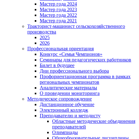
Мастер года 2024
Мастер года 2023
Мастер года 2022
Мастер года 2021
Тракторист-машинист сельскохозяйственного
производства
2025
2026
Профессиональная ориентация
Конкурс «Семья Чемпионов»
Семинары для педагогических работников
Билет в будущее
Дни профессионального выбора
Профориентационная программа в рамках
региональных чемпионатов
Аналитические материалы
О проведении мониторинга
Методическое сопровождение
Дистанционное обучение
Электронный колледж
Преподавателю и методисту
Областные методические объединения
преподавателей
Олимпиады
Общеобразовательные дисциплины