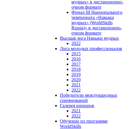
мудрых» в дистанционно-
очном формате
Финал III Национального
чемпионата «Навыки
мудрых» (WorldSkills
Russia)» в дистанционно-
очном формате
Высшая лига Навыки мудрых
2022
Лига молодых профессионалов
2015
2016
2017
2018
2019
2020
2021
2022
Победители международных
соревнований
Галерея юниоров
2021
2022
Обучение по программе
WorldSkills