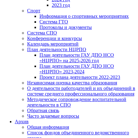
2023 год
Спорт
Информация о спортивных мероприятиях
Система ГТО
Протоколы и документы
Система СПО
Конференции и конкурсы
Календарь мероприятий
План деятельности НЦРПО
План деятельности ГАУ ДПО НСО
«НЦРПО» на 2025-2026 год
План деятельности ГАУ ДПО НСО
«НЦРПО» 2023-2024
Проект плана деятельности 2022-2023
Независимая оценка качества образования
О деятельности работодателей и их объединений в
системе среднего профессионального образования
Методическое сопровождение воспитательной
деятельности в СПО
Обратная связь
Часто задаемые вопросы
Архив
Общая информация
Список фондов объединенного ведомственного