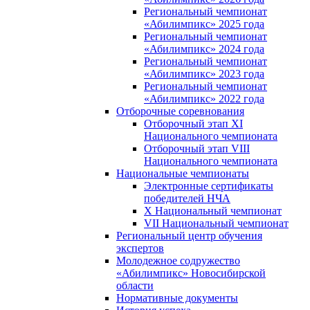
Региональный чемпионат
«Абилимпикс» 2025 года
Региональный чемпионат
«Абилимпикс» 2024 года
Региональный чемпионат
«Абилимпикс» 2023 года
Региональный чемпионат
«Абилимпикс» 2022 года
Отборочные соревнования
Отборочный этап XI
Национального чемпионата
Отборочный этап VIII
Национального чемпионата
Национальные чемпионаты
Электронные сертификаты
победителей НЧА
X Национальный чемпионат
VII Национальный чемпионат
Региональный центр обучения
экспертов
Молодежное содружество
«Абилимпикс» Новосибирской
области
Нормативные документы