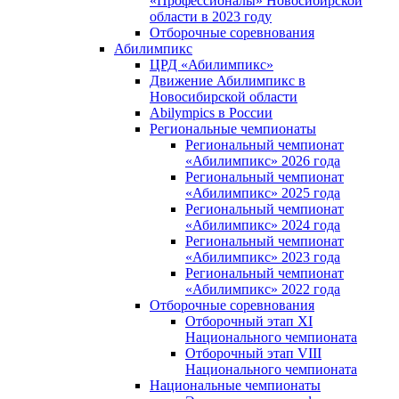
«Профессионалы» Новосибирской
области в 2023 году
Отборочные соревнования
Абилимпикс
ЦРД «Абилимпикс»
Движение Абилимпикс в
Новосибирской области
Abilympics в России
Региональные чемпионаты
Региональный чемпионат
«Абилимпикс» 2026 года
Региональный чемпионат
«Абилимпикс» 2025 года
Региональный чемпионат
«Абилимпикс» 2024 года
Региональный чемпионат
«Абилимпикс» 2023 года
Региональный чемпионат
«Абилимпикс» 2022 года
Отборочные соревнования
Отборочный этап XI
Национального чемпионата
Отборочный этап VIII
Национального чемпионата
Национальные чемпионаты