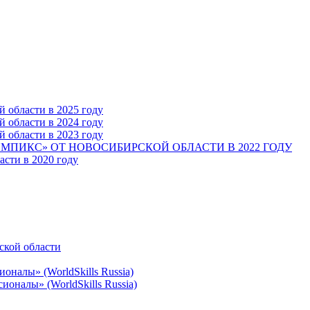
области в 2025 году
области в 2024 году
области в 2023 году
ПИКС» ОТ НОВОСИБИРСКОЙ ОБЛАСТИ В 2022 ГОДУ
ти в 2020 году
ской области
налы» (WorldSkills Russia)
оналы» (WorldSkills Russia)