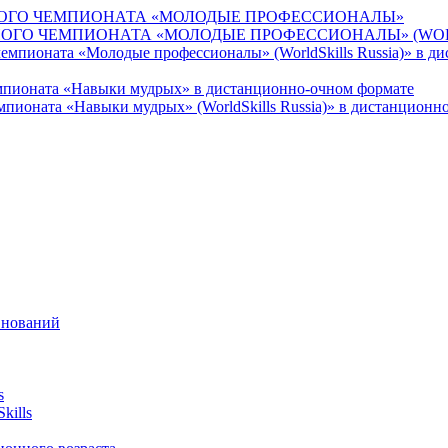
ОГО ЧЕМПИОНАТА «МОЛОДЫЕ ПРОФЕССИОНАЛЫ»
ОГО ЧЕМПИОНАТА «МОЛОДЫЕ ПРОФЕССИОНАЛЫ» (WORL
емпионата «Молодые профессионалы» (WorldSkills Russia)» в д
пионата «Навыки мудрых» в дистанционно-очном формате
мпионата «Навыки мудрых» (WorldSkills Russia)» в дистанционн
внований
s
kills