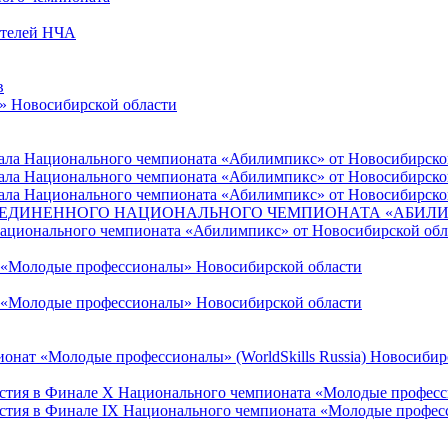
ителей НЧА
в
» Новосибирской области
ационального чемпионата «Абилимпикс» от Новосибирской 
ационального чемпионата «Абилимпикс» от Новосибирской 
ационального чемпионата «Абилимпикс» от Новосибирской 
ЪЕДИНЕННОГО НАЦИОНАЛЬНОГО ЧЕМПИОНАТА «АБИЛИМ
нального чемпионата «Абилимпикс» от Новосибирской облас
 «Молодые профессионалы» Новосибирской области
 «Молодые профессионалы» Новосибирской области
нат «Молодые профессионалы» (WorldSkills Russia) Новосибир
стия в Финале X Национального чемпионата «Молодые профессио
стия в Финале IX Национального чемпионата «Молодые професси