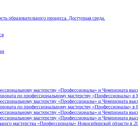
ть образовательного процесса. Доступная среда.
ся
ии
ессиональному мастерству «Профессионалы» и Чемпионата высо
ионата по профессиональному мастерству «Профессионалы» в Н
ессиональному мастерству «Профессионалы» и Чемпионата высо
ионата по профессиональному мастерству «Профессионалы» в Н
ессиональному мастерству «Профессионалы» и Чемпионата высо
ессиональному мастерству «Профессионалы» и Чемпионата высо
ного мастерства «Профессионалы» Новосибирской области в 20