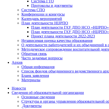
Система ГТО
Протоколы и документы
Система СПО
Конференции и конкурсы
Календарь мероприятий
План деятельности НЦРПО
План деятельности ГАУ ДПО НСО «НЦРПО» н
План деятельности ГАУ ДПО НСО «НЦРПО» 
Проект плана деятельности 2022-2023
Независимая оценка качества образования
О деятельности работодателей и их объединений в 
Методическое сопровождение воспитательной деят
Обратная связь
Часто задаемые вопросы
Архив
Общая информация
Список фондов объединенного ведомственного арх
Бланк заявления
Материалы
Новости
Сведения об образовательной организации
Основные сведения
Структура и органы управления образовательной о
Документы