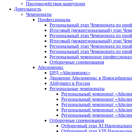
Противодействие коррупции
Деятельность
Чемпионаты
Профессионалы
Региональный этап Чемпионата по проф
Итоговый (межрегиональный) этап Чемп
Региональный этап Чемпионата по проф
Итоговый (межрегиональный) этап Чемп
Региональный этап Чемпионата по проф
Региональный этап Чемпионата по проф
Региональный чемпионат профессиональ
Отборочные соревнования
Абилимпикс
ЦРД «Абилимпикс»
Движение Абилимпикс в Новосибирско
Abilympics в России
Региональные чемпионаты
Региональный чемпионат «Абилим
Региональный чемпионат «Абилим
Региональный чемпионат «Абилим
Региональный чемпионат «Абилим
Региональный чемпионат «Абилим
Отборочные соревнования
Отборочный этап XI Национально
Отборочный этап VIII Националь