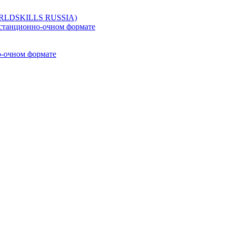
DSKILLS RUSSIA)
истанционно-очном формате
о-очном формате