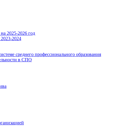
а 2025-2026 год
2023-2024
системе среднего профессионального образования
ельности в СПО
ива
рганизацией