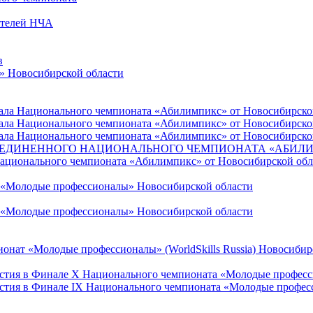
ителей НЧА
в
» Новосибирской области
ационального чемпионата «Абилимпикс» от Новосибирской 
ационального чемпионата «Абилимпикс» от Новосибирской 
ационального чемпионата «Абилимпикс» от Новосибирской 
ЪЕДИНЕННОГО НАЦИОНАЛЬНОГО ЧЕМПИОНАТА «АБИЛИМ
нального чемпионата «Абилимпикс» от Новосибирской облас
 «Молодые профессионалы» Новосибирской области
 «Молодые профессионалы» Новосибирской области
нат «Молодые профессионалы» (WorldSkills Russia) Новосибир
стия в Финале X Национального чемпионата «Молодые профессио
стия в Финале IX Национального чемпионата «Молодые професси