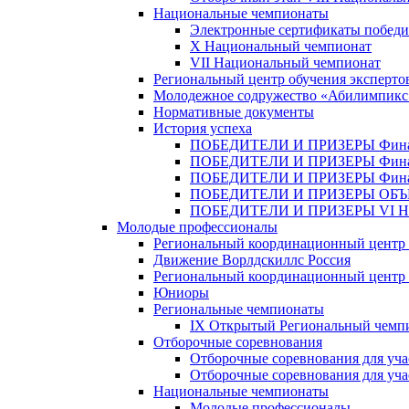
Национальные чемпионаты
Электронные сертификаты побед
X Национальный чемпионат
VII Национальный чемпионат
Региональный центр обучения эксперто
Молодежное содружество «Абилимпикс
Нормативные документы
История успеха
ПОБЕДИТЕЛИ И ПРИЗЕРЫ Финала Н
ПОБЕДИТЕЛИ И ПРИЗЕРЫ Финала Н
ПОБЕДИТЕЛИ И ПРИЗЕРЫ Финала Н
ПОБЕДИТЕЛИ И ПРИЗЕРЫ ОБ
ПОБЕДИТЕЛИ И ПРИЗЕРЫ VI Нацио
Молодые профессионалы
Региональный координационный центр
Движение Ворлдскиллс Россия
Региональный координационный центр
Юниоры
Региональные чемпионаты
IX Открытый Региональный чемпио
Отборочные соревнования
Отборочные соревнования для уча
Отборочные соревнования для уча
Национальные чемпионаты
Молодые профессионалы