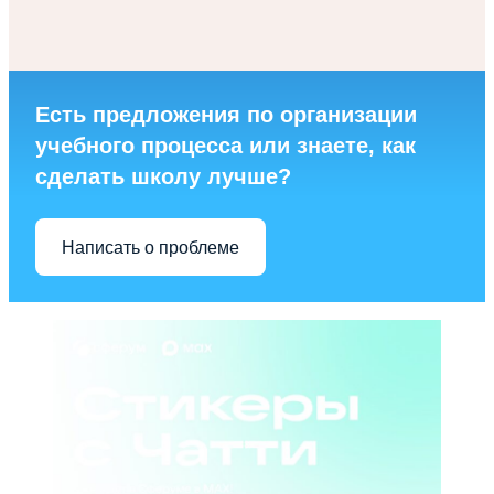
Есть предложения по организации
учебного процесса или знаете, как
сделать школу лучше?
Написать о проблеме