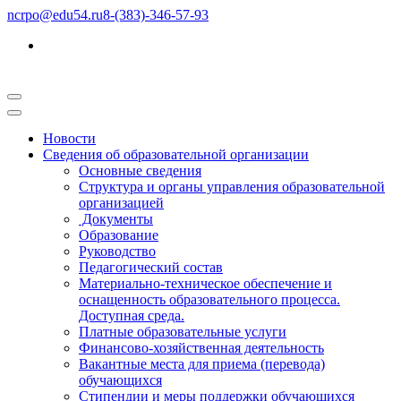
Перейти
ncrpo@edu54.ru
8-(383)-346-57-93
к
содержимому
(нажмите
Enter)
ГАУ ДПО НСО «НЦРПО»
Новости
Сведения об образовательной организации
Основные сведения
Структура и органы управления образовательной
организацией
Документы
Образование
Руководство
Педагогический состав
Материально-техническое обеспечение и
оснащенность образовательного процесса.
Доступная среда.
Платные образовательные услуги
Финансово-хозяйственная деятельность
Вакантные места для приема (перевода)
обучающихся
Стипендии и меры поддержки обучающихся