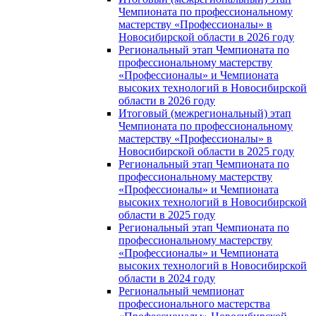
Чемпионата по профессиональному
мастерству «Профессионалы» в
Новосибирской области в 2026 году
Региональный этап Чемпионата по
профессиональному мастерству
«Профессионалы» и Чемпионата
высоких технологий в Новосибирской
области в 2026 году
Итоговый (межрегиональный) этап
Чемпионата по профессиональному
мастерству «Профессионалы» в
Новосибирской области в 2025 году
Региональный этап Чемпионата по
профессиональному мастерству
«Профессионалы» и Чемпионата
высоких технологий в Новосибирской
области в 2025 году
Региональный этап Чемпионата по
профессиональному мастерству
«Профессионалы» и Чемпионата
высоких технологий в Новосибирской
области в 2024 году
Региональный чемпионат
профессионального мастерства