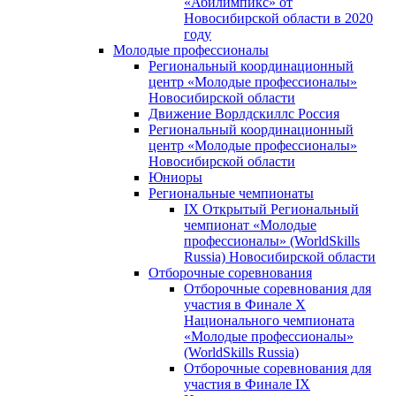
«Абилимпикс» от
Новосибирской области в 2020
году
Молодые профессионалы
Региональный координационный
центр «Молодые профессионалы»
Новосибирской области
Движение Ворлдскиллс Россия
Региональный координационный
центр «Молодые профессионалы»
Новосибирской области
Юниоры
Региональные чемпионаты
IX Открытый Региональный
чемпионат «Молодые
профессионалы» (WorldSkills
Russia) Новосибирской области
Отборочные соревнования
Отборочные соревнования для
участия в Финале X
Национального чемпионата
«Молодые профессионалы»
(WorldSkills Russia)
Отборочные соревнования для
участия в Финале IX