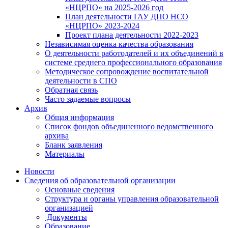
«НЦРПО» на 2025-2026 год
План деятельности ГАУ ДПО НСО
«НЦРПО» 2023-2024
Проект плана деятельности 2022-2023
Независимая оценка качества образования
О деятельности работодателей и их объединений в
системе среднего профессионального образования
Методическое сопровождение воспитательной
деятельности в СПО
Обратная связь
Часто задаемые вопросы
Архив
Общая информация
Список фондов объединенного ведомственного
архива
Бланк заявления
Материалы
Новости
Сведения об образовательной организации
Основные сведения
Структура и органы управления образовательной
организацией
Документы
Образование