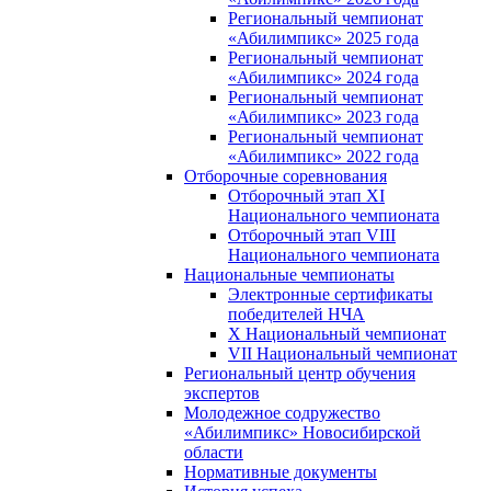
Региональный чемпионат
«Абилимпикс» 2025 года
Региональный чемпионат
«Абилимпикс» 2024 года
Региональный чемпионат
«Абилимпикс» 2023 года
Региональный чемпионат
«Абилимпикс» 2022 года
Отборочные соревнования
Отборочный этап XI
Национального чемпионата
Отборочный этап VIII
Национального чемпионата
Национальные чемпионаты
Электронные сертификаты
победителей НЧА
X Национальный чемпионат
VII Национальный чемпионат
Региональный центр обучения
экспертов
Молодежное содружество
«Абилимпикс» Новосибирской
области
Нормативные документы