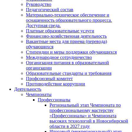
Руководство
Педагогический состав
Материально-техническое обеспечение и
оснащенность образовательного процесса.
Доступная среда.
Платные образовательные услуги
Финансово-хозяйственная деятельность
Вакантные места для приема (перевода)
обучающихся
Стипендии и меры поддержки обучающихся
Международное сотрудничество
Организация питания в образовательной
организации
Образовательные стандарты и требования
Профсоюзный комитет
Противодействие коррупции
Деятельность
Чемпионаты
Профессионалы
Региональный этап Чемпионата по
профессиональному мастерству
«Профессионалы» и Чемпионата
высоких технологий в Новосибирской
области в 2027 году
Итоговый (межрегиональный) этап