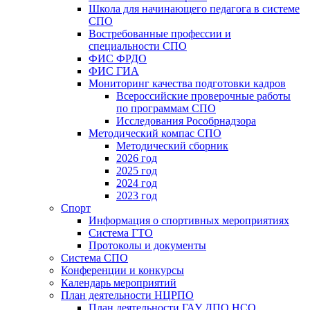
Школа для начинающего педагога в системе
СПО
Востребованные профессии и
специальности СПО
ФИС ФРДО
ФИС ГИА
Мониторинг качества подготовки кадров
Всероссийские проверочные работы
по программам СПО
Исследования Рособрнадзора
Методический компас СПО
Методический сборник
2026 год
2025 год
2024 год
2023 год
Спорт
Информация о спортивных мероприятиях
Система ГТО
Протоколы и документы
Система СПО
Конференции и конкурсы
Календарь мероприятий
План деятельности НЦРПО
План деятельности ГАУ ДПО НСО