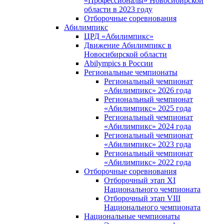
«Профессионалы» Новосибирской
области в 2023 году
Отборочные соревнования
Абилимпикс
ЦРД «Абилимпикс»
Движение Абилимпикс в
Новосибирской области
Abilympics в России
Региональные чемпионаты
Региональный чемпионат
«Абилимпикс» 2026 года
Региональный чемпионат
«Абилимпикс» 2025 года
Региональный чемпионат
«Абилимпикс» 2024 года
Региональный чемпионат
«Абилимпикс» 2023 года
Региональный чемпионат
«Абилимпикс» 2022 года
Отборочные соревнования
Отборочный этап XI
Национального чемпионата
Отборочный этап VIII
Национального чемпионата
Национальные чемпионаты