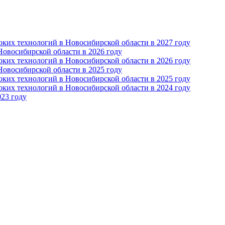
ких технологий в Новосибирской области в 2027 году
овосибирской области в 2026 году
ких технологий в Новосибирской области в 2026 году
овосибирской области в 2025 году
ких технологий в Новосибирской области в 2025 году
ких технологий в Новосибирской области в 2024 году
23 году