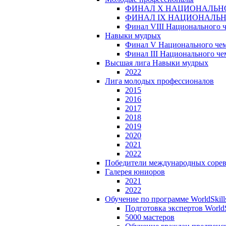
ФИНАЛ X НАЦИОНАЛЬН
ФИНАЛ IX НАЦИОНАЛЬН
Финал VIII Национального ч
Навыки мудрых
Финал V Национального чем
Финал III Национального че
Высшая лига Навыки мудрых
2022
Лига молодых профессионалов
2015
2016
2017
2018
2019
2020
2021
2022
Победители международных соре
Галерея юниоров
2021
2022
Обучение по программе WorldSkill
Подготовка экспертов WorldS
5000 мастеров