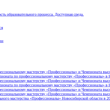
ть образовательного процесса. Доступная среда.
ся
ии
ессиональному мастерству «Профессионалы» и Чемпионата высо
ионата по профессиональному мастерству «Профессионалы» в Н
ессиональному мастерству «Профессионалы» и Чемпионата высо
ионата по профессиональному мастерству «Профессионалы» в Н
ессиональному мастерству «Профессионалы» и Чемпионата высо
ессиональному мастерству «Профессионалы» и Чемпионата высо
ного мастерства «Профессионалы» Новосибирской области в 20