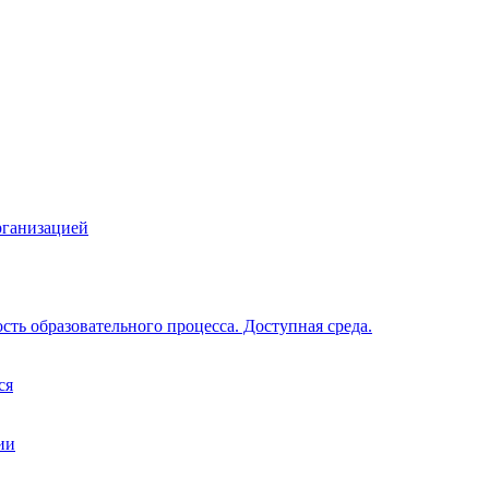
рганизацией
ть образовательного процесса. Доступная среда.
ся
ии