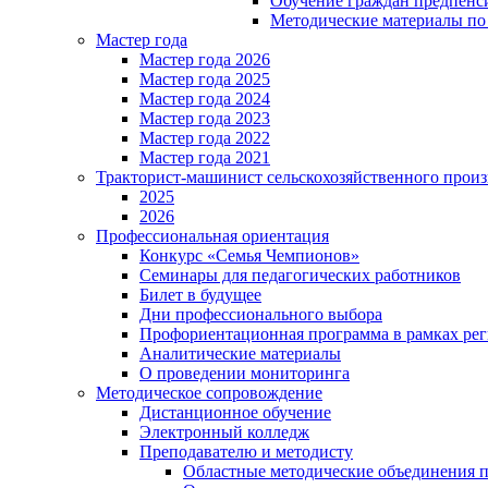
Обучение граждан предпенс
Методические материалы по
Мастер года
Мастер года 2026
Мастер года 2025
Мастер года 2024
Мастер года 2023
Мастер года 2022
Мастер года 2021
Тракторист-машинист сельскохозяйственного произ
2025
2026
Профессиональная ориентация
Конкурс «Семья Чемпионов»
Семинары для педагогических работников
Билет в будущее
Дни профессионального выбора
Профориентационная программа в рамках ре
Аналитические материалы
О проведении мониторинга
Методическое сопровождение
Дистанционное обучение
Электронный колледж
Преподавателю и методисту
Областные методические объединения п