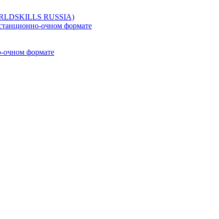
DSKILLS RUSSIA)
истанционно-очном формате
о-очном формате