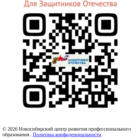
© 2026 Новосибирский центр развития профессионального
образования
.
Политика конфиденциальности