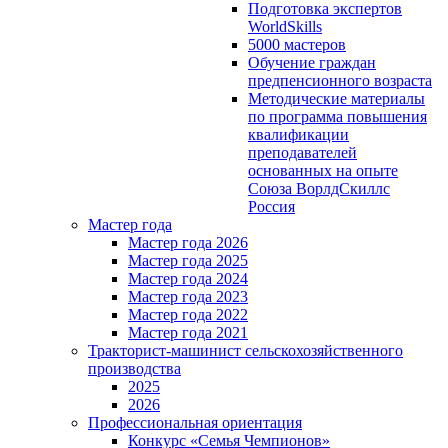
Подготовка экспертов
WorldSkills
5000 мастеров
Обучение граждан
предпенсионного возраста
Методические материалы
по программа повышения
квалификации
преподавателей
основанных на опыте
Союза ВорлдСкиллс
Россия
Мастер года
Мастер года 2026
Мастер года 2025
Мастер года 2024
Мастер года 2023
Мастер года 2022
Мастер года 2021
Тракторист-машинист сельскохозяйственного
производства
2025
2026
Профессиональная ориентация
Конкурс «Семья Чемпионов»