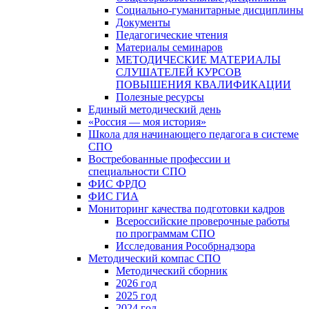
Социально-гуманитарные дисциплины
Документы
Педагогические чтения
Материалы семинаров
МЕТОДИЧЕСКИЕ МАТЕРИАЛЫ
СЛУШАТЕЛЕЙ КУРСОВ
ПОВЫШЕНИЯ КВАЛИФИКАЦИИ
Полезные ресурсы
Единый методический день
«Россия — моя история»
Школа для начинающего педагога в системе
СПО
Востребованные профессии и
специальности СПО
ФИС ФРДО
ФИС ГИА
Мониторинг качества подготовки кадров
Всероссийские проверочные работы
по программам СПО
Исследования Рособрнадзора
Методический компас СПО
Методический сборник
2026 год
2025 год
2024 год