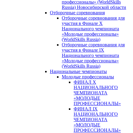
профессионалы» (WorldSkills
Russia) Новосибирской области
Отборочные соревнования
Отборочные соревнования для
участия в Финале X
Национального чемпионата
«Молодые профессионалы»
(WorldSkills Russia)
Отборочные соревнования для
участия в Финале IX
Национального чемпионата
«Молодые профессионалы»
(WorldSkills Russia)
Национальные чемпионаты
Молодые профессионалы
ФИНАЛ X
НАЦИОНАЛЬНОГО
ЧЕМПИОНАТА
«МОЛОДЫЕ
ПРОФЕССИОНАЛЫ»
ФИНАЛ IX
НАЦИОНАЛЬНОГО
ЧЕМПИОНАТА
«МОЛОДЫЕ
ПРОФЕССИОНАЛЫ»