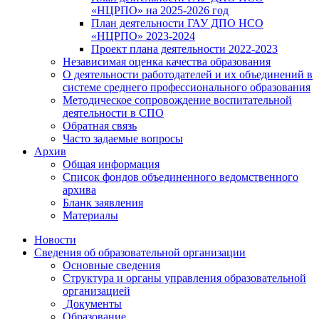
«НЦРПО» на 2025-2026 год
План деятельности ГАУ ДПО НСО
«НЦРПО» 2023-2024
Проект плана деятельности 2022-2023
Независимая оценка качества образования
О деятельности работодателей и их объединений в
системе среднего профессионального образования
Методическое сопровождение воспитательной
деятельности в СПО
Обратная связь
Часто задаемые вопросы
Архив
Общая информация
Список фондов объединенного ведомственного
архива
Бланк заявления
Материалы
Новости
Сведения об образовательной организации
Основные сведения
Структура и органы управления образовательной
организацией
Документы
Образование