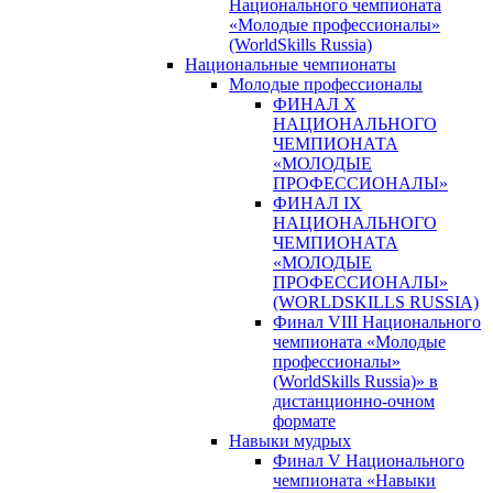
Национального чемпионата
«Молодые профессионалы»
(WorldSkills Russia)
Национальные чемпионаты
Молодые профессионалы
ФИНАЛ X
НАЦИОНАЛЬНОГО
ЧЕМПИОНАТА
«МОЛОДЫЕ
ПРОФЕССИОНАЛЫ»
ФИНАЛ IX
НАЦИОНАЛЬНОГО
ЧЕМПИОНАТА
«МОЛОДЫЕ
ПРОФЕССИОНАЛЫ»
(WORLDSKILLS RUSSIA)
Финал VIII Национального
чемпионата «Молодые
профессионалы»
(WorldSkills Russia)» в
дистанционно-очном
формате
Навыки мудрых
Финал V Национального
чемпионата «Навыки