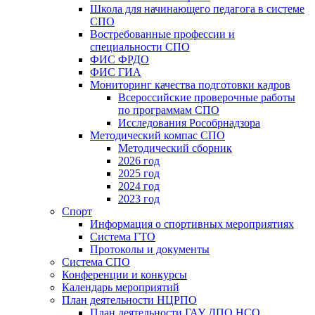
Школа для начинающего педагога в системе
СПО
Востребованные профессии и
специальности СПО
ФИС ФРДО
ФИС ГИА
Мониторинг качества подготовки кадров
Всероссийские проверочные работы
по программам СПО
Исследования Рособрнадзора
Методический компас СПО
Методический сборник
2026 год
2025 год
2024 год
2023 год
Спорт
Информация о спортивных мероприятиях
Система ГТО
Протоколы и документы
Система СПО
Конференции и конкурсы
Календарь мероприятий
План деятельности НЦРПО
План деятельности ГАУ ДПО НСО