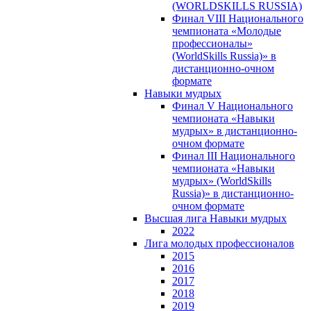
(WORLDSKILLS RUSSIA)
Финал VIII Национального
чемпионата «Молодые
профессионалы»
(WorldSkills Russia)» в
дистанционно-очном
формате
Навыки мудрых
Финал V Национального
чемпионата «Навыки
мудрых» в дистанционно-
очном формате
Финал III Национального
чемпионата «Навыки
мудрых» (WorldSkills
Russia)» в дистанционно-
очном формате
Высшая лига Навыки мудрых
2022
Лига молодых профессионалов
2015
2016
2017
2018
2019