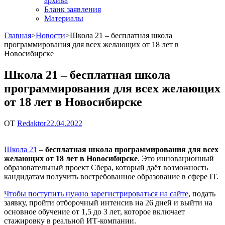
архива
Бланк заявления
Материалы
Главная
>
Новости
>
Школа 21 – бесплатная школа
программирования для всех желающих от 18 лет в
Новосибирске
Школа 21 – бесплатная школа
программирования для всех желающих
от 18 лет в Новосибирске
ОТ
Redaktor
22.04.2022
Школа 21
–
бесплатная школа программирования для всех
желающих от 18 лет в Новосибирске
. Это инновационный
образовательный проект Сбера, который даёт возможность
кандидатам получить востребованное образование в сфере IT.
Чтобы поступить нужно зарегистрироваться на сайте
, подать
заявку, пройти отборочный интенсив на 26 дней и выйти на
основное обучение от 1,5 до 3 лет, которое включает
стажировку в реальной ИТ-компании.