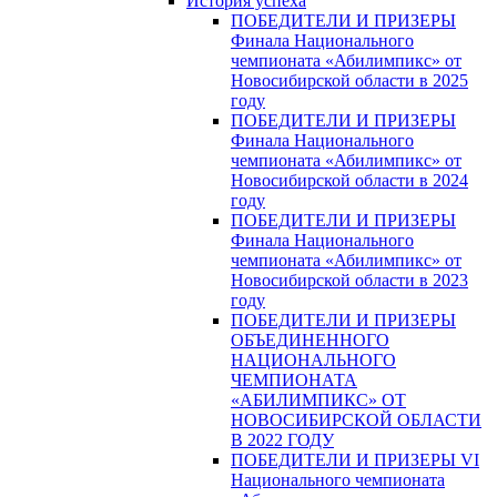
История успеха
ПОБЕДИТЕЛИ И ПРИЗЕРЫ
Финала Национального
чемпионата «Абилимпикс» от
Новосибирской области в 2025
году
ПОБЕДИТЕЛИ И ПРИЗЕРЫ
Финала Национального
чемпионата «Абилимпикс» от
Новосибирской области в 2024
году
ПОБЕДИТЕЛИ И ПРИЗЕРЫ
Финала Национального
чемпионата «Абилимпикс» от
Новосибирской области в 2023
году
ПОБЕДИТЕЛИ И ПРИЗЕРЫ
ОБЪЕДИНЕННОГО
НАЦИОНАЛЬНОГО
ЧЕМПИОНАТА
«АБИЛИМПИКС» ОТ
НОВОСИБИРСКОЙ ОБЛАСТИ
В 2022 ГОДУ
ПОБЕДИТЕЛИ И ПРИЗЕРЫ VI
Национального чемпионата