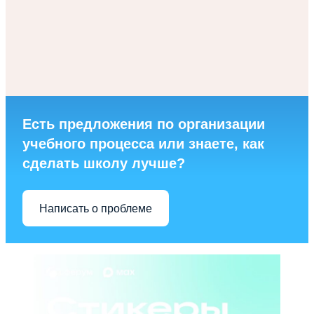
Есть предложения по организации
учебного процесса или знаете, как
сделать школу лучше?
Написать о проблеме