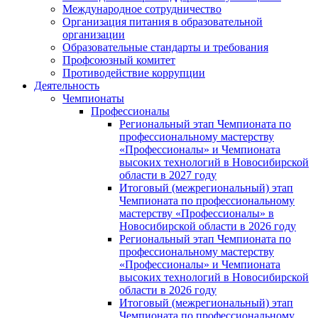
Международное сотрудничество
Организация питания в образовательной
организации
Образовательные стандарты и требования
Профсоюзный комитет
Противодействие коррупции
Деятельность
Чемпионаты
Профессионалы
Региональный этап Чемпионата по
профессиональному мастерству
«Профессионалы» и Чемпионата
высоких технологий в Новосибирской
области в 2027 году
Итоговый (межрегиональный) этап
Чемпионата по профессиональному
мастерству «Профессионалы» в
Новосибирской области в 2026 году
Региональный этап Чемпионата по
профессиональному мастерству
«Профессионалы» и Чемпионата
высоких технологий в Новосибирской
области в 2026 году
Итоговый (межрегиональный) этап
Чемпионата по профессиональному