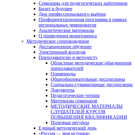
Семинары для педагогических работников
Билет в будущее
Дни профессионального выбора
Профориентационная программа в рамках
региональных чемпионатов
Аналитические материалы
О проведении мониторинга
Методическое сопровождение
Дистанционное обучение
Электронный колледж
Преподавателю и методисту
Областные методические объединения
преподавателей
Олимпиады
Общеобразовательные дисциплины
Социально-гуманитарные дисциплины
Документы
Педагогические чтения
Материалы семинаров
МЕТОДИЧЕСКИЕ МАТЕРИАЛЫ
СЛУШАТЕЛЕЙ КУРСОВ
ПОВЫШЕНИЯ КВАЛИФИКАЦИИ
Полезные ресурсы
Единый методический день
«Россия — моя история»