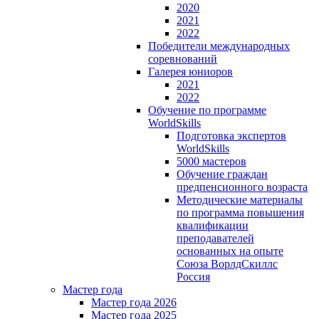
2020
2021
2022
Победители международных
соревнований
Галерея юниоров
2021
2022
Обучение по программе
WorldSkills
Подготовка экспертов
WorldSkills
5000 мастеров
Обучение граждан
предпенсионного возраста
Методические материалы
по программа повышения
квалификации
преподавателей
основанных на опыте
Союза ВорлдСкиллс
Россия
Мастер года
Мастер года 2026
Мастер года 2025