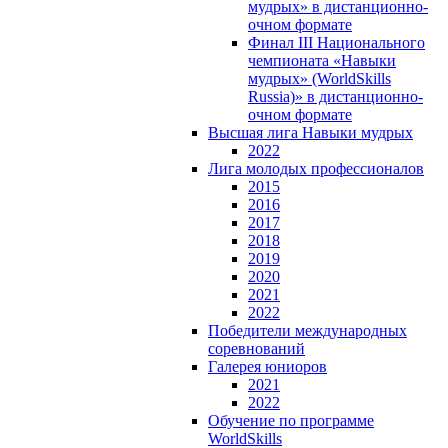
мудрых» в дистанционно-
очном формате
Финал III Национального
чемпионата «Навыки
мудрых» (WorldSkills
Russia)» в дистанционно-
очном формате
Высшая лига Навыки мудрых
2022
Лига молодых профессионалов
2015
2016
2017
2018
2019
2020
2021
2022
Победители международных
соревнований
Галерея юниоров
2021
2022
Обучение по программе
WorldSkills