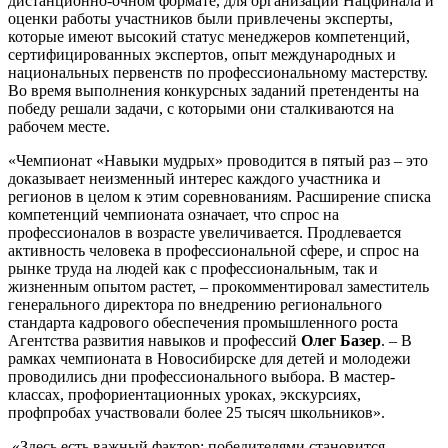
дистанционно-очном формате, для организации Нацфинала и
оценки работы участников были привлечены эксперты,
которые имеют высокий статус менеджеров компетенций,
сертифицированных экспертов, опыт международных и
национальных первенств по профессиональному мастерству.
Во время выполнения конкурсных заданий претенденты на
победу решали задачи, с которыми они сталкиваются на
рабочем месте.
«Чемпионат «Навыки мудрых» проводится в пятый раз – это
доказывает неизменный интерес каждого участника и
регионов в целом к этим соревнованиям. Расширение списка
компетенций чемпионата означает, что спрос на
профессионалов в возрасте увеличивается. Продлевается
активность человека в профессиональной сфере, и спрос на
рынке труда на людей как с профессиональным, так и
жизненным опытом растет, – прокомментировал заместитель
генерального директора по внедрению регионального
стандарта кадрового обеспечения промышленного роста
Агентства развития навыков и профессий
Олег Базер
. – В
рамках чемпионата в Новосибирске для детей и молодежи
проводились дни профессионального выбора. В мастер-
классах, профориентационных уроках, экскурсиях,
профпробах участвовали более 25 тысяч школьников».
«Здесь есть важный фактор: победителями становится