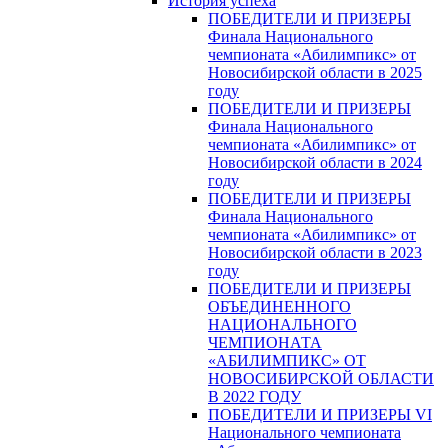
История успеха
ПОБЕДИТЕЛИ И ПРИЗЕРЫ
Финала Национального
чемпионата «Абилимпикс» от
Новосибирской области в 2025
году
ПОБЕДИТЕЛИ И ПРИЗЕРЫ
Финала Национального
чемпионата «Абилимпикс» от
Новосибирской области в 2024
году
ПОБЕДИТЕЛИ И ПРИЗЕРЫ
Финала Национального
чемпионата «Абилимпикс» от
Новосибирской области в 2023
году
ПОБЕДИТЕЛИ И ПРИЗЕРЫ
ОБЪЕДИНЕННОГО
НАЦИОНАЛЬНОГО
ЧЕМПИОНАТА
«АБИЛИМПИКС» ОТ
НОВОСИБИРСКОЙ ОБЛАСТИ
В 2022 ГОДУ
ПОБЕДИТЕЛИ И ПРИЗЕРЫ VI
Национального чемпионата