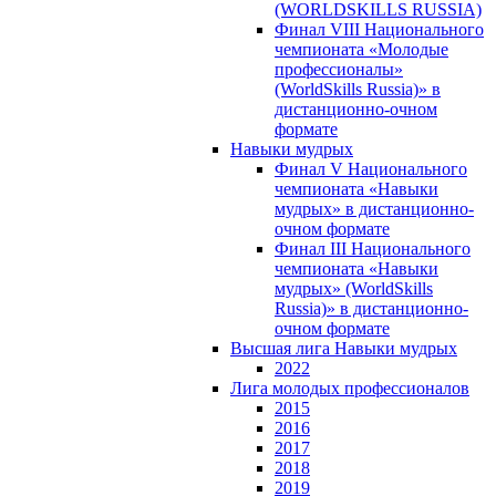
(WORLDSKILLS RUSSIA)
Финал VIII Национального
чемпионата «Молодые
профессионалы»
(WorldSkills Russia)» в
дистанционно-очном
формате
Навыки мудрых
Финал V Национального
чемпионата «Навыки
мудрых» в дистанционно-
очном формате
Финал III Национального
чемпионата «Навыки
мудрых» (WorldSkills
Russia)» в дистанционно-
очном формате
Высшая лига Навыки мудрых
2022
Лига молодых профессионалов
2015
2016
2017
2018
2019