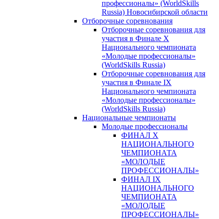
профессионалы» (WorldSkills
Russia) Новосибирской области
Отборочные соревнования
Отборочные соревнования для
участия в Финале X
Национального чемпионата
«Молодые профессионалы»
(WorldSkills Russia)
Отборочные соревнования для
участия в Финале IX
Национального чемпионата
«Молодые профессионалы»
(WorldSkills Russia)
Национальные чемпионаты
Молодые профессионалы
ФИНАЛ X
НАЦИОНАЛЬНОГО
ЧЕМПИОНАТА
«МОЛОДЫЕ
ПРОФЕССИОНАЛЫ»
ФИНАЛ IX
НАЦИОНАЛЬНОГО
ЧЕМПИОНАТА
«МОЛОДЫЕ
ПРОФЕССИОНАЛЫ»