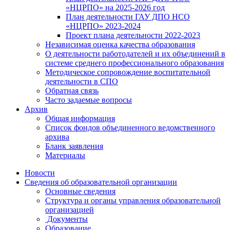
«НЦРПО» на 2025-2026 год
План деятельности ГАУ ДПО НСО
«НЦРПО» 2023-2024
Проект плана деятельности 2022-2023
Независимая оценка качества образования
О деятельности работодателей и их объединений в
системе среднего профессионального образования
Методическое сопровождение воспитательной
деятельности в СПО
Обратная связь
Часто задаемые вопросы
Архив
Общая информация
Список фондов объединенного ведомственного
архива
Бланк заявления
Материалы
Новости
Сведения об образовательной организации
Основные сведения
Структура и органы управления образовательной
организацией
Документы
Образование