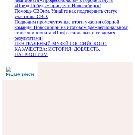
чемпионата «Профессионалы» в городе Калуга
«Поезд Победы» приедет в Новосибирск!
Помощь СВОим. Узнайте как подтвердить статус
участника СВО.
Подводим промежуточные итоги участия сборной
команды Новосибири на итоговом (межрегиональном)
этапе чемпионата «Профессионалы» и гордимся
результатами!
ЦЕНТРАЛЬНЫЙ МУЗЕЙ РОССИЙСКОГО
КАЗАЧЕСТВА: ИСТОРИЯ, ДОБЛЕСТЬ,
ПАТРИОТИЗМ
Решаем вместе