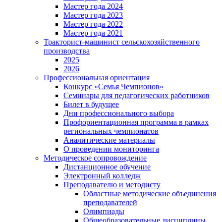
Мастер года 2024
Мастер года 2023
Мастер года 2022
Мастер года 2021
Тракторист-машинист сельскохозяйственного
производства
2025
2026
Профессиональная ориентация
Конкурс «Семья Чемпионов»
Семинары для педагогических работников
Билет в будущее
Дни профессионального выбора
Профориентационная программа в рамках
региональных чемпионатов
Аналитические материалы
О проведении мониторинга
Методическое сопровождение
Дистанционное обучение
Электронный колледж
Преподавателю и методисту
Областные методические объединения
преподавателей
Олимпиады
Общеобразовательные дисциплины