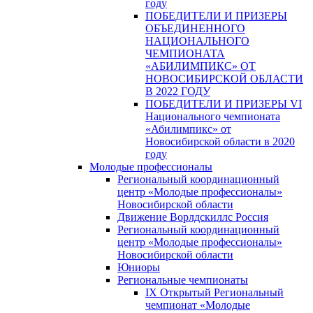
году
ПОБЕДИТЕЛИ И ПРИЗЕРЫ
ОБЪЕДИНЕННОГО
НАЦИОНАЛЬНОГО
ЧЕМПИОНАТА
«АБИЛИМПИКС» ОТ
НОВОСИБИРСКОЙ ОБЛАСТИ
В 2022 ГОДУ
ПОБЕДИТЕЛИ И ПРИЗЕРЫ VI
Национального чемпионата
«Абилимпикс» от
Новосибирской области в 2020
году
Молодые профессионалы
Региональный координационный
центр «Молодые профессионалы»
Новосибирской области
Движение Ворлдскиллс Россия
Региональный координационный
центр «Молодые профессионалы»
Новосибирской области
Юниоры
Региональные чемпионаты
IX Открытый Региональный
чемпионат «Молодые