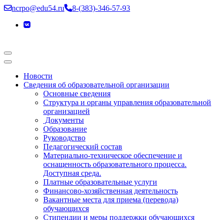
Перейти
ncrpo@edu54.ru
8-(383)-346-57-93
к
содержимому
(нажмите
Enter)
ГАУ ДПО НСО «НЦРПО»
Новости
Сведения об образовательной организации
Основные сведения
Структура и органы управления образовательной
организацией
Документы
Образование
Руководство
Педагогический состав
Материально-техническое обеспечение и
оснащенность образовательного процесса.
Доступная среда.
Платные образовательные услуги
Финансово-хозяйственная деятельность
Вакантные места для приема (перевода)
обучающихся
Стипендии и меры поддержки обучающихся