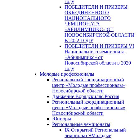
году
ПОБЕДИТЕЛИ И ПРИЗЕРЫ
ОБЪЕДИНЕННОГО
НАЦИОНАЛЬНОГО
ЧЕМПИОНАТА
«АБИЛИМПИКС» ОТ
НОВОСИБИРСКОЙ ОБЛАСТИ
В 2022 ГОДУ
ПОБЕДИТЕЛИ И ПРИЗЕРЫ VI
Национального чемпионата
«Абилимпикс» от
Новосибирской области в 2020
году
Молодые профессионалы
Региональный координационный
центр «Молодые профессионалы»
Новосибирской области
Движение Ворлдскиллс Россия
Региональный координационный
центр «Молодые профессионалы»
Новосибирской области
Юниоры
Региональные чемпионаты
IX Открытый Региональный
чемпионат «Молодые