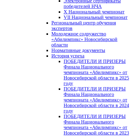
Электронные сертификаты
победителей НЧА
X Национальный чемпионат
VII Национальный чемпионат
Региональный центр обучения
экспертов
Молодежное содружество
«Абилимпикс» Новосибирской
области
Нормативные документы
История успеха
ПОБЕДИТЕЛИ И ПРИЗЕРЫ
Финала Национального
чемпионата «Абилимпикс» от
Новосибирской области в 2025
году
ПОБЕДИТЕЛИ И ПРИЗЕРЫ
Финала Национального
чемпионата «Абилимпикс» от
Новосибирской области в 2024
году
ПОБЕДИТЕЛИ И ПРИЗЕРЫ
Финала Национального
чемпионата «Абилимпикс» от
Новосибирской области в 2023