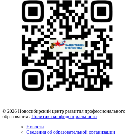
© 2026 Новосибирский центр развития профессионального
образования
.
Политика конфиденциальности
Новости
Сведения об образовательной организации