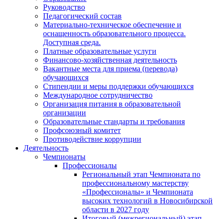
Руководство
Педагогический состав
Материально-техническое обеспечение и
оснащенность образовательного процесса.
Доступная среда.
Платные образовательные услуги
Финансово-хозяйственная деятельность
Вакантные места для приема (перевода)
обучающихся
Стипендии и меры поддержки обучающихся
Международное сотрудничество
Организация питания в образовательной
организации
Образовательные стандарты и требования
Профсоюзный комитет
Противодействие коррупции
Деятельность
Чемпионаты
Профессионалы
Региональный этап Чемпионата по
профессиональному мастерству
«Профессионалы» и Чемпионата
высоких технологий в Новосибирской
области в 2027 году
Итоговый (межрегиональный) этап