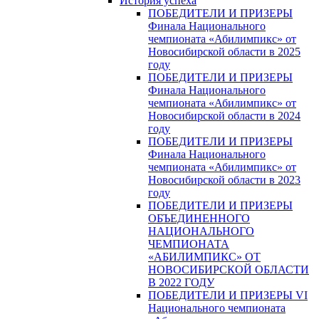
История успеха
ПОБЕДИТЕЛИ И ПРИЗЕРЫ
Финала Национального
чемпионата «Абилимпикс» от
Новосибирской области в 2025
году
ПОБЕДИТЕЛИ И ПРИЗЕРЫ
Финала Национального
чемпионата «Абилимпикс» от
Новосибирской области в 2024
году
ПОБЕДИТЕЛИ И ПРИЗЕРЫ
Финала Национального
чемпионата «Абилимпикс» от
Новосибирской области в 2023
году
ПОБЕДИТЕЛИ И ПРИЗЕРЫ
ОБЪЕДИНЕННОГО
НАЦИОНАЛЬНОГО
ЧЕМПИОНАТА
«АБИЛИМПИКС» ОТ
НОВОСИБИРСКОЙ ОБЛАСТИ
В 2022 ГОДУ
ПОБЕДИТЕЛИ И ПРИЗЕРЫ VI
Национального чемпионата