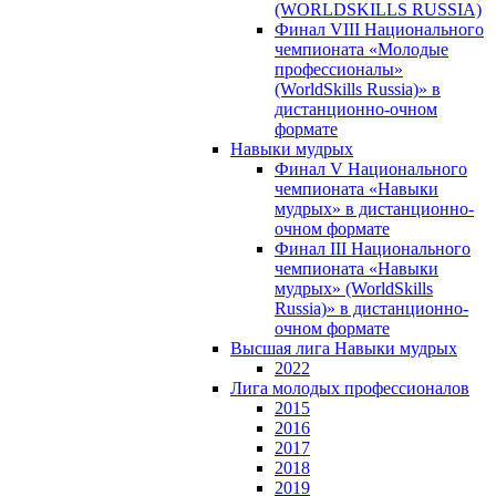
(WORLDSKILLS RUSSIA)
Финал VIII Национального
чемпионата «Молодые
профессионалы»
(WorldSkills Russia)» в
дистанционно-очном
формате
Навыки мудрых
Финал V Национального
чемпионата «Навыки
мудрых» в дистанционно-
очном формате
Финал III Национального
чемпионата «Навыки
мудрых» (WorldSkills
Russia)» в дистанционно-
очном формате
Высшая лига Навыки мудрых
2022
Лига молодых профессионалов
2015
2016
2017
2018
2019