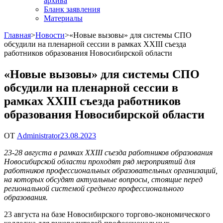
архива
Бланк заявления
Материалы
Главная
>
Новости
>
«Новые вызовы» для системы СПО
обсудили на пленарной сессии в рамках XXIII съезда
работников образования Новосибирской области
«Новые вызовы» для системы СПО
обсудили на пленарной сессии в
рамках XXIII съезда работников
образования Новосибирской области
ОТ
Administrator
23.08.2023
23-28 августа в рамках XX
I
II съезда работников образования
Новосибирской области проходят ряд мероприятий для
работников профессиональных образовательных организаций,
на которых обсудят актуальные вопросы, стоящие перед
региональной системой среднего профессионального
образования.
23 августа на базе Новосибирского торгово-экономического