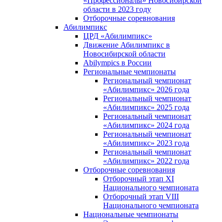
«Профессионалы» Новосибирской
области в 2023 году
Отборочные соревнования
Абилимпикс
ЦРД «Абилимпикс»
Движение Абилимпикс в
Новосибирской области
Abilympics в России
Региональные чемпионаты
Региональный чемпионат
«Абилимпикс» 2026 года
Региональный чемпионат
«Абилимпикс» 2025 года
Региональный чемпионат
«Абилимпикс» 2024 года
Региональный чемпионат
«Абилимпикс» 2023 года
Региональный чемпионат
«Абилимпикс» 2022 года
Отборочные соревнования
Отборочный этап XI
Национального чемпионата
Отборочный этап VIII
Национального чемпионата
Национальные чемпионаты