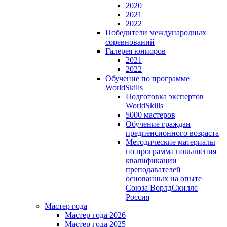
2020
2021
2022
Победители международных
соревнований
Галерея юниоров
2021
2022
Обучение по программе
WorldSkills
Подготовка экспертов
WorldSkills
5000 мастеров
Обучение граждан
предпенсионного возраста
Методические материалы
по программа повышения
квалификации
преподавателей
основанных на опыте
Союза ВорлдСкиллс
Россия
Мастер года
Мастер года 2026
Мастер года 2025