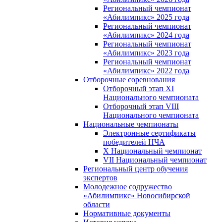
Региональный чемпионат
«Абилимпикс» 2025 года
Региональный чемпионат
«Абилимпикс» 2024 года
Региональный чемпионат
«Абилимпикс» 2023 года
Региональный чемпионат
«Абилимпикс» 2022 года
Отборочные соревнования
Отборочный этап XI
Национального чемпионата
Отборочный этап VIII
Национального чемпионата
Национальные чемпионаты
Электронные сертификаты
победителей НЧА
X Национальный чемпионат
VII Национальный чемпионат
Региональный центр обучения
экспертов
Молодежное содружество
«Абилимпикс» Новосибирской
области
Нормативные документы