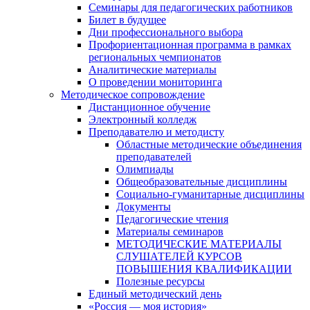
Семинары для педагогических работников
Билет в будущее
Дни профессионального выбора
Профориентационная программа в рамках
региональных чемпионатов
Аналитические материалы
О проведении мониторинга
Методическое сопровождение
Дистанционное обучение
Электронный колледж
Преподавателю и методисту
Областные методические объединения
преподавателей
Олимпиады
Общеобразовательные дисциплины
Социально-гуманитарные дисциплины
Документы
Педагогические чтения
Материалы семинаров
МЕТОДИЧЕСКИЕ МАТЕРИАЛЫ
СЛУШАТЕЛЕЙ КУРСОВ
ПОВЫШЕНИЯ КВАЛИФИКАЦИИ
Полезные ресурсы
Единый методический день
«Россия — моя история»