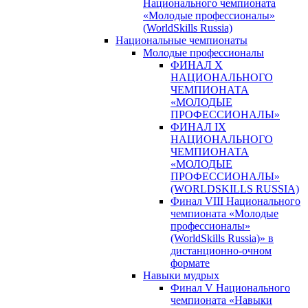
Национального чемпионата
«Молодые профессионалы»
(WorldSkills Russia)
Национальные чемпионаты
Молодые профессионалы
ФИНАЛ X
НАЦИОНАЛЬНОГО
ЧЕМПИОНАТА
«МОЛОДЫЕ
ПРОФЕССИОНАЛЫ»
ФИНАЛ IX
НАЦИОНАЛЬНОГО
ЧЕМПИОНАТА
«МОЛОДЫЕ
ПРОФЕССИОНАЛЫ»
(WORLDSKILLS RUSSIA)
Финал VIII Национального
чемпионата «Молодые
профессионалы»
(WorldSkills Russia)» в
дистанционно-очном
формате
Навыки мудрых
Финал V Национального
чемпионата «Навыки