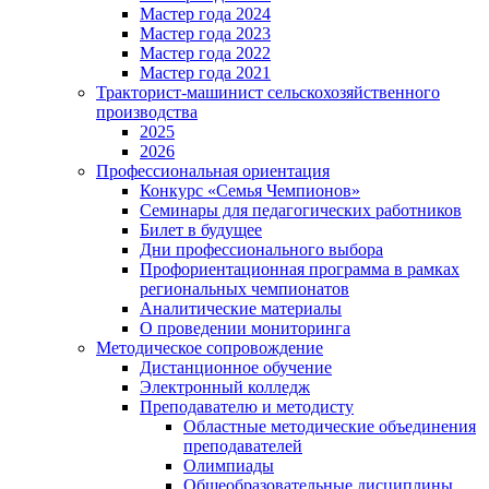
Мастер года 2024
Мастер года 2023
Мастер года 2022
Мастер года 2021
Тракторист-машинист сельскохозяйственного
производства
2025
2026
Профессиональная ориентация
Конкурс «Семья Чемпионов»
Семинары для педагогических работников
Билет в будущее
Дни профессионального выбора
Профориентационная программа в рамках
региональных чемпионатов
Аналитические материалы
О проведении мониторинга
Методическое сопровождение
Дистанционное обучение
Электронный колледж
Преподавателю и методисту
Областные методические объединения
преподавателей
Олимпиады
Общеобразовательные дисциплины