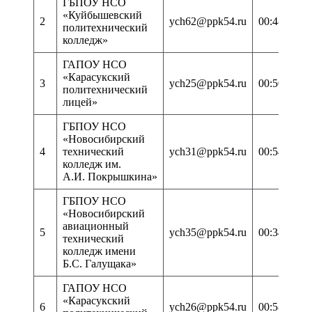
ГБПОУ НСО
«Куйбышевский
2
ych62@ppk54.ru
00:48:56
политехнический
колледж»
ГАПОУ НСО
«Карасукский
3
ych25@ppk54.ru
00:50:33
политехнический
лицей»
ГБПОУ НСО
«Новосибирский
4
технический
ych31@ppk54.ru
00:54:19
колледж им.
А.И. Покрышкина»
ГБПОУ НСО
«Новосибирский
авиационный
5
ych35@ppk54.ru
00:34:08
технический
колледж имени
Б.С. Галущака»
ГАПОУ НСО
«Карасукский
6
ych26@ppk54.ru
00:58:29