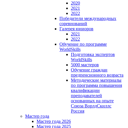
2020
2021
2022
Победители международных
соревнований
Галерея юниоров
2021
2022
Обучение по программе
WorldSkills
Подготовка экспертов
WorldSkills
5000 мастеров
Обучение граждан
предпенсионного возраста
Методические материалы
по программа повышения
квалификации
преподавателей
основанных на опыте
Союза ВорлдСкиллс
Россия
Мастер года
Мастер года 2026
Мастер года 2025