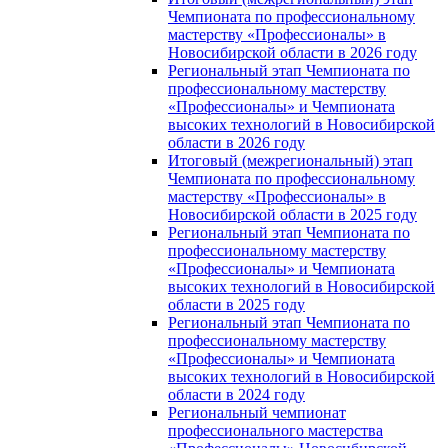
Чемпионата по профессиональному
мастерству «Профессионалы» в
Новосибирской области в 2026 году
Региональный этап Чемпионата по
профессиональному мастерству
«Профессионалы» и Чемпионата
высоких технологий в Новосибирской
области в 2026 году
Итоговый (межрегиональный) этап
Чемпионата по профессиональному
мастерству «Профессионалы» в
Новосибирской области в 2025 году
Региональный этап Чемпионата по
профессиональному мастерству
«Профессионалы» и Чемпионата
высоких технологий в Новосибирской
области в 2025 году
Региональный этап Чемпионата по
профессиональному мастерству
«Профессионалы» и Чемпионата
высоких технологий в Новосибирской
области в 2024 году
Региональный чемпионат
профессионального мастерства