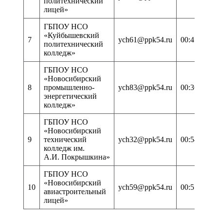
политехнический
лицей»
ГБПОУ НСО
«Куйбышевский
7
ych61@ppk54.ru
00:45:20
политехнический
колледж»
ГБПОУ НСО
«Новосибирский
8
промышленно-
ych83@ppk54.ru
00:36:26
энергетический
колледж»
ГБПОУ НСО
«Новосибирский
9
технический
ych32@ppk54.ru
00:54:15
колледж им.
А.И. Покрышкина»
ГБПОУ НСО
«Новосибирский
10
ych59@ppk54.ru
00:57:56
авиастроительный
лицей»