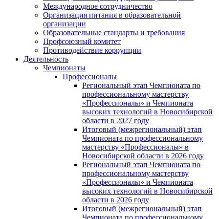
Международное сотрудничество
Организация питания в образовательной
организации
Образовательные стандарты и требования
Профсоюзный комитет
Противодействие коррупции
Деятельность
Чемпионаты
Профессионалы
Региональный этап Чемпионата по
профессиональному мастерству
«Профессионалы» и Чемпионата
высоких технологий в Новосибирской
области в 2027 году
Итоговый (межрегиональный) этап
Чемпионата по профессиональному
мастерству «Профессионалы» в
Новосибирской области в 2026 году
Региональный этап Чемпионата по
профессиональному мастерству
«Профессионалы» и Чемпионата
высоких технологий в Новосибирской
области в 2026 году
Итоговый (межрегиональный) этап
Чемпионата по профессиональному