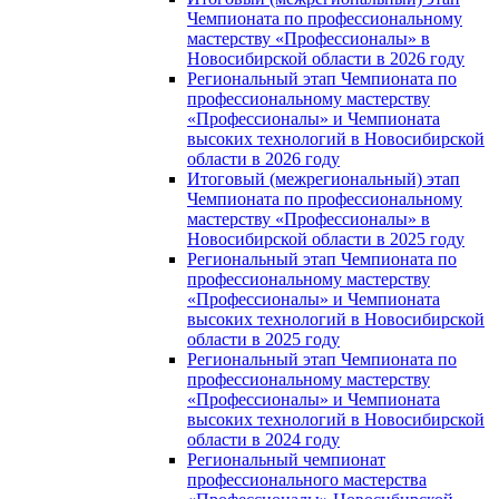
Чемпионата по профессиональному
мастерству «Профессионалы» в
Новосибирской области в 2026 году
Региональный этап Чемпионата по
профессиональному мастерству
«Профессионалы» и Чемпионата
высоких технологий в Новосибирской
области в 2026 году
Итоговый (межрегиональный) этап
Чемпионата по профессиональному
мастерству «Профессионалы» в
Новосибирской области в 2025 году
Региональный этап Чемпионата по
профессиональному мастерству
«Профессионалы» и Чемпионата
высоких технологий в Новосибирской
области в 2025 году
Региональный этап Чемпионата по
профессиональному мастерству
«Профессионалы» и Чемпионата
высоких технологий в Новосибирской
области в 2024 году
Региональный чемпионат
профессионального мастерства