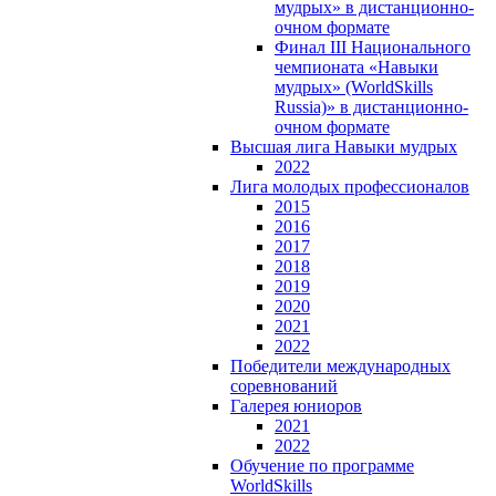
мудрых» в дистанционно-
очном формате
Финал III Национального
чемпионата «Навыки
мудрых» (WorldSkills
Russia)» в дистанционно-
очном формате
Высшая лига Навыки мудрых
2022
Лига молодых профессионалов
2015
2016
2017
2018
2019
2020
2021
2022
Победители международных
соревнований
Галерея юниоров
2021
2022
Обучение по программе
WorldSkills