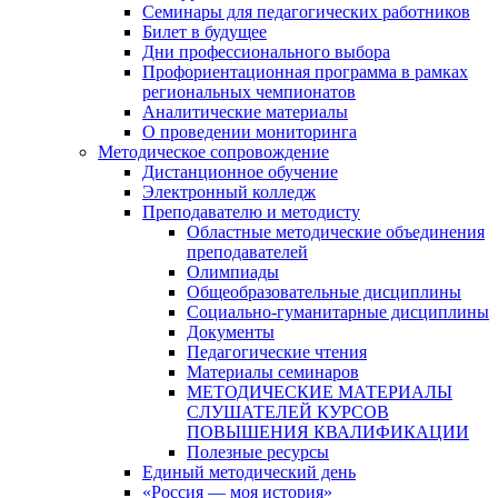
Семинары для педагогических работников
Билет в будущее
Дни профессионального выбора
Профориентационная программа в рамках
региональных чемпионатов
Аналитические материалы
О проведении мониторинга
Методическое сопровождение
Дистанционное обучение
Электронный колледж
Преподавателю и методисту
Областные методические объединения
преподавателей
Олимпиады
Общеобразовательные дисциплины
Социально-гуманитарные дисциплины
Документы
Педагогические чтения
Материалы семинаров
МЕТОДИЧЕСКИЕ МАТЕРИАЛЫ
СЛУШАТЕЛЕЙ КУРСОВ
ПОВЫШЕНИЯ КВАЛИФИКАЦИИ
Полезные ресурсы
Единый методический день
«Россия — моя история»