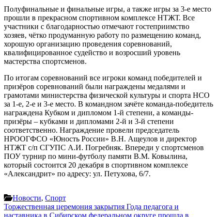
Полуфинальные и финальные игры, а также игры за 3-е место
прошли в прекрасном спортивном комплексе НТЖТ. Все
участники с благодарностью отмечают гостеприимство
хозяев, чётко продуманную работу по размещению команд,
хорошую организацию проведения соревнований,
квалифицированное судейство и возросший уровень
мастерства спортсменов.
По итогам соревнований все игроки команд победителей и
призёров соревнований были награждены медалями и
грамотами министерства физической культуры и спорта НСО
за 1-е, 2-е и 3-е место. В командном зачёте команда-победитель
награждена Кубком и дипломом 1-й степени, а команды-
призёры – кубками и дипломами 2-й и 3-й степени
соответственно. Награждение провели председатель
НРООГФСО «Юность России» В.Н. Ащеулов и директор
НТЖТ с/п СГУПС А.И. Погребняк. Впереди у спортсменов
ПОУ турнир по мини-футболу памяти В.М. Ковылина,
который состоится 20 декабря в спортивном комплексе
«Александрит» по адресу: ул. Петухова, 6/7.
Новости
,
Спорт
Навигация
Торжественная церемония закрытия Года педагога и
наставника в Сибирском федеральном округе прошла в