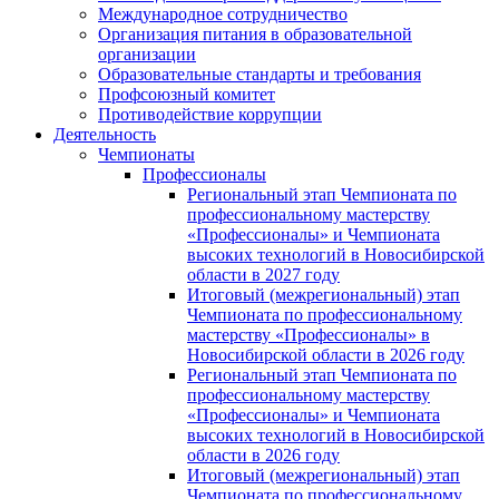
Международное сотрудничество
Организация питания в образовательной
организации
Образовательные стандарты и требования
Профсоюзный комитет
Противодействие коррупции
Деятельность
Чемпионаты
Профессионалы
Региональный этап Чемпионата по
профессиональному мастерству
«Профессионалы» и Чемпионата
высоких технологий в Новосибирской
области в 2027 году
Итоговый (межрегиональный) этап
Чемпионата по профессиональному
мастерству «Профессионалы» в
Новосибирской области в 2026 году
Региональный этап Чемпионата по
профессиональному мастерству
«Профессионалы» и Чемпионата
высоких технологий в Новосибирской
области в 2026 году
Итоговый (межрегиональный) этап
Чемпионата по профессиональному