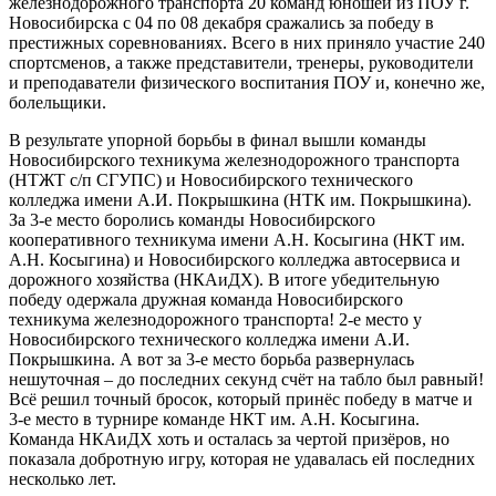
железнодорожного транспорта 20 команд юношей из ПОУ г.
Новосибирска с 04 по 08 декабря сражались за победу в
престижных соревнованиях. Всего в них приняло участие 240
спортсменов, а также представители, тренеры, руководители
и преподаватели физического воспитания ПОУ и, конечно же,
болельщики.
В результате упорной борьбы в финал вышли команды
Новосибирского техникума железнодорожного транспорта
(НТЖТ с/п СГУПС) и Новосибирского технического
колледжа имени А.И. Покрышкина (НТК им. Покрышкина).
За 3-е место боролись команды Новосибирского
кооперативного техникума имени А.Н. Косыгина (НКТ им.
А.Н. Косыгина) и Новосибирского колледжа автосервиса и
дорожного хозяйства (НКАиДХ). В итоге убедительную
победу одержала дружная команда Новосибирского
техникума железнодорожного транспорта! 2-е место у
Новосибирского технического колледжа имени А.И.
Покрышкина. А вот за 3-е место борьба развернулась
нешуточная – до последних секунд счёт на табло был равный!
Всё решил точный бросок, который принёс победу в матче и
3-е место в турнире команде НКТ им. А.Н. Косыгина.
Команда НКАиДХ хоть и осталась за чертой призёров, но
показала добротную игру, которая не удавалась ей последних
несколько лет.