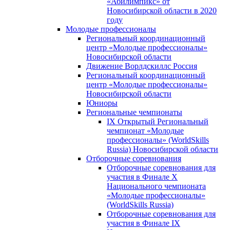
«Абилимпикс» от
Новосибирской области в 2020
году
Молодые профессионалы
Региональный координационный
центр «Молодые профессионалы»
Новосибирской области
Движение Ворлдскиллс Россия
Региональный координационный
центр «Молодые профессионалы»
Новосибирской области
Юниоры
Региональные чемпионаты
IX Открытый Региональный
чемпионат «Молодые
профессионалы» (WorldSkills
Russia) Новосибирской области
Отборочные соревнования
Отборочные соревнования для
участия в Финале X
Национального чемпионата
«Молодые профессионалы»
(WorldSkills Russia)
Отборочные соревнования для
участия в Финале IX