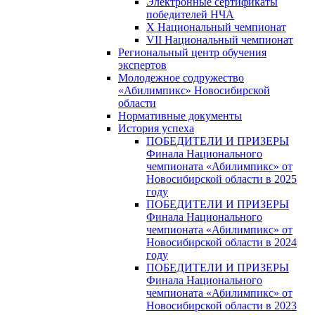
Электронные сертификаты
победителей НЧА
X Национальный чемпионат
VII Национальный чемпионат
Региональный центр обучения
экспертов
Молодежное содружество
«Абилимпикс» Новосибирской
области
Нормативные документы
История успеха
ПОБЕДИТЕЛИ И ПРИЗЕРЫ
Финала Национального
чемпионата «Абилимпикс» от
Новосибирской области в 2025
году
ПОБЕДИТЕЛИ И ПРИЗЕРЫ
Финала Национального
чемпионата «Абилимпикс» от
Новосибирской области в 2024
году
ПОБЕДИТЕЛИ И ПРИЗЕРЫ
Финала Национального
чемпионата «Абилимпикс» от
Новосибирской области в 2023