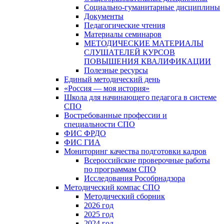
Социально-гуманитарные дисциплины
Документы
Педагогические чтения
Материалы семинаров
МЕТОДИЧЕСКИЕ МАТЕРИАЛЫ
СЛУШАТЕЛЕЙ КУРСОВ
ПОВЫШЕНИЯ КВАЛИФИКАЦИИ
Полезные ресурсы
Единый методический день
«Россия — моя история»
Школа для начинающего педагога в системе
СПО
Востребованные профессии и
специальности СПО
ФИС ФРДО
ФИС ГИА
Мониторинг качества подготовки кадров
Всероссийские проверочные работы
по программам СПО
Исследования Рособрнадзора
Методический компас СПО
Методический сборник
2026 год
2025 год
2024 год