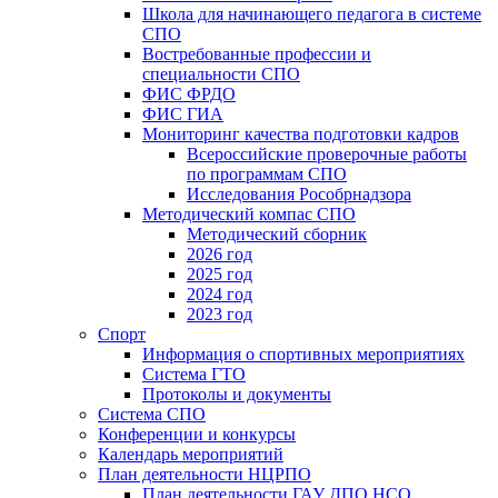
Школа для начинающего педагога в системе
СПО
Востребованные профессии и
специальности СПО
ФИС ФРДО
ФИС ГИА
Мониторинг качества подготовки кадров
Всероссийские проверочные работы
по программам СПО
Исследования Рособрнадзора
Методический компас СПО
Методический сборник
2026 год
2025 год
2024 год
2023 год
Спорт
Информация о спортивных мероприятиях
Система ГТО
Протоколы и документы
Система СПО
Конференции и конкурсы
Календарь мероприятий
План деятельности НЦРПО
План деятельности ГАУ ДПО НСО