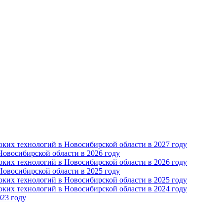
ких технологий в Новосибирской области в 2027 году
овосибирской области в 2026 году
ких технологий в Новосибирской области в 2026 году
овосибирской области в 2025 году
ких технологий в Новосибирской области в 2025 году
ких технологий в Новосибирской области в 2024 году
23 году