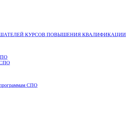
УШАТЕЛЕЙ КУРСОВ ПОВЫШЕНИЯ КВАЛИФИКАЦИИ
 СПО
 СПО
 программам СПО