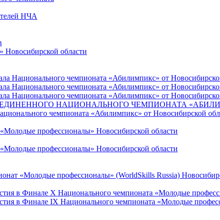
ителей НЧА
в
» Новосибирской области
ационального чемпионата «Абилимпикс» от Новосибирской 
ационального чемпионата «Абилимпикс» от Новосибирской 
ационального чемпионата «Абилимпикс» от Новосибирской 
ЪЕДИНЕННОГО НАЦИОНАЛЬНОГО ЧЕМПИОНАТА «АБИЛИМ
нального чемпионата «Абилимпикс» от Новосибирской облас
 «Молодые профессионалы» Новосибирской области
 «Молодые профессионалы» Новосибирской области
нат «Молодые профессионалы» (WorldSkills Russia) Новосибир
стия в Финале X Национального чемпионата «Молодые профессио
стия в Финале IX Национального чемпионата «Молодые професси