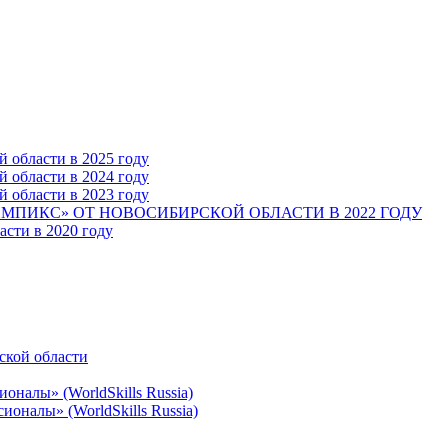
области в 2025 году
области в 2024 году
области в 2023 году
ПИКС» ОТ НОВОСИБИРСКОЙ ОБЛАСТИ В 2022 ГОДУ
ти в 2020 году
ской области
налы» (WorldSkills Russia)
оналы» (WorldSkills Russia)