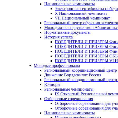
Национальные чемпионаты
Электронные сертификаты побед
X Национальный чемпионат
VII Национальный чемпионат
Региональный центр обучения эксперто
Молодежное содружество «Абилимпикс
Нормативные документы
История успеха
ПОБЕДИТЕЛИ И ПРИЗЕРЫ Финала Н
ПОБЕДИТЕЛИ И ПРИЗЕРЫ Финала Н
ПОБЕДИТЕЛИ И ПРИЗЕРЫ Финала Н
ПОБЕДИТЕЛИ И ПРИЗЕРЫ ОБ
ПОБЕДИТЕЛИ И ПРИЗЕРЫ VI Нацио
Молодые профессионалы
Региональный координационный центр
Движение Ворлдскиллс Россия
Региональный координационный центр
Юниоры
Региональные чемпионаты
IX Открытый Региональный чемпио
Отборочные соревнования
Отборочные соревнования для уча
Отборочные соревнования для уча
Национальные чемпионаты
Молодые профессионалы