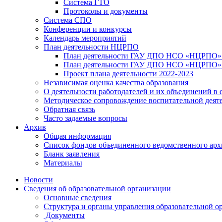
Система ГТО
Протоколы и документы
Система СПО
Конференции и конкурсы
Календарь мероприятий
План деятельности НЦРПО
План деятельности ГАУ ДПО НСО «НЦРПО» н
План деятельности ГАУ ДПО НСО «НЦРПО» 
Проект плана деятельности 2022-2023
Независимая оценка качества образования
О деятельности работодателей и их объединений в 
Методическое сопровождение воспитательной деят
Обратная связь
Часто задаемые вопросы
Архив
Общая информация
Список фондов объединенного ведомственного арх
Бланк заявления
Материалы
Новости
Сведения об образовательной организации
Основные сведения
Структура и органы управления образовательной о
Документы