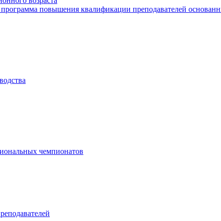
ионного возраста
 программа повышения квалификации преподавателей основанн
водства
гиональных чемпионатов
реподавателей