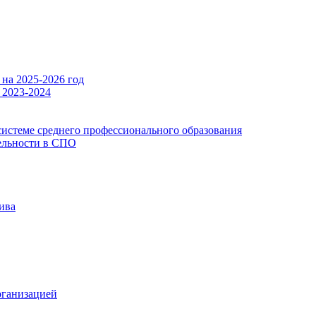
а 2025-2026 год
2023-2024
системе среднего профессионального образования
ельности в СПО
ива
рганизацией