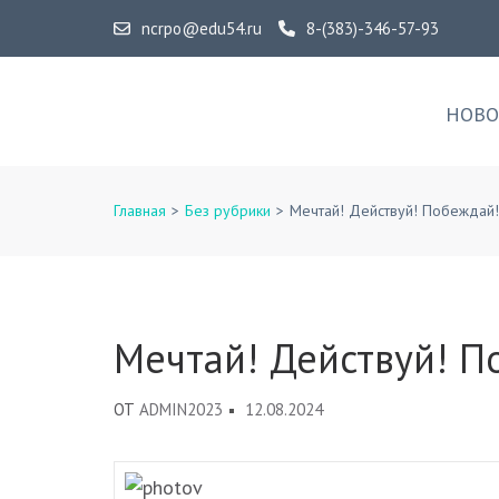
Перейти
ncrpo@edu54.ru
8-(383)-346-57-93
к
содержимому
ГАУ ДПО НСО «НЦРПО»
(нажмите
НОВО
Enter)
Главная
>
Без рубрики
>
Мечтай! Действуй! Побеждай!
Мечтай! Действуй! П
ОТ
ADMIN2023
12.08.2024