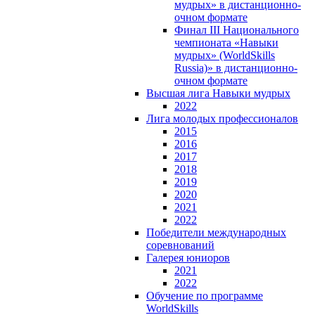
мудрых» в дистанционно-
очном формате
Финал III Национального
чемпионата «Навыки
мудрых» (WorldSkills
Russia)» в дистанционно-
очном формате
Высшая лига Навыки мудрых
2022
Лига молодых профессионалов
2015
2016
2017
2018
2019
2020
2021
2022
Победители международных
соревнований
Галерея юниоров
2021
2022
Обучение по программе
WorldSkills