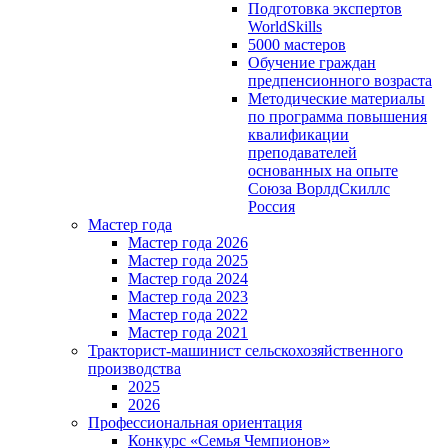
Подготовка экспертов
WorldSkills
5000 мастеров
Обучение граждан
предпенсионного возраста
Методические материалы
по программа повышения
квалификации
преподавателей
основанных на опыте
Союза ВорлдСкиллс
Россия
Мастер года
Мастер года 2026
Мастер года 2025
Мастер года 2024
Мастер года 2023
Мастер года 2022
Мастер года 2021
Тракторист-машинист сельскохозяйственного
производства
2025
2026
Профессиональная ориентация
Конкурс «Семья Чемпионов»