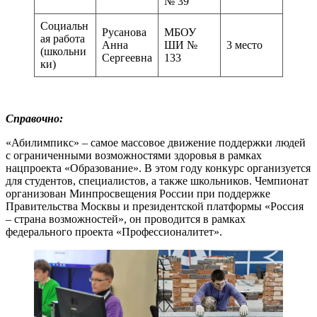
№ 39
Социальн
Русанова
МБОУ
ая работа
Анна
ШИ №
3 место
(школьни
Сергеевна
133
ки)
Справочно:
«Абилимпикс» – самое массовое движение поддержки людей
с ограниченными возможностями здоровья в рамках
нацпроекта «Образование». В этом году конкурс организуется
для студентов, специалистов, а также школьников. Чемпионат
организован Минпросвещения России при поддержке
Правительства Москвы и президентской платформы «Россия
– страна возможностей», он проводится в рамках
федерального проекта «Профессионалитет».