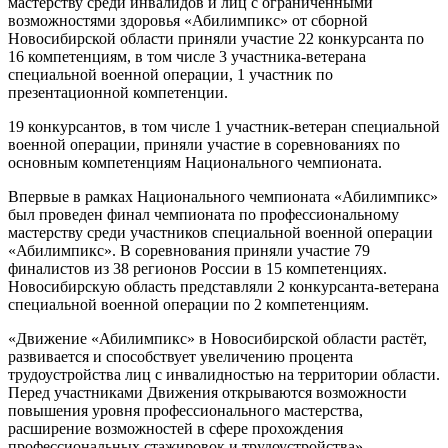
мастерству среди инвалидов и лиц с ограниченными
возможностями здоровья «Абилимпикс» от сборной
Новосибирской области приняли участие 22 конкурсанта по
16 компетенциям, в том числе 3 участника-ветерана
специальной военной операции, 1 участник по
презентационной компетенции.
19 конкурсантов, в том числе 1 участник-ветеран специальной
военной операции, приняли участие в соревнованиях по
основным компетенциям Национального чемпионата.
Впервые в рамках Национального чемпионата «Абилимпикс»
был проведен финал чемпионата по профессиональному
мастерству среди участников специальной военной операции
«Абилимпикс». В соревнования приняли участие 79
финалистов из 38 регионов России в 15 компетенциях.
Новосибирскую область представляли 2 конкурсанта-ветерана
специальной военной операции по 2 компетенциям.
«Движение «Абилимпикс» в Новосибирской области растёт,
развивается и способствует увеличению процента
трудоустройства лиц с инвалидностью на территории области.
Перед участниками Движения открываются возможности
повышения уровня профессионального мастерства,
расширение возможностей в сфере прохождения
профессиональных стажировок и трудоустройства», –