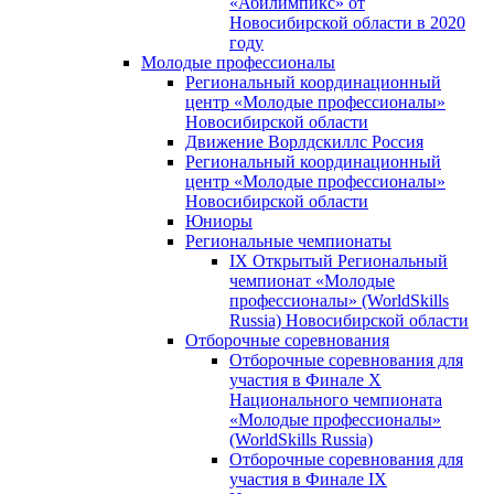
«Абилимпикс» от
Новосибирской области в 2020
году
Молодые профессионалы
Региональный координационный
центр «Молодые профессионалы»
Новосибирской области
Движение Ворлдскиллс Россия
Региональный координационный
центр «Молодые профессионалы»
Новосибирской области
Юниоры
Региональные чемпионаты
IX Открытый Региональный
чемпионат «Молодые
профессионалы» (WorldSkills
Russia) Новосибирской области
Отборочные соревнования
Отборочные соревнования для
участия в Финале X
Национального чемпионата
«Молодые профессионалы»
(WorldSkills Russia)
Отборочные соревнования для
участия в Финале IX