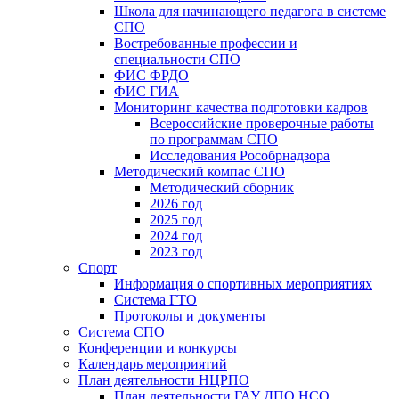
Школа для начинающего педагога в системе
СПО
Востребованные профессии и
специальности СПО
ФИС ФРДО
ФИС ГИА
Мониторинг качества подготовки кадров
Всероссийские проверочные работы
по программам СПО
Исследования Рособрнадзора
Методический компас СПО
Методический сборник
2026 год
2025 год
2024 год
2023 год
Спорт
Информация о спортивных мероприятиях
Система ГТО
Протоколы и документы
Система СПО
Конференции и конкурсы
Календарь мероприятий
План деятельности НЦРПО
План деятельности ГАУ ДПО НСО