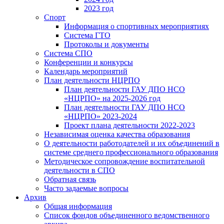
2023 год
Спорт
Информация о спортивных мероприятиях
Система ГТО
Протоколы и документы
Система СПО
Конференции и конкурсы
Календарь мероприятий
План деятельности НЦРПО
План деятельности ГАУ ДПО НСО
«НЦРПО» на 2025-2026 год
План деятельности ГАУ ДПО НСО
«НЦРПО» 2023-2024
Проект плана деятельности 2022-2023
Независимая оценка качества образования
О деятельности работодателей и их объединений в
системе среднего профессионального образования
Методическое сопровождение воспитательной
деятельности в СПО
Обратная связь
Часто задаемые вопросы
Архив
Общая информация
Список фондов объединенного ведомственного