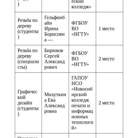
еский
)
колледж»
Гельфинб
Резьба по
айн
ФГБОУ
дереву
Ирина
ВО
1 место
(студенты
Борисовн
«НГТУ»
)
а —
Резьба по
Бирюков
ФГБОУ
дереву
Сергей
ВО
2 место
(специали
Александ
«НГТУ»
сты)
рович
ГАПОУ
НСО
«Новосиб
Графичес
Михуткин
ирский
кий
а Ева
колледж
дизайн
2 место
Александ
печати и
(студенты
ровна
информац
)
ионных
технологи
й»