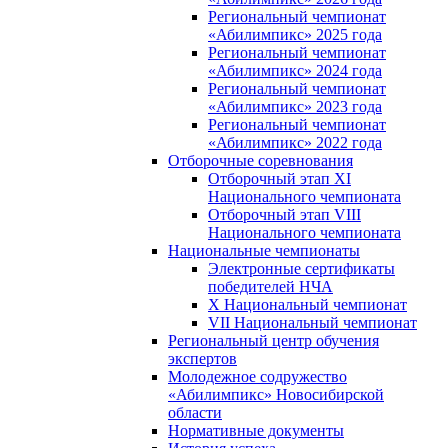
Региональный чемпионат
«Абилимпикс» 2025 года
Региональный чемпионат
«Абилимпикс» 2024 года
Региональный чемпионат
«Абилимпикс» 2023 года
Региональный чемпионат
«Абилимпикс» 2022 года
Отборочные соревнования
Отборочный этап XI
Национального чемпионата
Отборочный этап VIII
Национального чемпионата
Национальные чемпионаты
Электронные сертификаты
победителей НЧА
X Национальный чемпионат
VII Национальный чемпионат
Региональный центр обучения
экспертов
Молодежное содружество
«Абилимпикс» Новосибирской
области
Нормативные документы