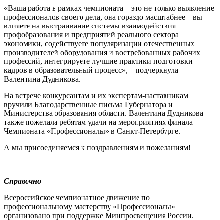
«Ваша работа в рамках чемпионата – это не только выявление
профессионалов своего дела, она гораздо масштабнее – вы
влияете на выстраивание системы взаимодействия
профобразования и предприятий реального сектора
экономики, содействуете популяризации отечественных
производителей оборудования и востребованных рабочих
профессий, интегрируете лучшие практики подготовки
кадров в образовательный процесс», – подчеркнула
Валентина Дудникова.
На встрече конкурсантам и их экспертам-наставникам
вручили Благодарственные письма Губернатора и
Министерства образования области. Валентина Дудникова
также пожелала ребятам удачи на мероприятиях финала
Чемпионата «Профессионалы» в Санкт-Петербурге.
А мы присоединяемся к поздравлениям и пожеланиям!
Справочно
Всероссийское чемпионатное движение по
профессиональному мастерству «Профессионалы»
организовано при поддержке Минпросвещения России.