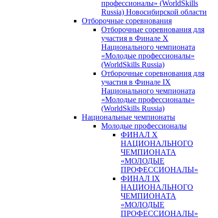
профессионалы» (WorldSkills
Russia) Новосибирской области
Отборочные соревнования
Отборочные соревнования для
участия в Финале X
Национального чемпионата
«Молодые профессионалы»
(WorldSkills Russia)
Отборочные соревнования для
участия в Финале IX
Национального чемпионата
«Молодые профессионалы»
(WorldSkills Russia)
Национальные чемпионаты
Молодые профессионалы
ФИНАЛ X
НАЦИОНАЛЬНОГО
ЧЕМПИОНАТА
«МОЛОДЫЕ
ПРОФЕССИОНАЛЫ»
ФИНАЛ IX
НАЦИОНАЛЬНОГО
ЧЕМПИОНАТА
«МОЛОДЫЕ
ПРОФЕССИОНАЛЫ»