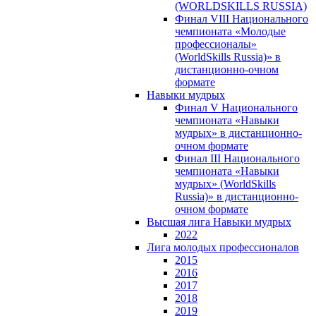
(WORLDSKILLS RUSSIA)
Финал VIII Национального
чемпионата «Молодые
профессионалы»
(WorldSkills Russia)» в
дистанционно-очном
формате
Навыки мудрых
Финал V Национального
чемпионата «Навыки
мудрых» в дистанционно-
очном формате
Финал III Национального
чемпионата «Навыки
мудрых» (WorldSkills
Russia)» в дистанционно-
очном формате
Высшая лига Навыки мудрых
2022
Лига молодых профессионалов
2015
2016
2017
2018
2019