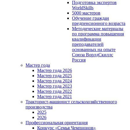
Подготовка экспертов
WorldSkills
5000 мастеров
Обучение граждан
предпенсионного возраста
Методические материалы
по программа повышения
квалификации
преподавателей
основанных на опыте
Союза ВорлдСкиллс
Россия
Мастер года
Мастер года 2026
Мастер года 2025
Мастер года 2024
Мастер года 2023
Мастер года 2022
Мастер года 2021
Тракторист-машинист сельскохозяйственного
производства
2025
2026
Профессиональная ориентация
Конкурс «Семья Чемпионов»