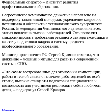
Федеральный оператор – Институт развития
профессионального образования.
Всероссийское чемпионатное движение направлено на
поддержку талантливой молодежи, укрепление кадрового
потенциала и обеспечение технологического суверенитета
России. В мероприятия Чемпионатного движения на всех
этапах вовлечены тысячи работодателей. Это позволяет
синхронизировать требования реального сектора экономики к
качеству подготовки кадров и систему среднего
профессионального образования.
Министр просвещения РФ Сергей Кравцов отметил, что
движение – мощный импульс для развития современной
системы СПО.
«Это самые востребованные для экономики компетенции,
работа в тесной связке с тысячами работодателей по всей
стране, высокие стандарты подготовки специалистов и
возможность для участников реализовать себя в любимом
деле», – подчеркнул Сергей Кравцов.
Новости