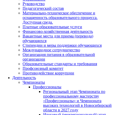
Руководство
Педагогический состав
Материально-техническое обеспечение и
оснащенность образовательного процесса.
Доступная среда.
Платные образовательные услуги
Финансово-хозяйственная деятельность
Вакантные места для приема (перевода)
обучающихся
Стипендии и меры поддержки обучающихся
Международное сотрудничество
Организация питания в образовательной
организации
Образовательные стандарты и требования
Профсоюзный комитет
Противодействие коррупции
Деятельность
Чемпионаты
Профессионалы
Региональный этап Чемпионата по
профессиональному мастерству
«Профессионалы» и Чемпионата
высоких технологий в Новосибирской
области в 2027 году
Итоговый (межрегиональный) этап