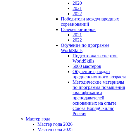
2020
2021
2022
Победители международных
соревнований
Галерея юниоров
2021
2022
Обучение по программе
WorldSkills
Подготовка экспертов
WorldSkills
5000 мастеров
Обучение граждан
предпенсионного возраста
Методические материалы
по программа повышения
квалификации
преподавателей
основанных на опыте
Союза ВорлдСкиллс
Россия
Мастер года
Мастер года 2026
Мастер года 2025