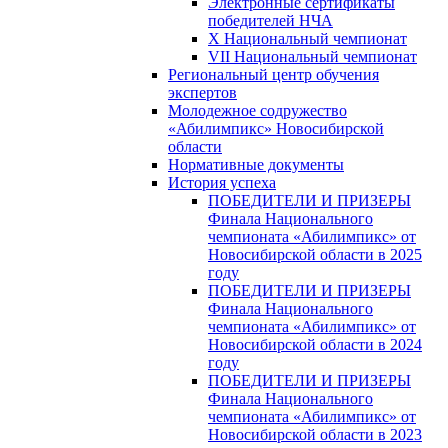
Электронные сертификаты
победителей НЧА
X Национальный чемпионат
VII Национальный чемпионат
Региональный центр обучения
экспертов
Молодежное содружество
«Абилимпикс» Новосибирской
области
Нормативные документы
История успеха
ПОБЕДИТЕЛИ И ПРИЗЕРЫ
Финала Национального
чемпионата «Абилимпикс» от
Новосибирской области в 2025
году
ПОБЕДИТЕЛИ И ПРИЗЕРЫ
Финала Национального
чемпионата «Абилимпикс» от
Новосибирской области в 2024
году
ПОБЕДИТЕЛИ И ПРИЗЕРЫ
Финала Национального
чемпионата «Абилимпикс» от
Новосибирской области в 2023