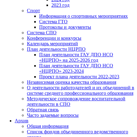
2023 год
Спорт
Информация о спортивных мероприятиях
Система ГТО
Протоколы и документы
Система СПО
Конференции и конкурсы
Календарь мероприятий
План деятельности НЦРПО
План деятельности ГАУ ДПО НСО
«НЦРПО» на 2025-2026 год
План деятельности ГАУ ДПО НСО
«НЦРПО» 2023-2024
Проект плана деятельности 2022-2023
Независимая оценка качества образования
О деятельности работодателей и их объединений в
системе среднего профессионального образования
Методическое сопровождение воспитательной
деятельности в СПО
Обратная связь
Часто задаемые вопросы
Архив
Общая информация
Список фондов объединенного ведомственного