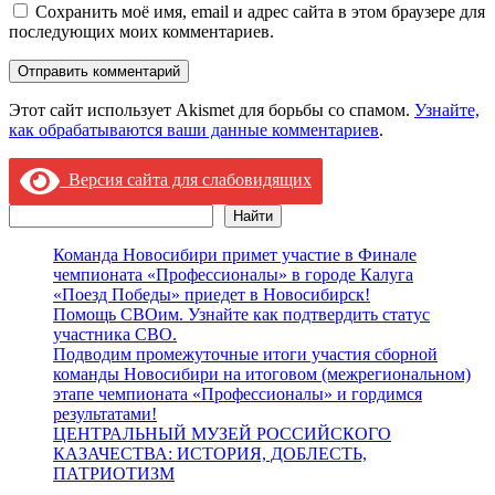
Сохранить моё имя, email и адрес сайта в этом браузере для
последующих моих комментариев.
Этот сайт использует Akismet для борьбы со спамом.
Узнайте,
как обрабатываются ваши данные комментариев
.
Версия сайта для слабовидящих
Поиск
Найти
Команда Новосибири примет участие в Финале
чемпионата «Профессионалы» в городе Калуга
«Поезд Победы» приедет в Новосибирск!
Помощь СВОим. Узнайте как подтвердить статус
участника СВО.
Подводим промежуточные итоги участия сборной
команды Новосибири на итоговом (межрегиональном)
этапе чемпионата «Профессионалы» и гордимся
результатами!
ЦЕНТРАЛЬНЫЙ МУЗЕЙ РОССИЙСКОГО
КАЗАЧЕСТВА: ИСТОРИЯ, ДОБЛЕСТЬ,
ПАТРИОТИЗМ