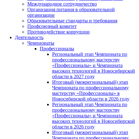
Международное сотрудничество
Организация питания в образовательной
организации
Образовательные стандарты и требования
Профсоюзный комитет
Противодействие коррупции
Деятельность
Чемпионаты
Профессионалы
Региональный этап Чемпионата по
профессиональному мастерству
«Профессионалы» и Чемпионата
высоких технологий в Новосибирской
области в 2027 году
Итоговый (межрегиональный) этап
Чемпионата по профессиональному
мастерству «Профессионалы» в
Новосибирской области в 2026 году
Региональный этап Чемпионата по
профессиональному мастерству
«Профессионалы» и Чемпионата
высоких технологий в Новосибирской
области в 2026 году
Итоговый (межрегиональный) этап
Чемпионата по профессиональному