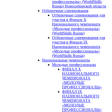
профессионалы» (WorldSkills
Russia) Новосибирской области
Отборочные соревнования
Отборочные соревнования для
участия в Финале X
Национального чемпионата
«Молодые профессионалы»
(WorldSkills Russia)
Отборочные соревнования для
участия в Финале IX
Национального чемпионата
«Молодые профессионалы»
(WorldSkills Russia)
Национальные чемпионаты
Молодые профессионалы
ФИНАЛ X
НАЦИОНАЛЬНОГО
ЧЕМПИОНАТА
«МОЛОДЫЕ
ПРОФЕССИОНАЛЫ»
ФИНАЛ IX
НАЦИОНАЛЬНОГО
ЧЕМПИОНАТА
«МОЛОДЫЕ
ПРОФЕССИОНАЛЫ»