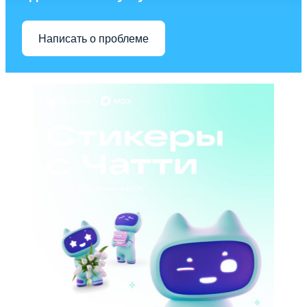
Написать о проблеме