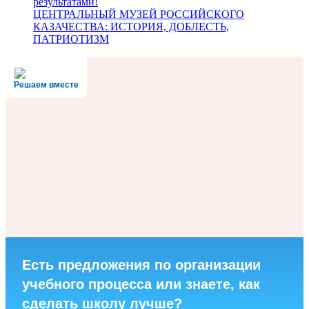
результатами!
ЦЕНТРАЛЬНЫЙ МУЗЕЙ РОССИЙСКОГО
КАЗАЧЕСТВА: ИСТОРИЯ, ДОБЛЕСТЬ,
ПАТРИОТИЗМ
Решаем вместе
Есть предложения по организации
учебного процесса или знаете, как
сделать школу лучше?