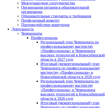
Международное сотрудничество
Организация питания в образовательной
организации
Образовательные стандарты и требования
Профсоюзный комитет
Противодействие коррупции
Деятельность
Чемпионаты
Профессионалы
Региональный этап Чемпионата по
профессиональному мастерству
«Профессионалы» и Чемпионата
высоких технологий в Новосибирской
области в 2027 году
Итоговый (межрегиональный) этап
Чемпионата по профессиональному
мастерству «Профессионалы» в
Новосибирской области в 2026 году
Региональный этап Чемпионата по
профессиональному мастерству
«Профессионалы» и Чемпионата
высоких технологий в Новосибирской
области в 2026 году
Итоговый (межрегиональный) этап
Чемпионата по профессиональному