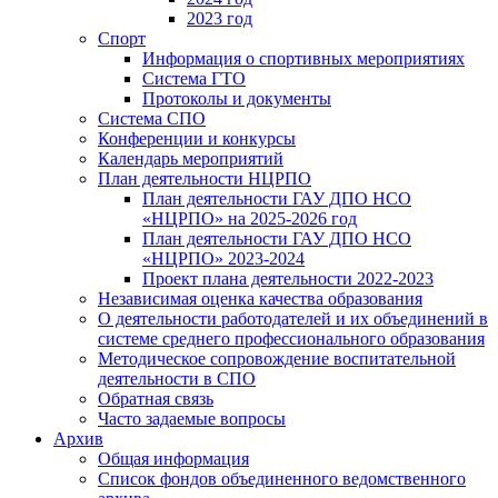
2023 год
Спорт
Информация о спортивных мероприятиях
Система ГТО
Протоколы и документы
Система СПО
Конференции и конкурсы
Календарь мероприятий
План деятельности НЦРПО
План деятельности ГАУ ДПО НСО
«НЦРПО» на 2025-2026 год
План деятельности ГАУ ДПО НСО
«НЦРПО» 2023-2024
Проект плана деятельности 2022-2023
Независимая оценка качества образования
О деятельности работодателей и их объединений в
системе среднего профессионального образования
Методическое сопровождение воспитательной
деятельности в СПО
Обратная связь
Часто задаемые вопросы
Архив
Общая информация
Список фондов объединенного ведомственного