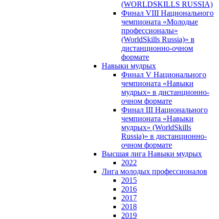
(WORLDSKILLS RUSSIA)
Финал VIII Национального
чемпионата «Молодые
профессионалы»
(WorldSkills Russia)» в
дистанционно-очном
формате
Навыки мудрых
Финал V Национального
чемпионата «Навыки
мудрых» в дистанционно-
очном формате
Финал III Национального
чемпионата «Навыки
мудрых» (WorldSkills
Russia)» в дистанционно-
очном формате
Высшая лига Навыки мудрых
2022
Лига молодых профессионалов
2015
2016
2017
2018
2019