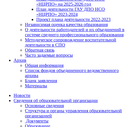
«НЦРПО» на 2025-2026 год
План деятельности ГАУ ДПО НСО
«НЦРПО» 2023-2024
Проект плана деятельности 2022-2023
Независимая оценка качества образования
О деятельности работодателей и их объединений в
системе среднего профессионального образования
Методическое сопровождение воспитательной
деятельности в СПО
Обратная связь
Часто задаемые вопросы
Архив
Общая информация
Список фондов объединенного ведомственного
архива
Бланк заявления
Материалы
Новости
Сведения об образовательной организации
Основные сведения
Структура и органы управления образовательной
организацией
Документы
Образование