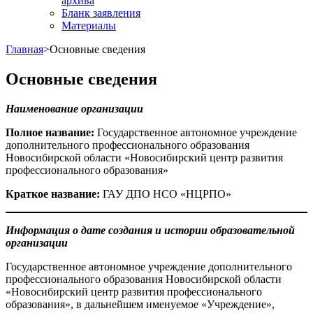
архива
Бланк заявления
Материалы
Главная
>
Основные сведения
Основные сведения
Наименование организации
Полное название:
Государственное автономное учреждение
дополнительного профессионального образования
Новосибирской области «Новосибирский центр развития
профессионального образования»
Краткое название:
ГАУ ДПО НСО «НЦРПО»
Информация о дате создания и истории образовательной
организации
Государственное автономное учреждение дополнительного
профессионального образования Новосибирской области
«Новосибирский центр развития профессионального
образования», в дальнейшем именуемое «Учреждение»,