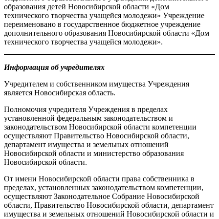
образования детей Новосибирской области «Дом
технического творчества учащейся молодежи» Учреждение
переименовано в государственное бюджетное учреждение
дополнительного образования Новосибирской области «Дом
технического творчества учащейся молодежи».
Информация об учредителях
Учредителем и собственником имущества Учреждения
является Новосибирская область.
Полномочия учредителя Учреждения в пределах
установленной федеральным законодательством и
законодательством Новосибирской области компетенции
осуществляют Правительство Новосибирской области,
департамент имущества и земельных отношений
Новосибирской области и министерство образования
Новосибирской области.
От имени Новосибирской области права собственника в
пределах, установленных законодательством компетенции,
осуществляют Законодательное Собрание Новосибирской
области, Правительство Новосибирской области, департамент
имущества и земельных отношений Новосибирской области и