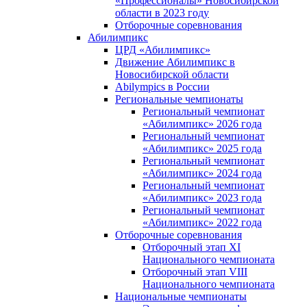
«Профессионалы» Новосибирской
области в 2023 году
Отборочные соревнования
Абилимпикс
ЦРД «Абилимпикс»
Движение Абилимпикс в
Новосибирской области
Abilympics в России
Региональные чемпионаты
Региональный чемпионат
«Абилимпикс» 2026 года
Региональный чемпионат
«Абилимпикс» 2025 года
Региональный чемпионат
«Абилимпикс» 2024 года
Региональный чемпионат
«Абилимпикс» 2023 года
Региональный чемпионат
«Абилимпикс» 2022 года
Отборочные соревнования
Отборочный этап XI
Национального чемпионата
Отборочный этап VIII
Национального чемпионата
Национальные чемпионаты