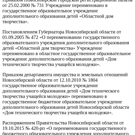
от 25.02.2000 № 731 Учреждение переименовано в
государственное образовательное учреждение
дополнительного образования детей «Областной дом
творчества».
Постановлением Губернатора Новосибирской области от
01.09.2005 № 472 «О переименовании государственного
образовательного учреждения дополнительного образования
детей «Областной дом творчества» Учреждение
переименовано в областное государственное образовательное
учреждение дополнительного образования детей «Дом
технического творчества учащейся молодежи».
Приказом департамента имущества и земельных отношений
Новосибирской области от 12.10.2010 № 1804
государственное образовательное учреждение
дополнительного образования детей «Дом технического
творчества учащейся молодежи» переименовано в
государственное бюджетное образовательное учреждение
дополнительного образования детей Новосибирской области
«Дом технического творчества учащейся молодежи».
Распоряжением Правительства Новосибирской области от
19.10.2015 № 420-рп «О переименовании государственного
бюджетного образовательного учреждения дополнительного