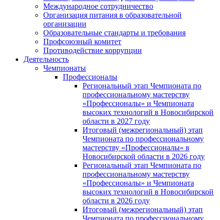
Международное сотрудничество
Организация питания в образовательной
организации
Образовательные стандарты и требования
Профсоюзный комитет
Противодействие коррупции
Деятельность
Чемпионаты
Профессионалы
Региональный этап Чемпионата по
профессиональному мастерству
«Профессионалы» и Чемпионата
высоких технологий в Новосибирской
области в 2027 году
Итоговый (межрегиональный) этап
Чемпионата по профессиональному
мастерству «Профессионалы» в
Новосибирской области в 2026 году
Региональный этап Чемпионата по
профессиональному мастерству
«Профессионалы» и Чемпионата
высоких технологий в Новосибирской
области в 2026 году
Итоговый (межрегиональный) этап
Чемпионата по профессиональному