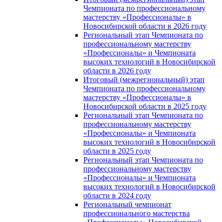
Чемпионата по профессиональному
мастерству «Профессионалы» в
Новосибирской области в 2026 году
Региональный этап Чемпионата по
профессиональному мастерству
«Профессионалы» и Чемпионата
высоких технологий в Новосибирской
области в 2026 году
Итоговый (межрегиональный) этап
Чемпионата по профессиональному
мастерству «Профессионалы» в
Новосибирской области в 2025 году
Региональный этап Чемпионата по
профессиональному мастерству
«Профессионалы» и Чемпионата
высоких технологий в Новосибирской
области в 2025 году
Региональный этап Чемпионата по
профессиональному мастерству
«Профессионалы» и Чемпионата
высоких технологий в Новосибирской
области в 2024 году
Региональный чемпионат
профессионального мастерства