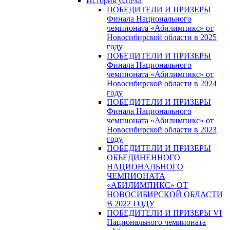
История успеха
ПОБЕДИТЕЛИ И ПРИЗЕРЫ
Финала Национального
чемпионата «Абилимпикс» от
Новосибирской области в 2025
году
ПОБЕДИТЕЛИ И ПРИЗЕРЫ
Финала Национального
чемпионата «Абилимпикс» от
Новосибирской области в 2024
году
ПОБЕДИТЕЛИ И ПРИЗЕРЫ
Финала Национального
чемпионата «Абилимпикс» от
Новосибирской области в 2023
году
ПОБЕДИТЕЛИ И ПРИЗЕРЫ
ОБЪЕДИНЕННОГО
НАЦИОНАЛЬНОГО
ЧЕМПИОНАТА
«АБИЛИМПИКС» ОТ
НОВОСИБИРСКОЙ ОБЛАСТИ
В 2022 ГОДУ
ПОБЕДИТЕЛИ И ПРИЗЕРЫ VI
Национального чемпионата