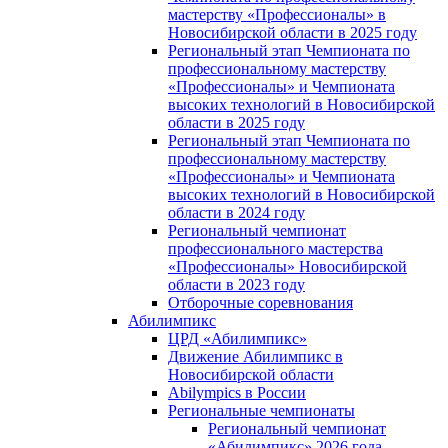
мастерству «Профессионалы» в
Новосибирской области в 2025 году
Региональный этап Чемпионата по
профессиональному мастерству
«Профессионалы» и Чемпионата
высоких технологий в Новосибирской
области в 2025 году
Региональный этап Чемпионата по
профессиональному мастерству
«Профессионалы» и Чемпионата
высоких технологий в Новосибирской
области в 2024 году
Региональный чемпионат
профессионального мастерства
«Профессионалы» Новосибирской
области в 2023 году
Отборочные соревнования
Абилимпикс
ЦРД «Абилимпикс»
Движение Абилимпикс в
Новосибирской области
Abilympics в России
Региональные чемпионаты
Региональный чемпионат
«Абилимпикс» 2026 года