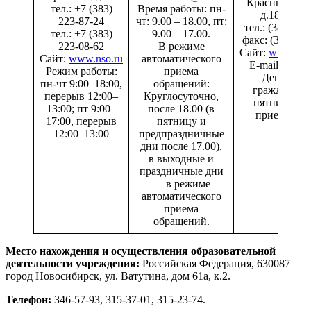
Красный прос
тел.: +7 (383)
Время работы: пн-
д.18, каб. 
223-87-24
чт: 9.00 – 18.00, пт:
тел.: (383)223
тел.: +7 (383)
9.00 – 17.00.
факс: (383)223
223-08-62
В режиме
Сайт:
www.dizo
Сайт:
www.nso.ru
автоматического
E-mail:
dgi@n
Режим работы:
приема
День при
пн-чт 9:00–18:00,
обращений:
граждан: ка
перерыв 12:00–
Круглосуточно,
пятница, на
13:00; пт 9:00–
после 18.00 (в
приема с 14
17:00, перерыв
пятницу и
12:00–13:00
предпраздничные
дни после 17.00),
в выходные и
праздничные дни
— в режиме
автоматического
приема
обращений.
Место нахождения и осуществления образовательной
деятельности учреждения:
Российская Федерация, 630087
город Новосибирск, ул. Ватутина, дом 61а, к.2.
Телефон:
346-57-93, 315-37-01, 315-23-74.