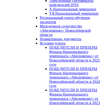
Электронные сертификаты
победителей НЧА
X Национальный чемпионат
VII Национальный чемпионат
Региональный центр обучения
экспертов
Молодежное содружество
«Абилимпикс» Новосибирской
области
Нормативные документы
История успеха
ПОБЕДИТЕЛИ И ПРИЗЕРЫ
Финала Национального
чемпионата «Абилимпикс» от
Новосибирской области в 2025
году
ПОБЕДИТЕЛИ И ПРИЗЕРЫ
Финала Национального
чемпионата «Абилимпикс» от
Новосибирской области в 2024
году
ПОБЕДИТЕЛИ И ПРИЗЕРЫ
Финала Национального
чемпионата «Абилимпикс» от
Новосибирской области в 2023