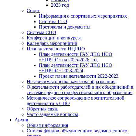
2023 год
Спорт
Информация о спортивных мероприятиях
Система ГТО
Протоколы и документы
Система СПО
Конференции и конкурсы
Календарь мероприятий
План деятельности НЦРПО
План деятельности ГАУ ДПО НСО
«НЦРПО» на 2025-2026 год
План деятельности ГАУ ДПО НСО
«НЦРПО» 2023-2024
Проект плана деятельности 2022-2023
Независимая оценка качества образования
О деятельности работодателей и их объединений в
системе среднего профессионального образования
Методическое сопровождение воспитательной
деятельности в СПО
Обратная связь
Часто задаемые вопросы
Архив
Общая информация
Список фондов объединенного ведомственного