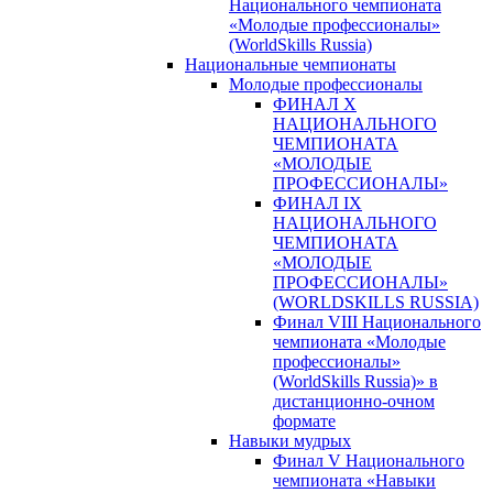
Национального чемпионата
«Молодые профессионалы»
(WorldSkills Russia)
Национальные чемпионаты
Молодые профессионалы
ФИНАЛ X
НАЦИОНАЛЬНОГО
ЧЕМПИОНАТА
«МОЛОДЫЕ
ПРОФЕССИОНАЛЫ»
ФИНАЛ IX
НАЦИОНАЛЬНОГО
ЧЕМПИОНАТА
«МОЛОДЫЕ
ПРОФЕССИОНАЛЫ»
(WORLDSKILLS RUSSIA)
Финал VIII Национального
чемпионата «Молодые
профессионалы»
(WorldSkills Russia)» в
дистанционно-очном
формате
Навыки мудрых
Финал V Национального
чемпионата «Навыки