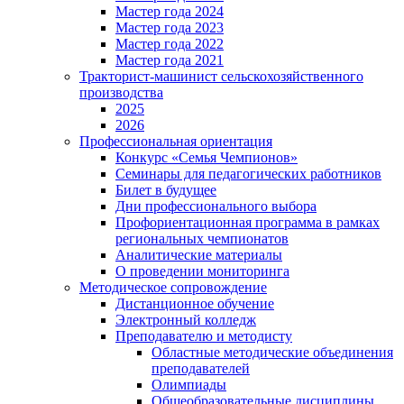
Мастер года 2024
Мастер года 2023
Мастер года 2022
Мастер года 2021
Тракторист-машинист сельскохозяйственного
производства
2025
2026
Профессиональная ориентация
Конкурс «Семья Чемпионов»
Семинары для педагогических работников
Билет в будущее
Дни профессионального выбора
Профориентационная программа в рамках
региональных чемпионатов
Аналитические материалы
О проведении мониторинга
Методическое сопровождение
Дистанционное обучение
Электронный колледж
Преподавателю и методисту
Областные методические объединения
преподавателей
Олимпиады
Общеобразовательные дисциплины