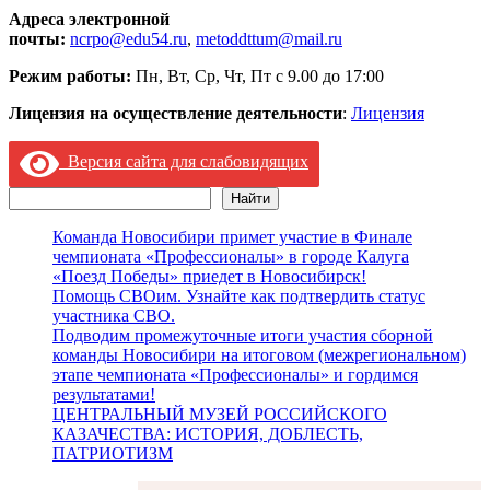
Адреса электронной
почты:
ncrpo@edu54.ru
,
metoddttum@mail.ru
Режим работы:
Пн, Вт, Ср, Чт, Пт с 9.00 до 17:00
Лицензия на осуществление деятельности
:
Лицензия
Версия сайта для слабовидящих
Поиск
Найти
Команда Новосибири примет участие в Финале
чемпионата «Профессионалы» в городе Калуга
«Поезд Победы» приедет в Новосибирск!
Помощь СВОим. Узнайте как подтвердить статус
участника СВО.
Подводим промежуточные итоги участия сборной
команды Новосибири на итоговом (межрегиональном)
этапе чемпионата «Профессионалы» и гордимся
результатами!
ЦЕНТРАЛЬНЫЙ МУЗЕЙ РОССИЙСКОГО
КАЗАЧЕСТВА: ИСТОРИЯ, ДОБЛЕСТЬ,
ПАТРИОТИЗМ