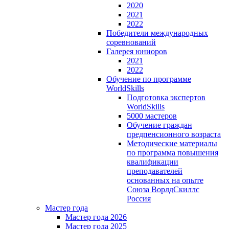
2020
2021
2022
Победители международных
соревнований
Галерея юниоров
2021
2022
Обучение по программе
WorldSkills
Подготовка экспертов
WorldSkills
5000 мастеров
Обучение граждан
предпенсионного возраста
Методические материалы
по программа повышения
квалификации
преподавателей
основанных на опыте
Союза ВорлдСкиллс
Россия
Мастер года
Мастер года 2026
Мастер года 2025