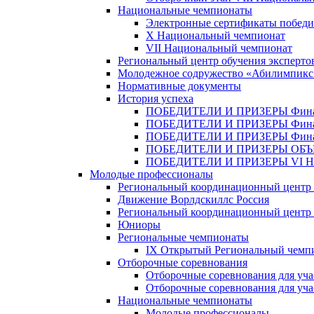
Национальные чемпионаты
Электронные сертификаты побед
X Национальный чемпионат
VII Национальный чемпионат
Региональный центр обучения эксперто
Молодежное содружество «Абилимпикс
Нормативные документы
История успеха
ПОБЕДИТЕЛИ И ПРИЗЕРЫ Финала Н
ПОБЕДИТЕЛИ И ПРИЗЕРЫ Финала Н
ПОБЕДИТЕЛИ И ПРИЗЕРЫ Финала Н
ПОБЕДИТЕЛИ И ПРИЗЕРЫ ОБ
ПОБЕДИТЕЛИ И ПРИЗЕРЫ VI Нацио
Молодые профессионалы
Региональный координационный центр
Движение Ворлдскиллс Россия
Региональный координационный центр
Юниоры
Региональные чемпионаты
IX Открытый Региональный чемпио
Отборочные соревнования
Отборочные соревнования для уча
Отборочные соревнования для уча
Национальные чемпионаты
Молодые профессионалы