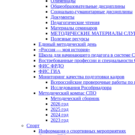
Олимпиады
Общеобразовательные дисциплины
Социально-гуманитарные дисциплины
Документы
Педагогические чтения
Материалы семинаров
МЕТОДИЧЕСКИЕ МАТЕРИАЛЫ СЛ
Полезные ресурсы
Единый методический день
«Россия — моя история»
Школа для начинающего педагога в системе
Востребованные профессии и специальности
ФИС ФРДО
ФИС ГИА
Мониторинг качества подготовки кадров
Всероссийские проверочные работы по
Исследования Рособрнадзора
Методический компас СПО
Методический сборник
2026 год
2025 год
2024 год
2023 год
Спорт
Информация о спортивных мероприятиях