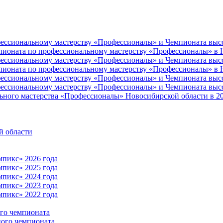
ессиональному мастерству «Профессионалы» и Чемпионата высо
ионата по профессиональному мастерству «Профессионалы» в Н
ессиональному мастерству «Профессионалы» и Чемпионата высо
ионата по профессиональному мастерству «Профессионалы» в Н
ессиональному мастерству «Профессионалы» и Чемпионата высо
ессиональному мастерству «Профессионалы» и Чемпионата высо
ного мастерства «Профессионалы» Новосибирской области в 20
й области
пикс» 2026 года
пикс» 2025 года
пикс» 2024 года
пикс» 2023 года
пикс» 2022 года
го чемпионата
ного чемпионата