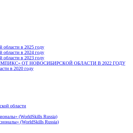
области в 2025 году
области в 2024 году
области в 2023 году
ПИКС» ОТ НОВОСИБИРСКОЙ ОБЛАСТИ В 2022 ГОДУ
ти в 2020 году
ской области
налы» (WorldSkills Russia)
оналы» (WorldSkills Russia)