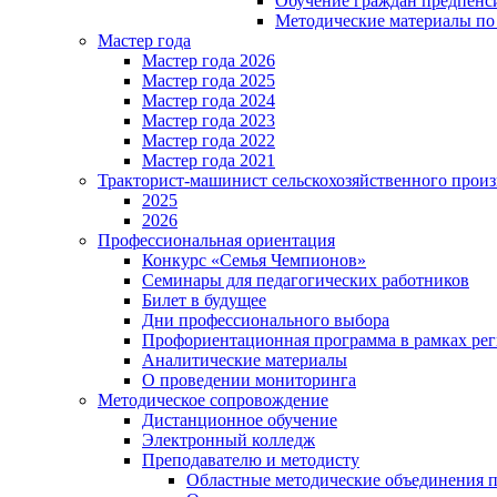
Обучение граждан предпенс
Методические материалы по
Мастер года
Мастер года 2026
Мастер года 2025
Мастер года 2024
Мастер года 2023
Мастер года 2022
Мастер года 2021
Тракторист-машинист сельскохозяйственного произ
2025
2026
Профессиональная ориентация
Конкурс «Семья Чемпионов»
Семинары для педагогических работников
Билет в будущее
Дни профессионального выбора
Профориентационная программа в рамках ре
Аналитические материалы
О проведении мониторинга
Методическое сопровождение
Дистанционное обучение
Электронный колледж
Преподавателю и методисту
Областные методические объединения п