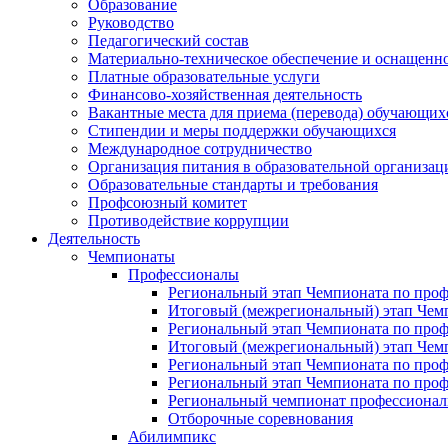
Образование
Руководство
Педагогический состав
Материально-техническое обеспечение и оснащеннос
Платные образовательные услуги
Финансово-хозяйственная деятельность
Вакантные места для приема (перевода) обучающих
Стипендии и меры поддержки обучающихся
Международное сотрудничество
Организация питания в образовательной организац
Образовательные стандарты и требования
Профсоюзный комитет
Противодействие коррупции
Деятельность
Чемпионаты
Профессионалы
Региональный этап Чемпионата по проф
Итоговый (межрегиональный) этап Чемп
Региональный этап Чемпионата по проф
Итоговый (межрегиональный) этап Чемп
Региональный этап Чемпионата по проф
Региональный этап Чемпионата по проф
Региональный чемпионат профессиональ
Отборочные соревнования
Абилимпикс