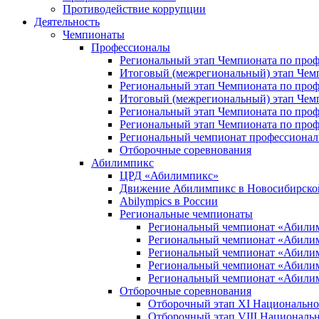
Противодействие коррупции
Деятельность
Чемпионаты
Профессионалы
Региональный этап Чемпионата по проф
Итоговый (межрегиональный) этап Чемп
Региональный этап Чемпионата по проф
Итоговый (межрегиональный) этап Чемп
Региональный этап Чемпионата по проф
Региональный этап Чемпионата по проф
Региональный чемпионат профессиональ
Отборочные соревнования
Абилимпикс
ЦРД «Абилимпикс»
Движение Абилимпикс в Новосибирско
Abilympics в России
Региональные чемпионаты
Региональный чемпионат «Абилим
Региональный чемпионат «Абилим
Региональный чемпионат «Абилим
Региональный чемпионат «Абилим
Региональный чемпионат «Абилим
Отборочные соревнования
Отборочный этап XI Национально
Отборочный этап VIII Националь