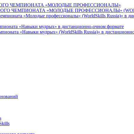
ОГО ЧЕМПИОНАТА «МОЛОДЫЕ ПРОФЕССИОНАЛЫ»
ОГО ЧЕМПИОНАТА «МОЛОДЫЕ ПРОФЕССИОНАЛЫ» (WORL
емпионата «Молодые профессионалы» (WorldSkills Russia)» в д
пионата «Навыки мудрых» в дистанционно-очном формате
мпионата «Навыки мудрых» (WorldSkills Russia)» в дистанционн
внований
s
kills