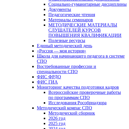
Социально-гуманитарные дисциплины
Документы
Педагогические чтения
Материалы семинаров
МЕТОДИЧЕСКИЕ МАТЕРИАЛЫ
СЛУШАТЕЛЕЙ КУРСОВ
ПОВЫШЕНИЯ КВАЛИФИКАЦИИ
Полезные ресурсы
Единый методический день
«Россия — моя история»
Школа для начинающего педагога в системе
СПО
Востребованные профессии и
специальности СПО
ФИС ФРДО
ФИС ГИА
Мониторинг качества подготовки кадров
Всероссийские проверочные работы
по программам СПО
Исследования Рособрнадзора
Методический компас СПО
Методический сборник
2026 год
2025 год
2024 год