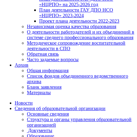
«НЦРПО» на 2025-2026 год
План деятельности ГАУ ДПО НСО
«НЦРПО» 2023-2024
Проект плана деятельности 2022-2023
Независимая оценка качества образования
О деятельности работодателей и их объединений в
системе среднего профессионального образования
Методическое сопровождение воспитательной
деятельности в СПО
Обратная связь
Часто задаемые вопросы
Архив
Общая информация
Список фондов объединенного ведомственного
архива
Бланк заявления
Материалы
Новости
Сведения об образовательной организации
Основные сведения
Структура и органы управления образовательной
организацией
Документы
Образование