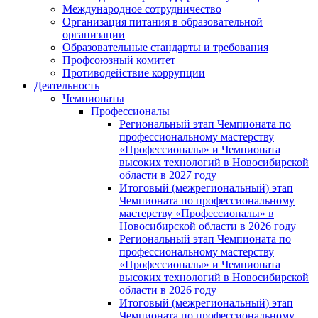
Международное сотрудничество
Организация питания в образовательной
организации
Образовательные стандарты и требования
Профсоюзный комитет
Противодействие коррупции
Деятельность
Чемпионаты
Профессионалы
Региональный этап Чемпионата по
профессиональному мастерству
«Профессионалы» и Чемпионата
высоких технологий в Новосибирской
области в 2027 году
Итоговый (межрегиональный) этап
Чемпионата по профессиональному
мастерству «Профессионалы» в
Новосибирской области в 2026 году
Региональный этап Чемпионата по
профессиональному мастерству
«Профессионалы» и Чемпионата
высоких технологий в Новосибирской
области в 2026 году
Итоговый (межрегиональный) этап
Чемпионата по профессиональному