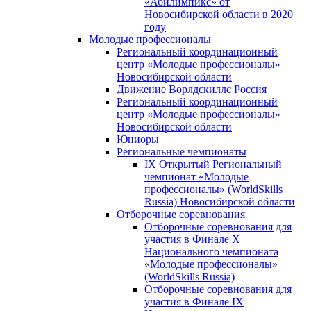
«Абилимпикс» от
Новосибирской области в 2020
году
Молодые профессионалы
Региональный координационный
центр «Молодые профессионалы»
Новосибирской области
Движение Ворлдскиллс Россия
Региональный координационный
центр «Молодые профессионалы»
Новосибирской области
Юниоры
Региональные чемпионаты
IX Открытый Региональный
чемпионат «Молодые
профессионалы» (WorldSkills
Russia) Новосибирской области
Отборочные соревнования
Отборочные соревнования для
участия в Финале X
Национального чемпионата
«Молодые профессионалы»
(WorldSkills Russia)
Отборочные соревнования для
участия в Финале IX