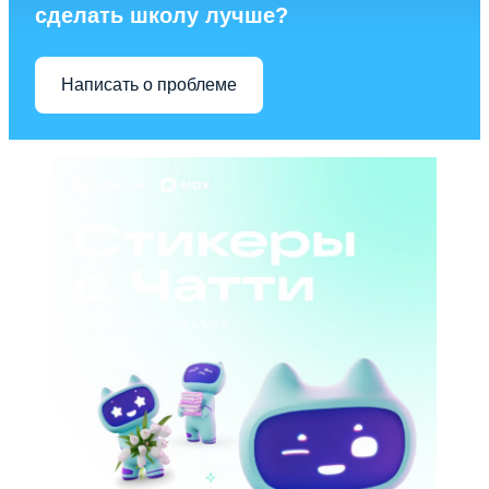
сделать школу лучше?
Написать о проблеме