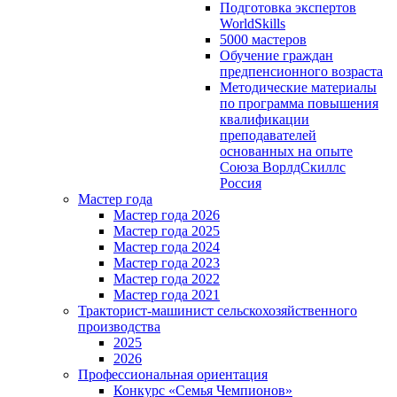
Подготовка экспертов
WorldSkills
5000 мастеров
Обучение граждан
предпенсионного возраста
Методические материалы
по программа повышения
квалификации
преподавателей
основанных на опыте
Союза ВорлдСкиллс
Россия
Мастер года
Мастер года 2026
Мастер года 2025
Мастер года 2024
Мастер года 2023
Мастер года 2022
Мастер года 2021
Тракторист-машинист сельскохозяйственного
производства
2025
2026
Профессиональная ориентация
Конкурс «Семья Чемпионов»