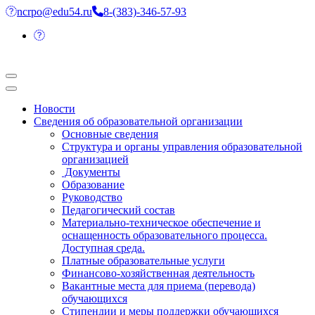
Перейти
ncrpo@edu54.ru
8-(383)-346-57-93
к
содержимому
(нажмите
Enter)
ГАУ ДПО НСО «НЦРПО»
Новости
Сведения об образовательной организации
Основные сведения
Структура и органы управления образовательной
организацией
Документы
Образование
Руководство
Педагогический состав
Материально-техническое обеспечение и
оснащенность образовательного процесса.
Доступная среда.
Платные образовательные услуги
Финансово-хозяйственная деятельность
Вакантные места для приема (перевода)
обучающихся
Стипендии и меры поддержки обучающихся