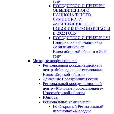
году
ПОБЕДИТЕЛИ И ПРИЗЕРЫ
ОБЪЕДИНЕННОГО
НАЦИОНАЛЬНОГО
ЧЕМПИОНАТА
«АБИЛИМПИКС» ОТ
НОВОСИБИРСКОЙ ОБЛАСТИ
В 2022 ГОДУ
ПОБЕДИТЕЛИ И ПРИЗЕРЫ VI
Национального чемпионата
«Абилимпикс» от
Новосибирской области в 2020
году
Молодые профессионалы
Региональный координационный
центр «Молодые профессионалы»
Новосибирской области
Движение Ворлдскиллс Россия
Региональный координационный
центр «Молодые профессионалы»
Новосибирской области
Юниоры
Региональные чемпионаты
IX Открытый Региональный
чемпионат «Молодые