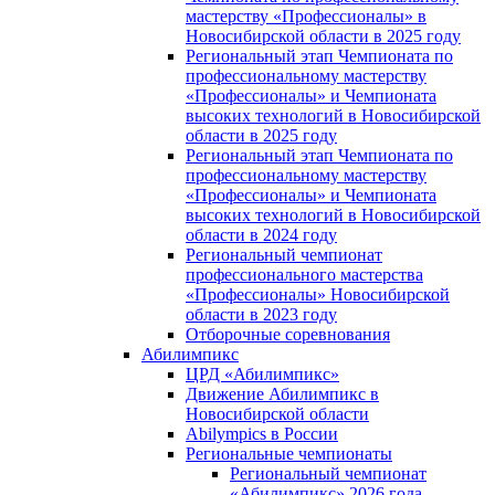
мастерству «Профессионалы» в
Новосибирской области в 2025 году
Региональный этап Чемпионата по
профессиональному мастерству
«Профессионалы» и Чемпионата
высоких технологий в Новосибирской
области в 2025 году
Региональный этап Чемпионата по
профессиональному мастерству
«Профессионалы» и Чемпионата
высоких технологий в Новосибирской
области в 2024 году
Региональный чемпионат
профессионального мастерства
«Профессионалы» Новосибирской
области в 2023 году
Отборочные соревнования
Абилимпикс
ЦРД «Абилимпикс»
Движение Абилимпикс в
Новосибирской области
Abilympics в России
Региональные чемпионаты
Региональный чемпионат
«Абилимпикс» 2026 года