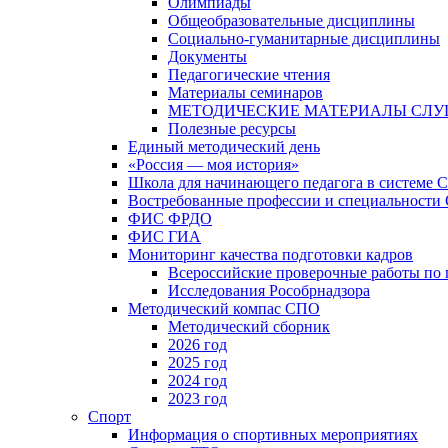
Олимпиады
Общеобразовательные дисциплины
Социально-гуманитарные дисциплины
Документы
Педагогические чтения
Материалы семинаров
МЕТОДИЧЕСКИЕ МАТЕРИАЛЫ СЛ
Полезные ресурсы
Единый методический день
«Россия — моя история»
Школа для начинающего педагога в системе
Востребованные профессии и специальности
ФИС ФРДО
ФИС ГИА
Мониторинг качества подготовки кадров
Всероссийские проверочные работы по
Исследования Рособрнадзора
Методический компас СПО
Методический сборник
2026 год
2025 год
2024 год
2023 год
Спорт
Информация о спортивных мероприятиях