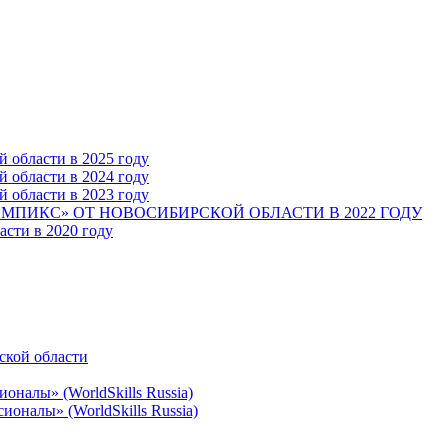
области в 2025 году
области в 2024 году
области в 2023 году
ПИКС» ОТ НОВОСИБИРСКОЙ ОБЛАСТИ В 2022 ГОДУ
ти в 2020 году
ской области
налы» (WorldSkills Russia)
оналы» (WorldSkills Russia)