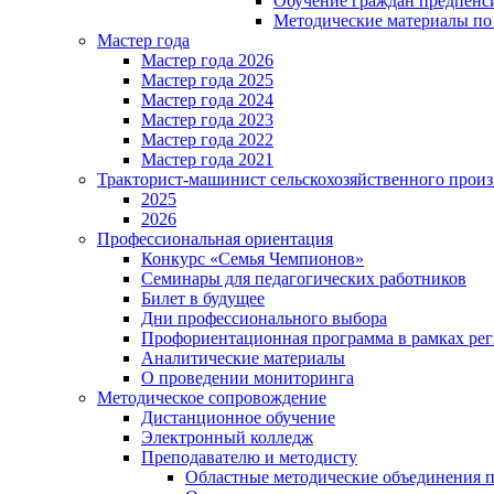
Обучение граждан предпенс
Методические материалы по
Мастер года
Мастер года 2026
Мастер года 2025
Мастер года 2024
Мастер года 2023
Мастер года 2022
Мастер года 2021
Тракторист-машинист сельскохозяйственного произ
2025
2026
Профессиональная ориентация
Конкурс «Семья Чемпионов»
Семинары для педагогических работников
Билет в будущее
Дни профессионального выбора
Профориентационная программа в рамках ре
Аналитические материалы
О проведении мониторинга
Методическое сопровождение
Дистанционное обучение
Электронный колледж
Преподавателю и методисту
Областные методические объединения п