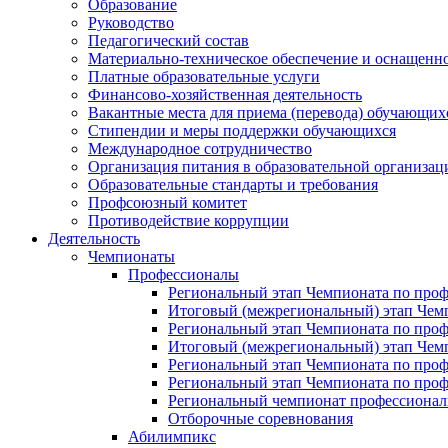
Образование
Руководство
Педагогический состав
Материально-техническое обеспечение и оснащеннос
Платные образовательные услуги
Финансово-хозяйственная деятельность
Вакантные места для приема (перевода) обучающих
Стипендии и меры поддержки обучающихся
Международное сотрудничество
Организация питания в образовательной организац
Образовательные стандарты и требования
Профсоюзный комитет
Противодействие коррупции
Деятельность
Чемпионаты
Профессионалы
Региональный этап Чемпионата по проф
Итоговый (межрегиональный) этап Чемп
Региональный этап Чемпионата по проф
Итоговый (межрегиональный) этап Чемп
Региональный этап Чемпионата по проф
Региональный этап Чемпионата по проф
Региональный чемпионат профессиональ
Отборочные соревнования
Абилимпикс