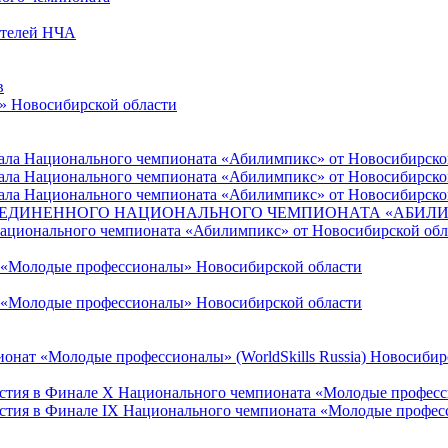
ителей НЧА
в
» Новосибирской области
ационального чемпионата «Абилимпикс» от Новосибирской 
ационального чемпионата «Абилимпикс» от Новосибирской 
ационального чемпионата «Абилимпикс» от Новосибирской 
ЪЕДИНЕННОГО НАЦИОНАЛЬНОГО ЧЕМПИОНАТА «АБИЛИМ
нального чемпионата «Абилимпикс» от Новосибирской облас
 «Молодые профессионалы» Новосибирской области
 «Молодые профессионалы» Новосибирской области
нат «Молодые профессионалы» (WorldSkills Russia) Новосибир
стия в Финале X Национального чемпионата «Молодые профессио
стия в Финале IX Национального чемпионата «Молодые професси