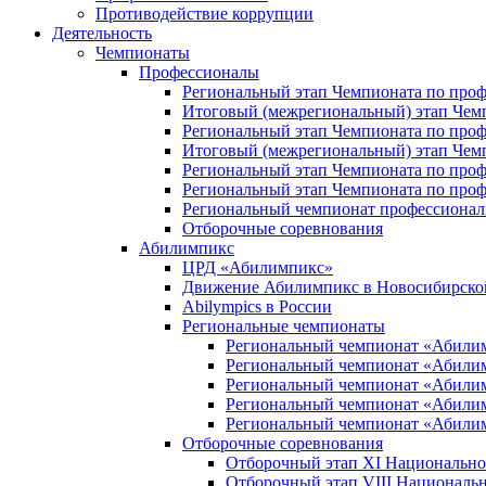
Противодействие коррупции
Деятельность
Чемпионаты
Профессионалы
Региональный этап Чемпионата по проф
Итоговый (межрегиональный) этап Чемп
Региональный этап Чемпионата по проф
Итоговый (межрегиональный) этап Чемп
Региональный этап Чемпионата по проф
Региональный этап Чемпионата по проф
Региональный чемпионат профессиональ
Отборочные соревнования
Абилимпикс
ЦРД «Абилимпикс»
Движение Абилимпикс в Новосибирско
Abilympics в России
Региональные чемпионаты
Региональный чемпионат «Абилим
Региональный чемпионат «Абилим
Региональный чемпионат «Абилим
Региональный чемпионат «Абилим
Региональный чемпионат «Абилим
Отборочные соревнования
Отборочный этап XI Национально
Отборочный этап VIII Националь