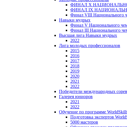
ФИНАЛ X НАЦИОНАЛЬН
ФИНАЛ IX НАЦИОНАЛЬН
Финал VIII Национального ч
Навыки мудрых
Финал V Национального чем
Финал III Национального че
Высшая лига Навыки мудрых
2022
Лига молодых профессионалов
2015
2016
2017
2018
2019
2020
2021
2022
Победители международных соре
Галерея юниоров
2021
2022
Обучение по программе WorldSkill
Подготовка экспертов WorldS
5000 мастеров