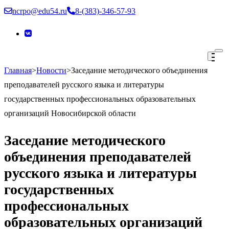
Перейти
ncrpo@edu54.ru
8-(383)-346-57-93
к
содержимому
(нажмите
Enter)
Главная
>
Новости
>
Заседание методического объединения
ГАУ ДПО НСО «НЦРПО»
преподавателей русского языка и литературы
государственных профессиональных образовательных
организаций Новосибирской области
Заседание методического
объединения преподавателей
русского языка и литературы
государственных
профессиональных
образовательных организаций