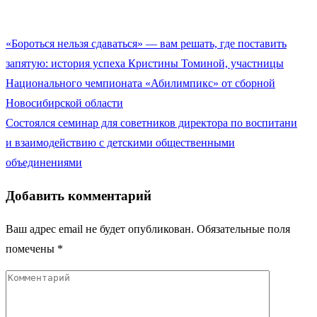
Навигация
«Бороться нельзя сдаваться» — вам решать, где поставить
по
запятую: история успеха Кристины Томиной, участницы
записям
Национального чемпионата «Абилимпикс» от сборной
Новосибирской области
Состоялся семинар для советников директора по воспитанию
и взаимодействию с детскими общественными
объединениями
Добавить комментарий
Ваш адрес email не будет опубликован.
Обязательные поля
помечены
*
Комментарий