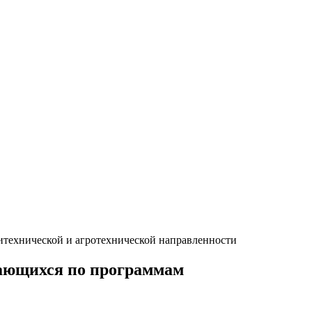
итехнической и агротехнической направленности
чающихся по программам