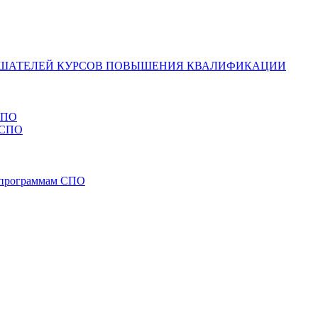
УШАТЕЛЕЙ КУРСОВ ПОВЫШЕНИЯ КВАЛИФИКАЦИИ
 СПО
 СПО
 программам СПО