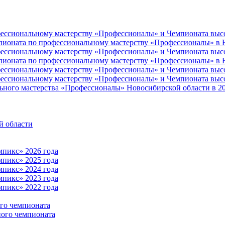
ессиональному мастерству «Профессионалы» и Чемпионата высо
ионата по профессиональному мастерству «Профессионалы» в Н
ессиональному мастерству «Профессионалы» и Чемпионата высо
ионата по профессиональному мастерству «Профессионалы» в Н
ессиональному мастерству «Профессионалы» и Чемпионата высо
ессиональному мастерству «Профессионалы» и Чемпионата высо
ного мастерства «Профессионалы» Новосибирской области в 20
й области
пикс» 2026 года
пикс» 2025 года
пикс» 2024 года
пикс» 2023 года
пикс» 2022 года
го чемпионата
ного чемпионата