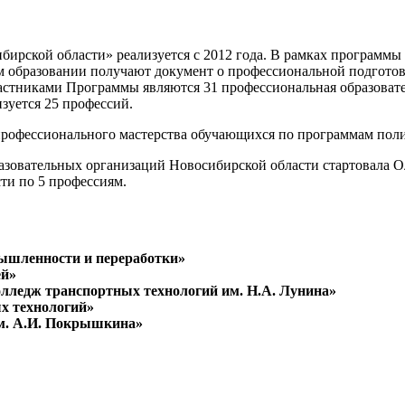
ирской области» реализуется с 2012 года. В рамках программы
м образовании получают документ о профессиональной подготов
астниками Программы являются 31 профессиональная образовате
зуется 25 профессий.
рофессионального мастерства обучающихся по программам поли
бразовательных организаций Новосибирской области стартовала
ти по 5 профессиям.
шленности и переработки»
ей»
ледж транспортных технологий им. Н.А. Лунина»
 технологий»
м. А.И. Покрышкина»