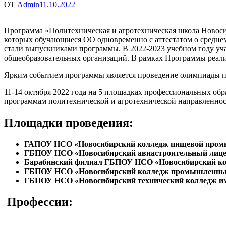
ОТ
Admin
11.10.2022
Программа «Политехническая и агротехническая школа Новосиб
которых обучающиеся ОО одновременно с аттестатом о средне
стали выпускниками программы. В 2022-2023 учебном году уч
общеобразовательных организаций. В рамках Программы реали
Ярким событием программы является проведение олимпиады п
11-14 октября 2022 года на 5 площадках профессиональных о
программам политехнической и агротехнической направленнос
Площадки проведения:
ГАПОУ НСО «Новосибирский колледж пищевой промы
ГБПОУ НСО «Новосибирский авиастроительный лиц
Барабинский филиал ГБПОУ НСО «Новосибирский кол
ГБПОУ НСО «Новосибирский колледж промышленных
ГБПОУ НСО «Новосибирский технический колледж и
Профессии: