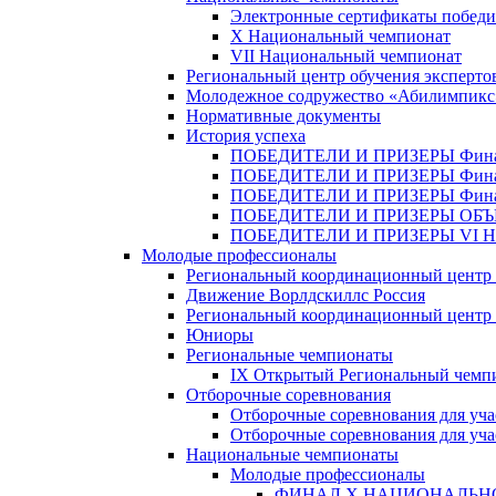
Электронные сертификаты побед
X Национальный чемпионат
VII Национальный чемпионат
Региональный центр обучения эксперто
Молодежное содружество «Абилимпикс
Нормативные документы
История успеха
ПОБЕДИТЕЛИ И ПРИЗЕРЫ Финала Н
ПОБЕДИТЕЛИ И ПРИЗЕРЫ Финала Н
ПОБЕДИТЕЛИ И ПРИЗЕРЫ Финала Н
ПОБЕДИТЕЛИ И ПРИЗЕРЫ ОБ
ПОБЕДИТЕЛИ И ПРИЗЕРЫ VI Нацио
Молодые профессионалы
Региональный координационный центр
Движение Ворлдскиллс Россия
Региональный координационный центр
Юниоры
Региональные чемпионаты
IX Открытый Региональный чемпио
Отборочные соревнования
Отборочные соревнования для уча
Отборочные соревнования для уча
Национальные чемпионаты
Молодые профессионалы
ФИНАЛ X НАЦИОНАЛЬН