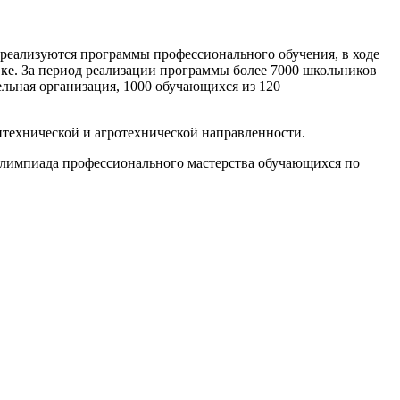
 реализуются программы профессионального обучения, в ходе
ке. За период реализации программы более 7000 школьников
льная организация, 1000 обучающихся из 120
технической и агротехнической направленности.
 Олимпиада профессионального мастерства обучающихся по